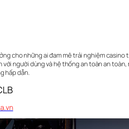
ưởng cho những ai đam mê trải nghiệm casino t
iện với người dùng và hệ thống an toàn an toàn
ởng hấp dẫn.
8CLB
a.vn