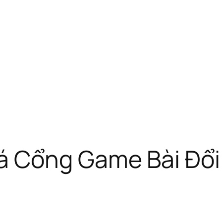
 Cổng Game Bài Đổi