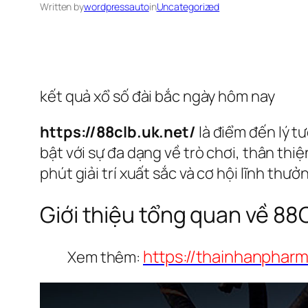
Written by
wordpressauto
in
Uncategorized
kết quả xổ số đài bắc ngày hôm nay
https://88clb.uk.net/
là điểm đến lý t
bật với sự đa dạng về trò chơi, thân th
phút giải trí xuất sắc và cơ hội lĩnh thư
Giới thiệu tổng quan về 8
https://thainhanpharm
Xem thêm: