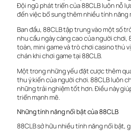
Đội ngũ phát triển của 88CLB luôn nỗ lự
đến việc bổ sung thêm nhiều tính năng 
Ban đầu, 88CLB tập trung vào một số tr
nhu cầu ngày càng cao của người chơi,
toàn, mini game và trò chơi casino thú 
chán khi chơi game tại 88CLB.
Một trong những yếu đặt cược thêm qua
thu ý kiến của người chơi. 88CLB luôn c
những trải nghiệm tốt hơn. Điều này gi
triển mạnh mẽ.
Những tính năng nổi bật của 88CLB
88CLB sở hữu nhiều tính năng nổi bật, g