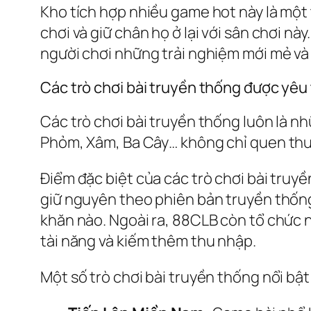
Kho tích hợp nhiều game hot này là mộ
chơi và giữ chân họ ở lại với sân chơi 
người chơi những trải nghiệm mới mẻ và 
Các trò chơi bài truyền thống được yêu
Các trò chơi bài truyền thống luôn là 
Phỏm, Xâm, Ba Cây… không chỉ quen thuộc
Điểm đặc biệt của các trò chơi bài truy
giữ nguyên theo phiên bản truyền thống
khăn nào. Ngoài ra, 88CLB còn tổ chức nh
tài năng và kiếm thêm thu nhập.
Một số trò chơi bài truyền thống nổi bật