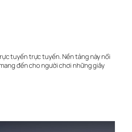
rực tuyến trực tuyến. Nền tảng này nổi
, mang đến cho người chơi những giây