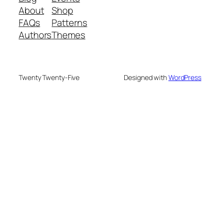
About
Shop
FAQs
Patterns
Authors
Themes
Twenty Twenty-Five
Designed with
WordPress