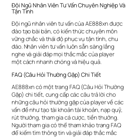
Đội Ngũ Nhân Viên Tư Vấn Chuyên Nghiệp Và
Tận Tình
Đội ngũ nhân viên tư vấn của AE888xn được
đào tạo bài bản, có kiến thức chuyên môn
vững chắc và thái độ phục vụ tận tình, chu
đáo. Nhân viên tư vấn luôn sẵn sàng lắng
nghe và giải đáp mọi thắc mắc của player
một cách nhanh chóng và hiệu quả.
FAQ (Câu Hỏi Thường Gặp) Chi Tiết
AE888xn có một trang FAQ (Câu Hỏi Thường
Gặp) chi tiết, cung cấp các câu trả lời cho
những câu hỏi thường gặp của player về các
vấn đề như tạo tài khoản tài khoản, nạp quỹ,
rút thưởng, tham gia cá cược, tiền thưởng.
Người tham gia có thể tham khảo trang FAQ
để kiếm tìm thông tin và giải đáp thắc mắc