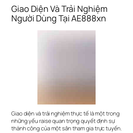
Giao Diện Và Trải Nghiệm
Người Dùng Tại AE888xn
Giao diện và trải nghiệm thực tế là một trong
những yếu raise quan trọng quyết định sự
thành công của một sân tham gia trực tuyến.