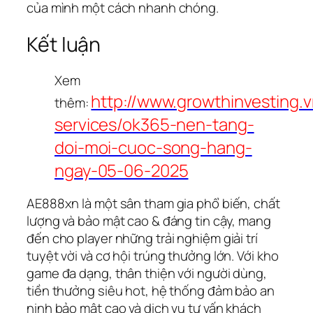
của mình một cách nhanh chóng.
Kết luận
Xem
http://www.growthinvesting.
thêm:
services/ok365-nen-tang-
doi-moi-cuoc-song-hang-
ngay-05-06-2025
AE888xn là một sân tham gia phổ biến, chất
lượng và bảo mật cao & đáng tin cậy, mang
đến cho player những trải nghiệm giải trí
tuyệt vời và cơ hội trúng thưởng lớn. Với kho
game đa dạng, thân thiện với người dùng,
tiền thưởng siêu hot, hệ thống đảm bảo an
ninh bảo mật cao và dịch vụ tư vấn khách