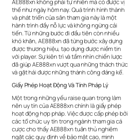
AE888xn không phải tự nhiên mà có được vị
thế như ngày hôm nay. Quá trình hình thành
và phát triển của sân tham gia này là một
hành trình đầy nỗ lực và không ngừng cải
tiến. Từ những bước đi đầu tiên còn nhiều
khó khăn, AE888xn đã từng bước xây dựng
được thương hiệu, tạo dựng được niềm tin
với player. Sự kiên trì và tầm nhìn chiến lược
đã giúp AE888xn vượt qua những thách thức
và gặt hái được những thành công đáng kể.
Giấy Phép Hoạt Động Và Tính Pháp Lý
Một trong những yếu raise quan trọng làm
nên uy tín của AE888xn chính là giấy phép
hoạt động hợp pháp. Việc được cấp phép bởi
các tổ chức uy tín trong ngành tham gia cá
cược cho thấy AE888xn tuân thủ nghiêm
ngặt các quy định về bảo mật cao, minh