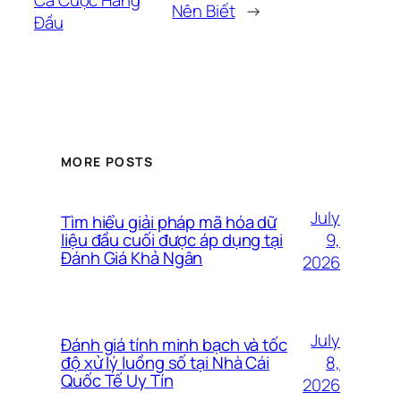
Nên Biết
→
Đầu
MORE POSTS
July
Tìm hiểu giải pháp mã hóa dữ
9,
liệu đầu cuối được áp dụng tại
Đánh Giá Khả Ngân
2026
July
Đánh giá tính minh bạch và tốc
8,
độ xử lý luồng số tại Nhà Cái
Quốc Tế Uy Tín
2026