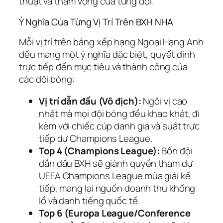
thuật và tham vọng của từng đội.
Ý Nghĩa Của Từng Vị Trí Trên BXH NHA
Mỗi vị trí trên bảng xếp hạng Ngoại Hạng Anh
đều mang một ý nghĩa đặc biệt, quyết định
trực tiếp đến mục tiêu và thành công của
các đội bóng:
Vị trí dẫn đầu (Vô địch):
Ngôi vị cao
nhất mà mọi đội bóng đều khao khát, đi
kèm với chiếc cúp danh giá và suất trực
tiếp dự Champions League.
Top 4 (Champions League):
Bốn đội
dẫn đầu BXH sẽ giành quyền tham dự
UEFA Champions League mùa giải kế
tiếp, mang lại nguồn doanh thu khổng
lồ và danh tiếng quốc tế.
Top 6 (Europa League/Conference