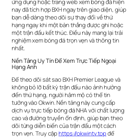
ứng dụng hoặc trang web xem bóng đá hiện
nay đã tích hợp BXH ngay trên giao diện, giúp
bạn dễ dàng theo dõi sự thay đổi về thứ
hạng ngay khi một bàn thắng được ghi hoặc
một trận đấu kết thúc. Điều này mang lại trải
nghiệm xem bóng đá trọn vẹn và thông tin
nhất.
Nền Tảng Uy Tín Để Xem Trực Tiếp Ngoại
Hạng Anh
Để theo dõi sát sao BXH Premier League và
không bỏ lỡ bất kỳ trận đấu nào ảnh hưởng
đến thứ hạng, người hâm mộ có thể tin
tưởng vào Okwin. Nền tảng này cung cấp
dịch vụ trực tiếp bóng đá NHA với chất lượng
cao và đường truyền ổn định, giúp bạn theo
dõi từng diễn biến của trận đấu một cách
trọn vẹn. Truy cập
https://okwintv.top
để