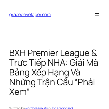
Skip
to
gracedeveloper.com
content
BXH Premier League &
Trực Tiếp NHA: Giải Mã
Bảng Xếp Hạng Và
Những Trận Cầu “Phải
Xem”
Written by
wordpressauto
in
Uncategorized