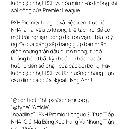
luôn cập nhật BXH và hòa mình vào không khí
sôi động của Premier League.
BXH Premier League và việc xem trực tiếp
NHA là hai yếu tố không thể tách rời để có
một trải nghiệm bóng đá trọn vẹn. Hiểu rõ ý
nghĩa của bảng xếp hạng giúp bạn nhận
diện những trận đấu quan trọng, từ đó
không bỏ lỡ bất kỳ khoảnh khắc nào ảnh
hưởng đến số phận của các đội bóng. Hãy
luôn cập nhật BXH và tận hưởng những trận
cầu đỉnh cao của Ngoại Hạng Anh!
{
“@context”: “https://schema.org”,
“@type”: “Article”,
“headline”: “BXH Premier League & Trực Tiếp
NHA: Giải Mã Bảng Xếp Hạng Và Những Trận
Cầu ‘Phải Xem’”,