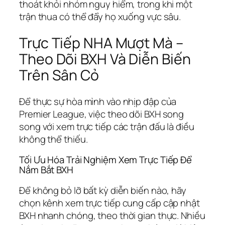
thoát khỏi nhóm nguy hiểm, trong khi một
trận thua có thể đẩy họ xuống vực sâu.
Trực Tiếp NHA Mượt Mà –
Theo Dõi BXH Và Diễn Biến
Trên Sân Cỏ
Để thực sự hòa mình vào nhịp đập của
Premier League, việc theo dõi BXH song
song với xem trực tiếp các trận đấu là điều
không thể thiếu.
Tối Ưu Hóa Trải Nghiệm Xem Trực Tiếp Để
Nắm Bắt BXH
Để không bỏ lỡ bất kỳ diễn biến nào, hãy
chọn kênh xem trực tiếp cung cấp cập nhật
BXH nhanh chóng, theo thời gian thực. Nhiều