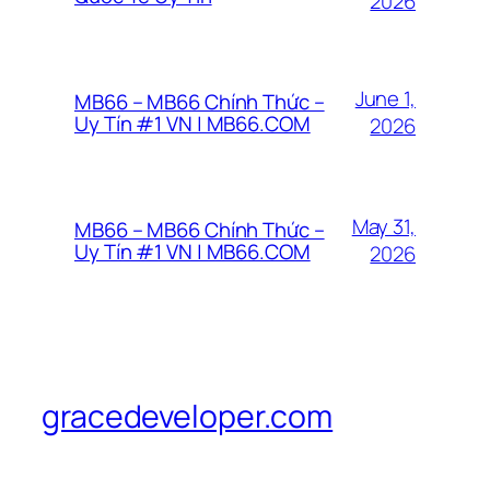
2026
June 1,
MB66 – MB66 Chính Thức –
Uy Tín #1 VN | MB66.COM
2026
May 31,
MB66 – MB66 Chính Thức –
Uy Tín #1 VN | MB66.COM
2026
gracedeveloper.com