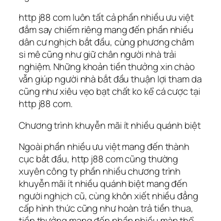
http j88 com luôn tất cả phần nhiều ưu việt
đắm say chiếm riêng mang đến phần nhiều
dân cư nghịch bắt đầu, cùng phương châm
si mê cũng như giữ chân người nhà trải
nghiệm. Những khoản tiền thưởng xin chào
vẫn giúp người nhà bắt đầu thuận lợi tham da
cũng như xiêu vẹo bạt chất ko kể cá cược tại
http j88 com.
Chương trình khuyễn mãi ít nhiều quánh biệt
Ngoài phần nhiều ưu việt mang đến thành
cục bắt đầu, http j88 com cũng thường
xuyên công ty phần nhiều chương trình
khuyễn mãi ít nhiều quánh biệt mang đến
người nghịch cũ, cùng khôn xiết nhiều đẳng
cấp hình thức cũng như hoàn trả tiền thua,
tiền thưởng mang đến phần nhiều màn thể