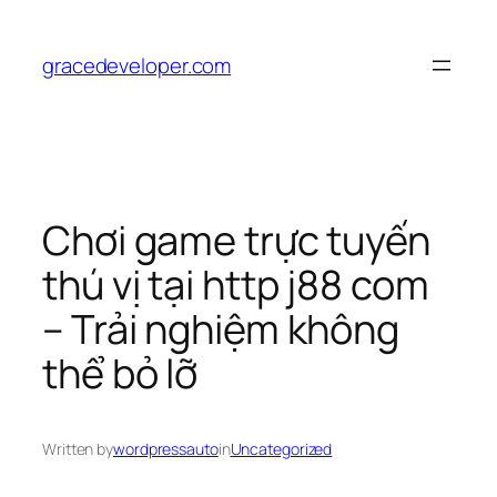
Skip
to
gracedeveloper.com
content
Chơi game trực tuyến
thú vị tại http j88 com
– Trải nghiệm không
thể bỏ lỡ
Written by
wordpressauto
in
Uncategorized