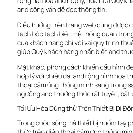
rộng hài hòa and hợp lý, hứa hứa Quý k
and công vấn đề đọc thông tin.
Điều hướng trên trang web cũng được cắ
tách bóc tách biệt. Hệ thống quan trọn
của khách hàng chỉ với vài quy trình th
giúp Quý khách hàng nhấn biết and thự
Mặt khác, phong cách khiến cấu hình đem
hợp lý với chiều dai and rộng hình họa tr
thoại cảm ứng thông minh sang trọng s
ngưỡng and thưởng thức rất tuyệt, bất c
Tối Ưu Hóa Dùng thử Trên Thiết Bị Di Độ
Trong cuộc sống mà thiết bị nuốm tay p
thức trên điện thoại cảm ứng thông minh