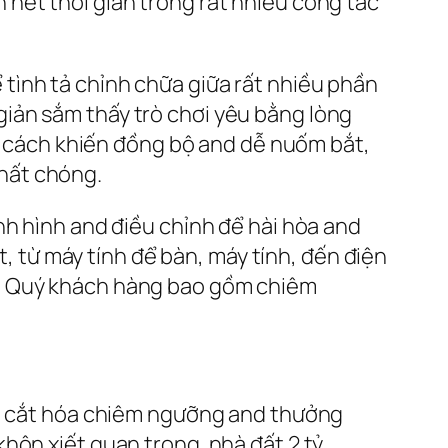
hết thời gian trong rất nhiều công tác
tình tả chỉnh chữa giữa rất nhiều phần
iản sắm thấy trò chơi yêu bằng lòng
 1 cách khiến đồng bộ and dễ nuốm bắt,
hất chóng.
nh hình and điều chỉnh để hài hòa and
t, từ máy tính để bàn, máy tính, đến điện
ứa Quý khách hàng bao gồm chiêm
cắt cắt hóa chiêm ngưỡng and thưởng
hôn xiết quan trọng. nhà đất 2 tỷ