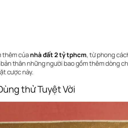
ồm thêm của
nhà đất 2 tỷ tphcm
, từ phong các
n bản thân những người bao gồm thêm dòng chú
đặt cược này.
Dùng thử Tuyệt Vời