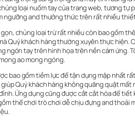
chủng loại nuốm tay của trang web, tương tự 
m ngưỡng and thưởng thức trên rất nhiều thiết 
 gọn, chủng loại trừ rất nhiều còn bao gồm t
 mà Quý khách hàng thường xuyên thực hiện. C
ng ngón tay trên hình họa trên nền cảm ứng. T
 mong ao mong ngóng.
c bao gồm tiềm lực để tận dụng mập nhất rất 
, giúp Quý khách hàng không quăng quật mất rấ
đỉnh. Ứng dụng cũng được cắt cắt hóa để tiết 
gồm thể chơi trò chơi dễ chịu đựng and thoải 
iệu.