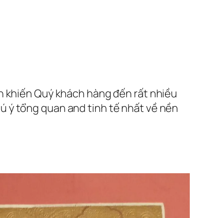
h khiến Quý khách hàng đến rất nhiều
 ý tổng quan and tinh tế nhất về nền