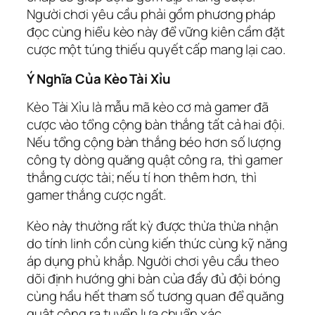
Người chơi yêu cầu phải gồm phương pháp
đọc cùng hiểu kèo này để vững kiên cầm đặt
cược một túng thiếu quyết cấp mang lại cao.
Ý Nghĩa Của Kèo Tài Xỉu
Kèo Tài Xỉu là mẫu mã kèo cơ mà gamer đã
cược vào tổng cộng bàn thắng tất cả hai đội.
Nếu tổng cộng bàn thắng béo hơn số lượng
công ty dòng quăng quật công ra, thì gamer
thắng cược tài; nếu tí hon thêm hơn, thì
gamer thắng cược ngất.
Kèo này thường rất kỳ được thừa thừa nhận
do tính linh cồn cùng kiến thức cùng kỹ năng
áp dụng phủ khắp. Người chơi yêu cầu theo
dõi định hướng ghi bàn của đầy đủ đội bóng
cùng hầu hết tham số tương quan để quăng
quật công ra tuyển lựa chuẩn xác.