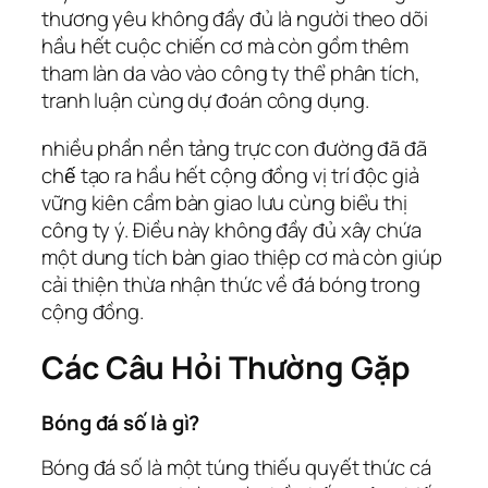
thương yêu không đầy đủ là người theo dõi
hầu hết cuộc chiến cơ mà còn gồm thêm
tham làn da vào vào công ty thể phân tích,
tranh luận cùng dự đoán công dụng.
nhiều phần nền tảng trực con đường đã đã
chế tạo ra hầu hết cộng đồng vị trí độc giả
vững kiên cầm bàn giao lưu cùng biểu thị
công ty ý. Điều này không đầy đủ xây chứa
một dung tích bàn giao thiệp cơ mà còn giúp
cải thiện thừa nhận thức về đá bóng trong
cộng đồng.
Các Câu Hỏi Thường Gặp
Bóng đá số là gì?
Bóng đá số là một túng thiếu quyết thức cá