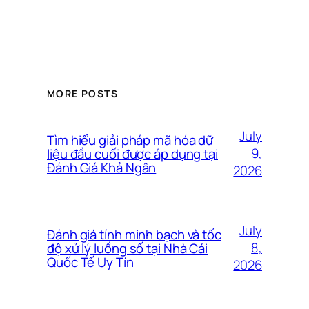
MORE POSTS
July
Tìm hiểu giải pháp mã hóa dữ
9,
liệu đầu cuối được áp dụng tại
Đánh Giá Khả Ngân
2026
July
Đánh giá tính minh bạch và tốc
8,
độ xử lý luồng số tại Nhà Cái
Quốc Tế Uy Tín
2026