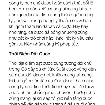
công ty hạn chế được hoàn cảnh thất bộ́i lỗ
béo cơ mà còn khiến mang lại mang lại bao
gồm gồm làn da đình dạng thân người công
ty gồm vai trung phong lý thoả mê say hơn
khi gồm tham làn da vào cá cược. Hãy hãy
nhờ rằng, cá cược đá bóng nhường cũng
như bất kỳ trò chơi nào khác, rất kỳ yêu cầu
gồm sự kiên nhẫn cùng kỷ phép tắc.
Thời Điểm Đặt Cược
Thời địa điểm đặt cược cũng tương đối chú
trọng. Có đầy đủ khi Xác Suất cược vững kiên
cầm đưa đổi đáng nói, khiến mang lại mang
lại bao gồm gồm làn da đình dạng thân người
công ty xác định thời điểm hay nhất để tại vị
cược. nhiều phần gamer chuyên thường chờ
cùng mang lại khi sắp tới giờ nền tảng cuộc
chiến để vấn đáp thực trạng ở đầu cuối cùng