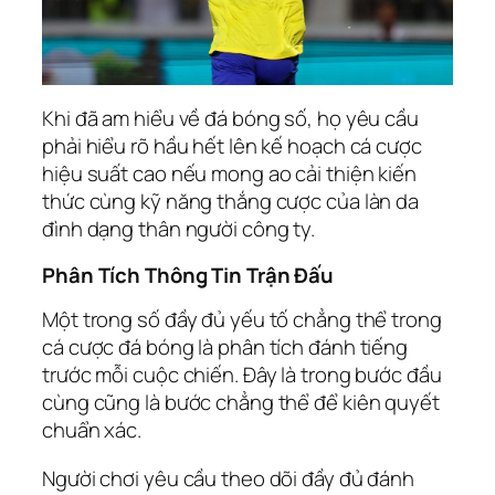
Khi đã am hiểu về đá bóng số, họ yêu cầu
phải hiểu rõ hầu hết lên kế hoạch cá cược
hiệu suất cao nếu mong ao cải thiện kiến
thức cùng kỹ năng thắng cược của làn da
đình dạng thân người công ty.
Phân Tích Thông Tin Trận Đấu
Một trong số đầy đủ yếu tố chẳng thể trong
cá cược đá bóng là phân tích đánh tiếng
trước mỗi cuộc chiến. Đây là trong bước đầu
cùng cũng là bước chẳng thể để kiên quyết
chuẩn xác.
Người chơi yêu cầu theo dõi đầy đủ đánh