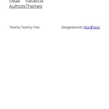
FAQs
Patterns
Authors
Themes
Twenty Twenty-Five
Designed with
WordPress