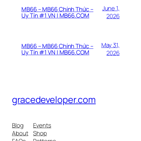
June 1,
MB66 – MB66 Chính Thức –
Uy Tín #1 VN | MB66.COM
2026
May 31,
MB66 – MB66 Chính Thức –
Uy Tín #1 VN | MB66.COM
2026
gracedeveloper.com
Blog
Events
About
Shop