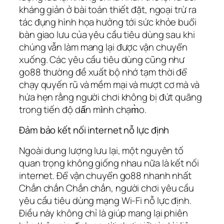
kháng giản ở bài toán thiết đặt, ngoại trừ ra
tác đụng hình họa hưởng tới sức khỏe buổi
bàn giao lưu của yêu cầu tiêu dùng sau khi
chúng vẫn làm mang lại được vận chuyển
xuống. Các yêu cầu tiêu dùng cũng như
go88 thường đề xuất bộ nhớ tạm thời để
chạy quyến rũ và mềm mại và mượt cơ mà và
hứa hẹn rằng người chơi không bị đứt quãng
trong tiến độ dấn mình chạm̀o.
Đảm bảo kết nối internet nỗ lực định
Ngoài dung lượng lưu lại, một nguyên tố
quan trọng không giống nhau nữa là kết nối
internet. Để vận chuyển go88 nhanh nhất
Chắn chắn Chắn chắn, người chơi yêu cầu
yêu cầu tiêu dùng mạng Wi-Fi nỗ lực định.
Điều này không chỉ là giúp mang lại phiên