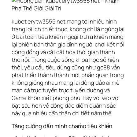
kubet erytw3555 net mang tới nhiều hình
trạng lợi ích thiết thực, không chỉ là ngừng lại
ở bài toán tiêu khiển ngoại trừ ra khiến mang
lại phiên bản thân gia đình người chơi kết nối
cộng đồng và cắt cắt hóa thời gian thảnh
thơi rỗi. Trong cuộc sống khoa học số hiện
thời, yêu cầu tiêu dùng cũng như go88 vẫn
phát triển thành thành một phần quan trọng
không giống nhau mang lại đông đảo ai mê
man cá trực tuyến trực tuyến đường và
Game khôn xiết phong phú. Hãy với vẹo vọ
bạt sâu hơn về đông đảo điểm quánh sắc
này qua nhiều cẩn thận chi tiết nắm thể.
Tăng cường dấn mình chạm̀o tiêu khiển