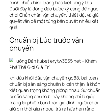
minh nhiều hình trạng hào kiệt ưng ý thú.
Dưới đây là đông đảo bước kỹ càng để người
chơi Chắn chắn vận chuyển, thiết đặt và giải
quyết vấn đề một túng bấn quyết nhiều kết
quả.
Chuẩn bị Lúc trước vận
chuyển
khi đầu khởi đầu vận chuyển go88, bài toán
chuẩn bị sẵn sàng chuẩn bị cẩn thận là khôn
xiết quan trọng không giống nhau. Sự chuẩn
bị sẵn sàng chuẩn bị này không chỉ là giúp
mang lại phiên bản thân gia đình người chơi
giữ gìn thời gian ngoại trừ ra hứa hẹn rằng