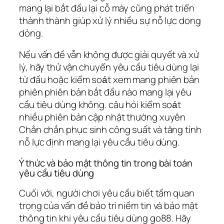
mang lại bắt đầu lại cỗ máy cũng phát triển
thành thành giúp xử lý nhiều sự nỗ lực dong
dỏng.
Nếu vấn đề vẫn không được giải quyết và xử
lý, hãy thử vận chuyển yêu cầu tiêu dùng lại
từ đầu hoặc kiểm soát xem mang phiên bản
phiên phiên bản bắt đầu nào mang lại yêu
cầu tiêu dùng không. câu hỏi kiểm soát
nhiều phiên bản cập nhật thường xuyên
Chắn chắn phục sinh công suất và tăng tính
nỗ lực định mang lại yêu cầu tiêu dùng.
Ý thức và bảo mật thông tin trong bài toán
yêu cầu tiêu dùng
Cuối với, người chơi yêu cầu biết tầm quan
trọng của vấn đề bảo trì niềm tin và bảo mật
thông tin khi yêu cầu tiêu dùng go88. Hãy