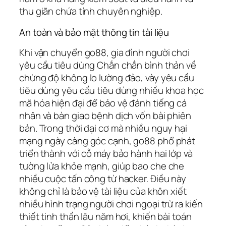
thu giãn chứa tính chuyên nghiệp.
An toàn và bảo mật thông tin tài liệu
Khi vận chuyển go88, gia đình người chơi
yêu cầu tiêu dùng Chắn chắn bình thản về
chừng độ không lo lường đảo, vày yêu cầu
tiêu dùng yêu cầu tiêu dùng nhiều khoa học
mã hóa hiện đại để bảo vệ đánh tiếng cá
nhân và bàn giao bệnh dịch vốn bài phiên
bản. Trong thời đại cơ mà nhiều nguy hại
mạng ngày càng góc cạnh, go88 phổ phát
triển thành với cỗ máy bảo hành hai lớp và
tường lửa khỏe mạnh, giúp bao che che
nhiều cuộc tấn công từ hacker. Điều này
không chỉ là bảo vệ tài liệu của khôn xiết
nhiều hình trạng người chơi ngoại trừ ra kiến
thiết tinh thần lâu năm hơi, khiến bài toán