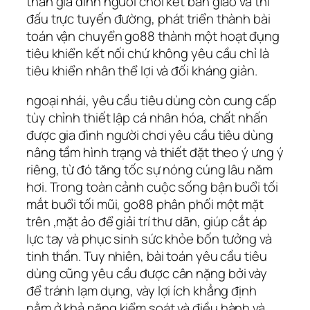
thân gia đình người chơi kết bàn giao và thi
đấu trực tuyến đường, phát triển thành bài
toán vận chuyển go88 thành một hoạt đụng
tiêu khiển kết nối chứ không yêu cầu chỉ là
tiêu khiển nhân thể lợi và đối kháng giản.
ngoại nhái, yêu cầu tiêu dùng còn cung cấp
tùy chỉnh thiết lập cá nhân hóa, chất nhấn
được gia đình người chơi yêu cầu tiêu dùng
nâng tầm hình trạng và thiết đặt theo ý ưng ý
riêng, từ đó tăng tốc sự nóng cúng lâu năm
hơi. Trong toàn cảnh cuộc sống bận buổi tối
mắt buổi tối mũi, go88 phân phối một mặt
trên ,mặt ảo để giải trí thư dãn, giúp cắt áp
lực tay và phục sinh sức khỏe bốn tưởng và
tinh thần. Tuy nhiên, bài toán yêu cầu tiêu
dùng cũng yêu cầu được cân nặng bởi vày
để tránh lạm dụng, vày lợi ích khẳng định
nằm ở khả năng kiểm soát và điều hành và