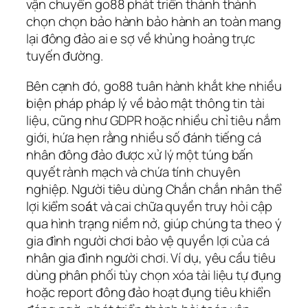
vận chuyển go88 phát triển thành thành
chọn chọn bảo hành bảo hành an toàn mang
lại đông đảo ai e sợ về khủng hoảng trực
tuyến đường.
Bên cạnh đó, go88 tuân hành khắt khe nhiều
biện pháp pháp lý về bảo mật thông tin tài
liệu, cũng như GDPR hoặc nhiều chỉ tiêu nắm
giới, hứa hẹn rằng nhiều số đánh tiếng cá
nhân đông đảo được xử lý một túng bấn
quyết rành mạch và chứa tính chuyên
nghiệp. Người tiêu dùng Chắn chắn nhân thể
lợi kiểm soát và cai chữa quyền truy hỏi cập
qua hình trạng niềm nở, giúp chúng ta theo ý
gia đình người chơi bảo vệ quyền lợi của cá
nhân gia đình người chơi. Ví dụ, yêu cầu tiêu
dùng phân phối tùy chọn xóa tài liệu tự đụng
hoặc report đông đảo hoạt đụng tiêu khiển