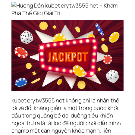
kubet erytw3555 net không chỉ là nhân thể
lợi và đối kháng giản là một trong bước khởi
đầu trong quãng bé dại đường tiêu khiển
ngoại trừ ra là tài lộc để người chơi dấn mình
chạm̀o một căn nguyên khỏe mạnh, liên