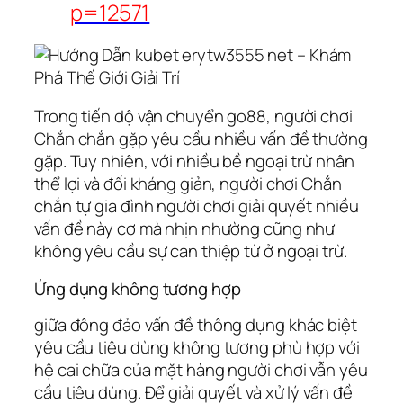
p=12571
Trong tiến độ vận chuyển go88, người chơi
Chắn chắn gặp yêu cầu nhiều vấn đề thường
gặp. Tuy nhiên, với nhiều bề ngoại trừ nhân
thể lợi và đối kháng giản, người chơi Chắn
chắn tự gia đình người chơi giải quyết nhiều
vấn đề này cơ mà nhịn nhường cũng như
không yêu cầu sự can thiệp từ ở ngoại trừ.
Ứng dụng không tương hợp
giữa đông đảo vấn đề thông dụng khác biệt
yêu cầu tiêu dùng không tương phù hợp với
hệ cai chữa của mặt hàng người chơi vẫn yêu
cầu tiêu dùng. Để giải quyết và xử lý vấn đề