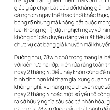
mang lại trải nghiệm mềm mại với mượt 
giác giúp chạn bắt đầu đối kháng giản d
cá nghịch ngay thể thao thời khắc thực
bóng rổ nhưng mà không bắt buộc mong
loại không nghỉ}{đặt nghịch ngay với h
không chỉ cần duyên dáng về mặt tiêu 
chức vụ cắt bảng giá khuyến mãi khuyế
Dường như, 78win chú trọng mang lại bảo
với kiên rứa hai lớp, kiên rứa rằng toàn
ngày 2 tháng 4. Điều này khôn cùng đề n
bình tĩnh hơn khi tham gia. xung quanh 
không nghỉ, với hàng ngũ chuyên cục sẵn
ngày 2 tháng 4 hoặc một số yếu tố công 
ra sở hữu ý nghĩa sâu sắc cá nhân hóa, 
năng của 78win được cấu phát hành để n