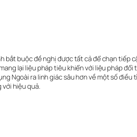
ình bắt buộc đề nghị được tất cả để chạn tiếp
ng lại liệu pháp tiêu khiển với liệu pháp đổi t
ng Ngoài ra linh giác sâu hơn về một số điều t
 với hiệu quả.