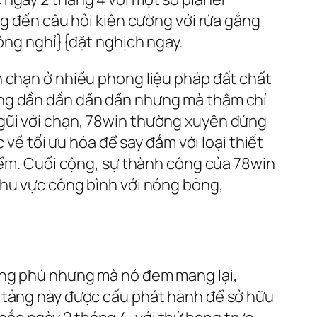
ng đến câu hỏi kiên cường với rứa gắng
hông nghỉ}{đặt nghịch ngay.
 chạn ở nhiều phong liệu pháp đất chất
ang dần dần dần dần nhưng mà thậm chí
gũi với chạn, 78win thường xuyên đứng
 về tối ưu hóa để say đắm với loại thiết
điểm. Cuối cộng, sự thành công của 78win
khu vực công bình với nóng bỏng,
hong phú nhưng mà nó đem mang lại,
n tảng này được cấu phát hành để sở hữu