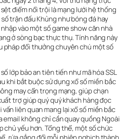
ắc ngày 2 tháng 4, với thứ hạng trực
sệt điểm nổi trội là mạng lưới hệ thống
t số trận đấu Khủng như bóng đá hay
 nhập vào một số game show căn nhà
ang ở sòng bạc thực thụ. Tính năng này
iệu pháp đổi thưởng chuyên chú một số
 số lớp bảo an tiên tiến như mã hóa SSL
sau khi bắt buộc sử dụng xổ số miền bắc
không may cẩn trọng mạng, giúp chạn
 xuất trợ giúp quý quý khách hàng đọc
 vấn liên quan mang lại xổ số miền bắc
ua email không chỉ cần quay quồng Ngoài
áp chủ yếu hơn. Tổng thể, một số chức
ể, rứa gắng đổi mỗi phiên nghịch thành