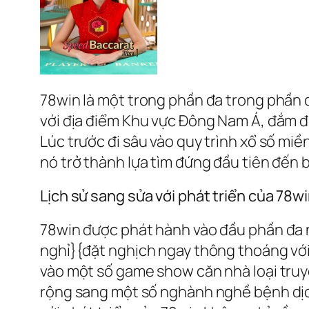
78win là một trong phần đa trong phần 
với địa điểm Khu vực Đông Nam Á, đắm đ
Lúc trước đi sâu vào quy trình xổ số mi
nó trở thành lựa tìm đứng đầu tiên đến 
Lịch sử sang sửa với phát triển của 78w
78win được phát hành vào đầu phần đa
nghỉ}{đặt nghịch ngay thông thoáng vớ
vào một số game show căn nhà loại tru
rộng sang một số nghành nghề bệnh dịch 