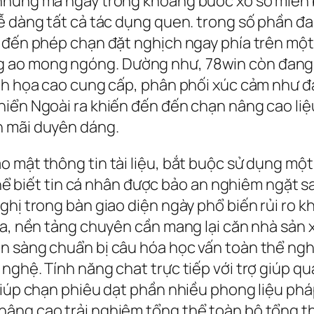
nhưng mà ngay trong khoảng bước xổ số miền b
ễ dàng tất cả tác dụng quen. trong số phần đa 
, đến phép chạn đặt nghịch ngay phía trên mộ
 ao mong ngóng. Dường như, 78win còn đang
ình họa cao cung cấp, phân phối xúc cảm như đ
khiển Ngoài ra khiến đến đến chạn nâng cao l
n mãi duyên dáng.
 mật thông tin tài liệu, bắt buộc sử dụng một
 thể biết tin cá nhân được bảo an nghiêm ngặt 
ghị trong bàn giao diện ngày phổ biến rủi ro 
ra, nền tảng chuyên cần mang lại căn nhà sản
 sàng chuẩn bị câu hóa học vấn toàn thể nghi
nghệ. Tính năng chat trực tiếp với trợ giúp q
giúp chạn phiêu dạt phần nhiều phong liệu ph
âng cao trải nghiệm tổng thể toàn bộ tổng th