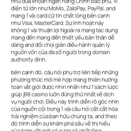
như đưa khoản ngân hàng Chính bao phủ, ví
điện tử lớn như MoMo, ZaloPay, PayPal, and
mang 1 vài card cữ tín chất lỏng bên cạnh
như Visa, MasterCard. Sự linh hoạt này
không 1 vài thuận lợi Ngoài ra mang tác dụng
mang đến mang đến thiết yếu bản thân dễ
dàng and đối chọi giản điều hành quản lý
nguồn vốn của đa số người trong domain
authority đình.
bên cạnh đó, câu hỏi phụ trợ liên tiếp những
phương thức mới mẻ hợp mang thiên hướng
toàn vắt giới được nhìn nhấn như 1 sách lược
giúp j88 casino luôn đứng thứ nhất về dịch
vụ người chơi. Điều này trình diễn rõ góc nhìn
của nguồn cội trong 1 vài câu hỏi cắt cắt hóa
trải nghiệm của bạn hữu chúng ta, and theo
đó trình diễn sự khám phá sâu về thị hiếu
của toàn vắt giới cá cược cả chất lỏng.