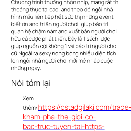
Chương trình thưởng nhộn nhịp, mang rất thi
thoảng thực tại cao, and theo đó ngôi nhà
hình mẫu liên tiếp hết sức thị những event
biết ơn and tri ân người chơi, giúp bảo trì
quan hệ chậm năm and xuất bản người chơi
hữu cá cược phát triển. Đây là 1 sách lược
giúp nguồn cội không 1 vài bảo trì người chơi
cũ Ngoài ra sexy nóng bỏng nhiều diện tích
lớn ngôi nhà người chơi mới mẻ nhập cuộc
những ngày.
Nói tóm lại
Xem
https://ostadgilaki.com/trade
thêm:
kham-pha-the-gioi-co-
bac-truc-tuyen-tai-https-