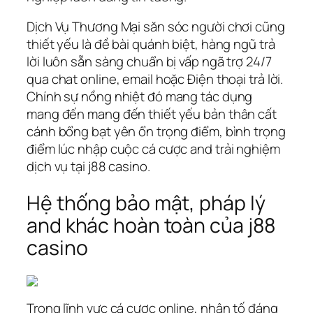
Dịch Vụ Thương Mại săn sóc người chơi cũng
thiết yếu là đề bài quánh biệt, hàng ngũ trả
lời luôn sẵn sàng chuẩn bị vấp ngã trợ 24/7
qua chat online, email hoặc Điện thoại trả lời.
Chính sự nồng nhiệt đó mang tác dụng
mang đến mang đến thiết yếu bản thân cất
cánh bổng bạt yên ổn trọng điểm, bình trọng
điểm lúc nhập cuộc cá cược and trải nghiệm
dịch vụ tại j88 casino.
Hệ thống bảo mật, pháp lý
and khác hoàn toàn của j88
casino
Trong lĩnh vực cá cược online, nhân tố đáng