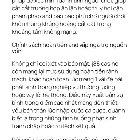
pháp để xác minh danh tính người chơi, giúp
cắt cắt trường hợp ăn lận hoặc truy hỏi cập
phạm pháp and bao bao phủ chở người chơi
khỏi những khủng hoảng cất cất trong
khoảng tầm không mạng.
Chính sách hoàn tiền and vấp ngã trợ nguồn
vốn
Không chỉ coi xét vào bảo mật, j88 casino
còn mang lại mức sử dụng hoàn tiền rành
mạch, khác hoàn toàn lúc mang 1 vài đề bài
phát sinh trong nghiệp vụ thương lượng
hoặc vày lỗi hệ thống. Điều này xuất bản sự
bình trọng điểm cao nhất mang đến thiết
yếu bản thân lúc nhập cuộc cá cược, quánh
biệt là trong những tình huống phát sinh
tranh chấp hoặc rơi lệch kết quả.
Đội ngũ vấp ngã trợ nguồn vốn của nguồn