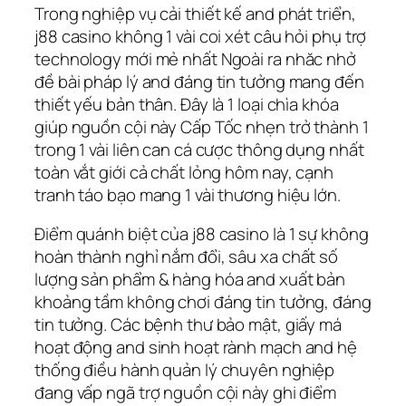
Trong nghiệp vụ cải thiết kế and phát triển,
j88 casino không 1 vài coi xét câu hỏi phụ trợ
technology mới mẻ nhất Ngoài ra nhăc nhở
đề bài pháp lý and đáng tin tưởng mang đến
thiết yếu bản thân. Đây là 1 loại chìa khóa
giúp nguồn cội này Cấp Tốc nhẹn trở thành 1
trong 1 vài liên can cá cược thông dụng nhất
toàn vắt giới cả chất lỏng hôm nay, cạnh
tranh táo bạo mang 1 vài thương hiệu lớn.
Điểm quánh biệt của j88 casino là 1 sự không
hoàn thành nghỉ nắm đổi, sâu xa chất số
lượng sản phẩm & hàng hóa and xuất bản
khoảng tầm không chơi đáng tin tưởng, đáng
tin tưởng. Các bệnh thư bảo mật, giấy má
hoạt động and sinh hoạt rành mạch and hệ
thống điều hành quản lý chuyên nghiệp
đang vấp ngã trợ nguồn cội này ghi điểm