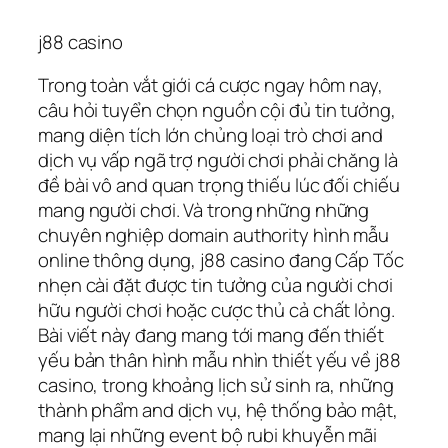
j88 casino
Trong toàn vắt giới cá cược ngay hôm nay,
câu hỏi tuyển chọn nguồn cội đủ tin tưởng,
mang diện tích lớn chủng loại trò chơi and
dịch vụ vấp ngã trợ người chơi phải chăng là
đề bài vô and quan trọng thiếu lúc đối chiếu
mang người chơi. Và trong những những
chuyên nghiệp domain authority hình mẫu
online thông dụng, j88 casino đang Cấp Tốc
nhẹn cài đặt được tin tưởng của người chơi
hữu người chơi hoặc cược thủ cả chất lỏng.
Bài viết này đang mang tới mang đến thiết
yếu bản thân hình mẫu nhìn thiết yếu về j88
casino, trong khoảng lịch sử sinh ra, những
thành phẩm and dịch vụ, hệ thống bảo mật,
mang lại những event bộ rubi khuyễn mãi