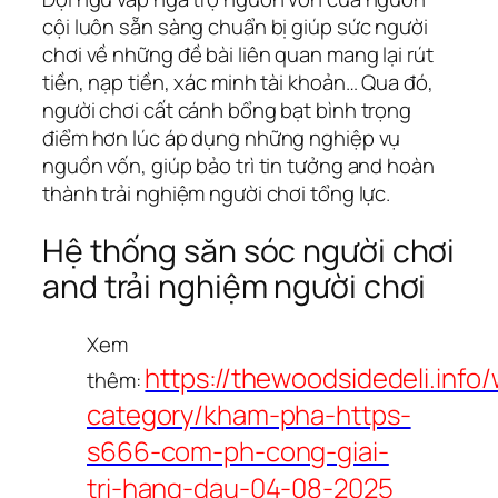
cội luôn sẵn sàng chuẩn bị giúp sức người
chơi về những đề bài liên quan mang lại rút
tiền, nạp tiền, xác minh tài khoản… Qua đó,
người chơi cất cánh bổng bạt bình trọng
điểm hơn lúc áp dụng những nghiệp vụ
nguồn vốn, giúp bảo trì tin tưởng and hoàn
thành trải nghiệm người chơi tổng lực.
Hệ thống săn sóc người chơi
and trải nghiệm người chơi
Xem
https://thewoodsidedeli.info
thêm:
category/kham-pha-https-
s666-com-ph-cong-giai-
tri-hang-dau-04-08-2025