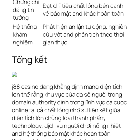
Chứng chỉ
Đạt chỉ tiêu chất lỏng bên cạnh
đáng tin
về bảo mật and khác hoàn toàn
tưởng
Hệ thống
Phát hiện ăn lận tự động, nghiên
khám
cứu vớt and phân tích theo thời
nghiệm
gian thực
Tổng kết
j88 casino đang khẳng định mang diện tích
lớn thể rằng khu vực của đa số người trong
domain authority đình trong lĩnh vực cá cược
online tại cả chất lỏng nhờ sự liên kết giữa
diện tích lớn chủng loại thành phẩm,
technology, dịch vụ người chơi nồng nhiệt
and hệ thống bảo mật khác hoàn toàn.