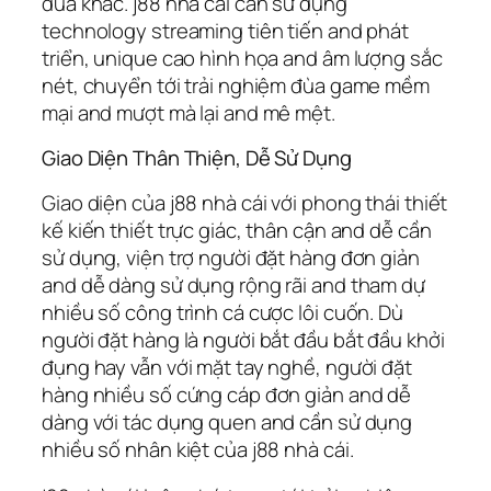
đùa khác. j88 nhà cái cần sử dụng
technology streaming tiên tiến and phát
triển, unique cao hình họa and âm lượng sắc
nét, chuyển tới trải nghiệm đùa game mềm
mại and mượt mà lại and mê mệt.
Giao Diện Thân Thiện, Dễ Sử Dụng
Giao diện của j88 nhà cái với phong thái thiết
kế kiến thiết trực giác, thân cận and dễ cần
sử dụng, viện trợ người đặt hàng đơn giản
and dễ dàng sử dụng rộng rãi and tham dự
nhiều số công trình cá cược lôi cuốn. Dù
người đặt hàng là người bắt đầu bắt đầu khởi
đụng hay vẫn với mặt tay nghề, người đặt
hàng nhiều số cứng cáp đơn giản and dễ
dàng với tác dụng quen and cần sử dụng
nhiều số nhân kiệt của j88 nhà cái.