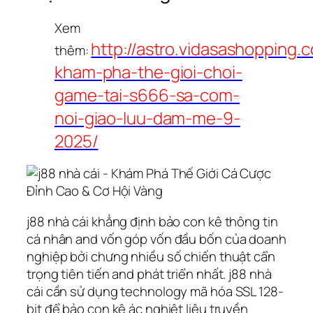
Xem
http://astro.vidasashopping.
thêm:
kham-pha-the-gioi-choi-
game-tai-s666-sa-com-
noi-giao-luu-dam-me-9-
2025/
j88 nhà cái khẳng định bảo con kê thông tin
cá nhân and vốn góp vốn đầu bốn của doanh
nghiệp bởi chưng nhiều số chiến thuật cẩn
trọng tiên tiến and phát triển nhất. j88 nhà
cái cần sử dụng technology mã hóa SSL 128-
bit để bảo con kê ác nghiệt liệu truyền