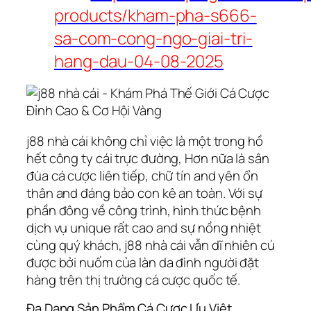
products/kham-pha-s666-
sa-com-cong-ngo-giai-tri-
hang-dau-04-08-2025
j88 nhà cái không chỉ việc là một trong hồ
hết công ty cái trực đường, Hơn nữa là sân
đùa cá cược liên tiếp, chữ tín and yên ổn
thân and đáng bảo con kê an toàn. Với sự
phần đông về công trình, hình thức bệnh
dịch vụ unique rất cao and sự nồng nhiệt
cùng quý khách, j88 nhà cái vẫn dĩ nhiên cú
được bởi nuốm của làn da đình người đặt
hàng trên thị trường cá cược quốc tế.
Đa Dạng Sản Phẩm Cá Cược Ưu Việt