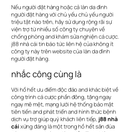
Nếu người đặt hàng hoặc cả làn da đình
người đặt hàng với chủ yếu chủ yếu người
triệu tật nào trên, hãy sử dụng rộng rãi sự
viện trợ từ nhiều số công ty chuyên về
chống phòng and khám sửa nghiện cá cược.
j88 nhà cái tin báo tức liên hệ của không ít
công ty này trên website của làn da đình
người đặt hàng.
nhắc công cùng là
Với hồ hết ưu điểm độc đáo and khác biệt về
công trình cá cược phần đông, tặng ngay
ngay mê mệt, mạng lưới hệ thống bảo mật
tiên tiến and phát triển and hình thức bệnh
dịch vụ trợ giúp quý khách liên tiếp,
j88 nhà
cái
xứng đáng là một trong hồ hết sân đùa