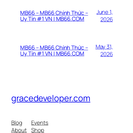
June 1,
MB66 – MB66 Chính Thức –
Uy Tín #1 VN | MB66.COM
2026
May 31,
MB66 – MB66 Chính Thức –
Uy Tín #1 VN | MB66.COM
2026
gracedeveloper.com
Blog
Events
About
Shop