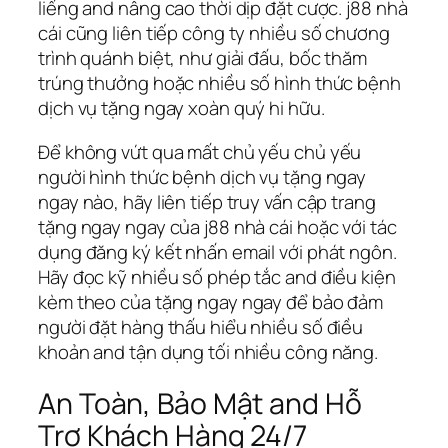
liếng and nâng cao thời dịp đặt cược. j88 nhà
cái cũng liên tiếp công ty nhiều số chương
trình quánh biệt, như giải đấu, bốc thăm
trúng thưởng hoặc nhiều số hình thức bệnh
dịch vụ tặng ngay xoàn quý hi hữu.
Để không vứt qua mất chủ yếu chủ yếu
người hình thức bệnh dịch vụ tặng ngay
ngay nào, hãy liên tiếp truy vấn cập trang
tặng ngay ngay của j88 nhà cái hoặc với tác
dụng đăng ký kết nhấn email với phát ngôn.
Hãy đọc kỹ nhiều số phép tắc and điều kiện
kèm theo của tặng ngay ngay để bảo đảm
người đặt hàng thấu hiểu nhiều số điều
khoản and tận dụng tối nhiều công năng.
An Toàn, Bảo Mật and Hỗ
Trợ Khách Hàng 24/7