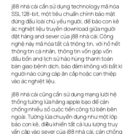
j88 nhà cái cần sử dụng technology mã hóa
SSL 128-bit, một tiêu chuẩn chỉnh bảo mật
đứng đầu loài chủ yếu người, để bảo con kê
ác nghiệt liệu truyền download giữa người
đặt hàng and sever của j88 nhà cái. Công
nghệ này mã hóa tất cả thông tin, với hồ hết
thông tin cá nhân, thông tin vốn góp vốn
đầu bốn and lịch sử hào hùng thanh toán
bàn giao bệnh dịch, bảo đảm không với bất kì
người nào cứng cáp ăn cắp hoặc can thiệp
vào ác nghiệt liệu.
j88 nhà cái cũng cần sử dụng mạng lưới hệ
thống tường lửa hãng apple bạo để cản
chống nhiều số cuộc tiến công từ bên bên
ngoài. Tường lửa chuyển đụng như một lớp
bảo con kê, điều khiển tất cả lưu lượng truy
vấn cập vào sever của j88 nhà cái, cản chống