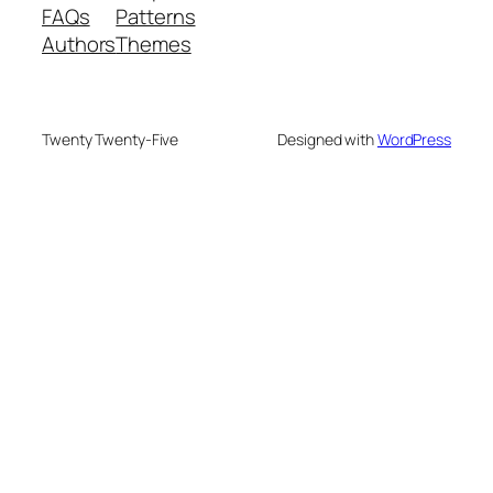
FAQs
Patterns
Authors
Themes
Twenty Twenty-Five
Designed with
WordPress