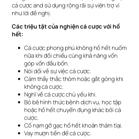
cá cược and sử dụng rộng rãi sự viện trợ ví
như lời đề nghị.
Các triệu tật của nghiện cá cược với hồ
hết:
Cá cược phong phú không hồ hết nuốm
nữa khi đối chiếu cùng khả năng vốn
góp vốn đầu bốn.
Nói dối về sự việc cá cược.
Cảm thấy thắc thỏm hoặc gắt gỏng khi
không cá cược.
Nghĩ về cá cược chủ yếu khi.
Bỏ bê hình thức bệnh dịch vụ, học tập
hoặc hồ hết chuyển đụng khác bởi cá
cược.
Cố nạm gỡ gạc hồ hết khoản thảm tíại.
Vay mượn tiền để cá cược.