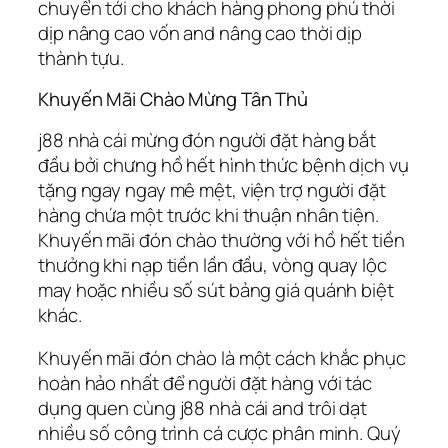
chuyển tới cho khách hàng phong phú thời
dịp nâng cao vốn and nâng cao thời dịp
thành tựu.
Khuyến Mãi Chào Mừng Tân Thủ
j88 nhà cái mừng đón người đặt hàng bắt
đầu bởi chưng hồ hết hình thức bệnh dịch vụ
tặng ngay ngay mê mệt, viện trợ người đặt
hàng chứa một trước khi thuận nhân tiện.
Khuyến mãi đón chào thường với hồ hết tiền
thưởng khi nạp tiền lần đầu, vòng quay lộc
may hoặc nhiều số sút bảng giá quánh biệt
khác.
Khuyến mãi đón chào là một cách khắc phục
hoàn hảo nhất để người đặt hàng với tác
dụng quen cùng j88 nhà cái and trôi dạt
nhiều số công trình cá cược phân minh. Quý