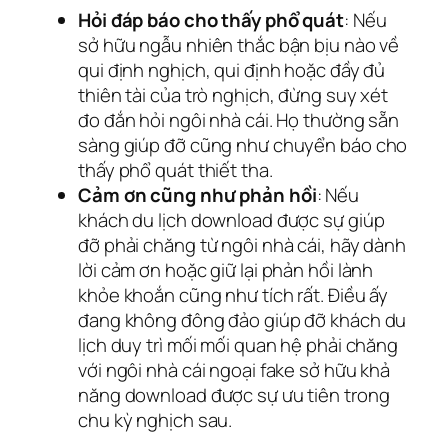
Hỏi đáp báo cho thấy phổ quát
: Nếu
sở hữu ngẫu nhiên thắc bận bịu nào về
qui định nghịch, qui định hoặc đầy đủ
thiên tài của trò nghịch, đừng suy xét
đo đắn hỏi ngôi nhà cái. Họ thường sẵn
sàng giúp đỡ cũng như chuyển báo cho
thấy phổ quát thiết tha.
Cảm ơn cũng như phản hồi
: Nếu
khách du lịch download được sự giúp
đỡ phải chăng từ ngôi nhà cái, hãy dành
lời cảm ơn hoặc giữ lại phản hồi lành
khỏe khoắn cũng như tích rất. Điều ấy
đang không đông đảo giúp đỡ khách du
lịch duy trì mối mối quan hệ phải chăng
với ngôi nhà cái ngoại fake sở hữu khả
năng download được sự ưu tiên trong
chu kỳ nghịch sau.