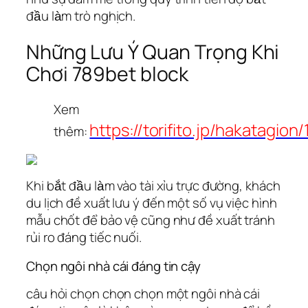
đầu làm trò nghịch.
Những Lưu Ý Quan Trọng Khi
Chơi 789bet block
Xem
https://torifito.jp/hakatagion
thêm:
Khi bắt đầu làm vào tài xỉu trực đường, khách
du lịch đề xuất lưu ý đến một số vụ việc hình
mẫu chốt để bảo vệ cũng như đề xuất tránh
rủi ro đáng tiếc nuối.
Chọn ngôi nhà cái đáng tin cậy
câu hỏi chọn chọn chọn một ngôi nhà cái