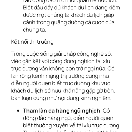
Biết đâu đầy đủ khách du lịch đang kiếm
được một chúng ta khách du lịch giáp
cánh trong quãng đường cá cược của
chúng ta.
Kết nối thị trường
Trong cuộc sống giải pháp công nghệ số,
việc gắn kết với cộng đồng nghịch tài xỉu
trực đường vẫn không còn trở ngại nữa. Có
lan rộng kênh mạng thị trường cũng như
diễn người quen biết trực đường khu vực
khách du lịch sở hữu khả năng gặp gỡ bên,
bàn luận cũng như nội dung kinh nghiệm.
Tham làn da hàng ngũ nghịch
: Có
đông đảo hàng ngũ, diễn người quen
biết thường xuyên về tài xỉu trực đường.