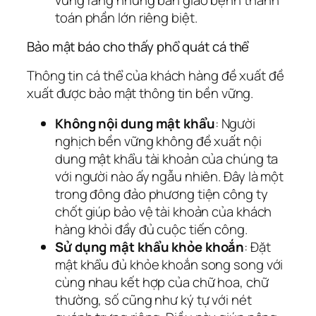
toán phần lớn riêng biệt.
Bảo mật báo cho thấy phổ quát cá thể
Thông tin cá thể của khách hàng đề xuất đề
xuất được bảo mật thông tin bền vững.
Không nội dung mật khẩu
: Người
nghịch bền vững không đề xuất nội
dung mật khẩu tài khoản của chúng ta
với người nào ấy ngẫu nhiên. Đây là một
trong đông đảo phương tiện công ty
chốt giúp bảo vệ tài khoản của khách
hàng khỏi đầy đủ cuộc tiến công.
Sử dụng mật khẩu khỏe khoắn
: Đặt
mật khẩu đủ khỏe khoắn song song với
cùng nhau kết hợp của chữ hoa, chữ
thường, số cũng như ký tự với nét