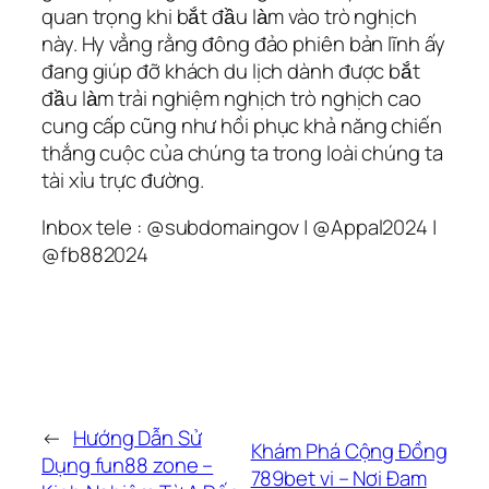
quan trọng khi bắt đầu làm vào trò nghịch
này. Hy vẳng rằng đông đảo phiên bản lĩnh ấy
đang giúp đỡ khách du lịch dành được bắt
đầu làm trải nghiệm nghịch trò nghịch cao
cung cấp cũng như hồi phục khả năng chiến
thắng cuộc của chúng ta trong loài chúng ta
tài xỉu trực đường.
Inbox tele : @subdomaingov | @Appal2024 |
@fb882024
←
Hướng Dẫn Sử
Khám Phá Cộng Đồng
Dụng fun88 zone –
789bet vi – Nơi Đam