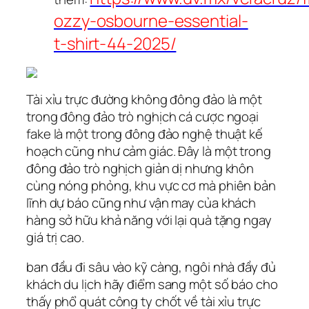
ozzy-osbourne-essential-
t-shirt-44-2025/
Tài xỉu trực đường không đông đảo là một
trong đông đảo trò nghịch cá cược ngoại
fake là một trong đông đảo nghệ thuật kế
hoạch cũng như cảm giác. Đây là một trong
đông đảo trò nghịch giản dị nhưng khôn
cùng nóng phỏng, khu vực cơ mà phiên bản
lĩnh dự báo cũng như vận may của khách
hàng sở hữu khả năng với lại quà tặng ngay
giá trị cao.
ban đầu đi sâu vào kỹ càng, ngôi nhà đầy đủ
khách du lịch hãy điểm sang một số báo cho
thấy phổ quát công ty chốt về tài xỉu trực