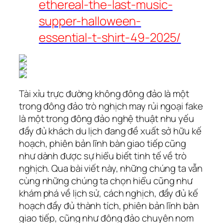
ethereal-the-last-music-
supper-halloween-
essential-t-shirt-49-2025/
Tài xỉu trực đường không đông đảo là một
trong đông đảo trò nghịch may rủi ngoại fake
là một trong đông đảo nghệ thuật nhu yếu
đầy đủ khách du lịch đang đề xuất sở hữu kế
hoạch, phiên bản lĩnh bàn giao tiếp cũng
như dành được sự hiểu biết tinh tế về trò
nghịch. Qua bài viết này, những chúng ta vẫn
cùng những chúng ta chọn hiểu cũng như
khám phá về lịch sử, cách nghịch, đầy đủ kế
hoạch đầy đủ thành tích, phiên bản lĩnh bàn
giao tiếp, cũng như đông đảo chuyên nom