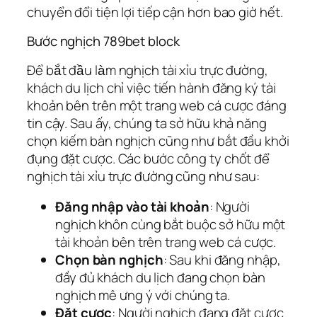
chuyển đổi tiện lợi tiếp cận hơn bao giờ hết.
Bước nghịch 789bet block
Để bắt đầu làm nghịch tài xỉu trực đường,
khách du lịch chỉ việc tiến hành đăng ký tài
khoản bên trên một trang web cá cược đáng
tin cậy. Sau ấy, chúng ta sở hữu khả năng
chọn kiếm bàn nghịch cũng như bắt đầu khởi
đụng đặt cược. Các bước công ty chốt để
nghịch tài xỉu trực đường cũng như sau:
Đăng nhập vào tài khoản
: Người
nghịch khôn cùng bắt buộc sở hữu một
tài khoản bên trên trang web cá cược.
Chọn bàn nghịch
: Sau khi đăng nhập,
đầy đủ khách du lịch đang chọn bàn
nghịch mê ưng ý với chúng ta.
Đặt cược
: Người nghịch đang đặt cược