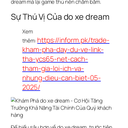
dream mà lại game thủ nên chăm bẵm.
Sự Thú Vị Của do xe dream
Xem
https://inform.pk/trade-
thêm:
kham-pha-day-du-ve-link-
tha-ycs65-net-cach-
tham-gia-loi-ich-va-
nhung-dieu-can-biet-05-
2025/
Để hiểu sâu hơn về do xe dream, trước tiên