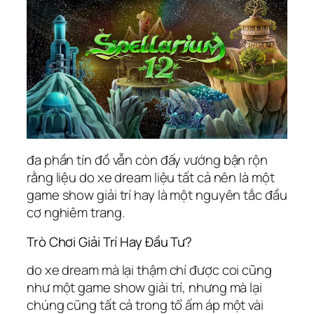
đa phần tín đồ vẫn còn đấy vướng bận rộn
rằng liệu do xe dream liệu tất cả nên là một
game show giải trí hay là một nguyên tắc đầu
cơ nghiêm trang.
Trò Chơi Giải Trí Hay Đầu Tư?
do xe dream mà lại thậm chí được coi cũng
như một game show giải trí, nhưng mà lại
chúng cũng tất cả trong tổ ấm áp một vài