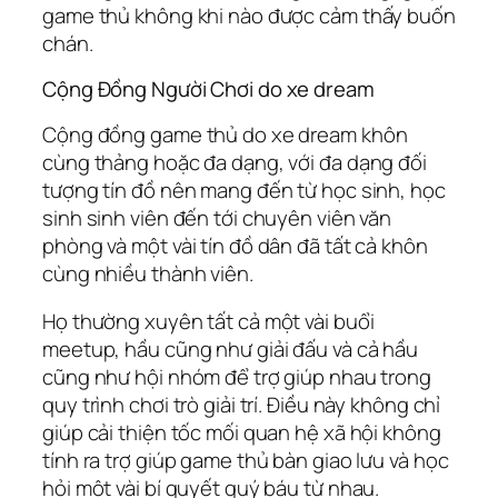
game thủ không khi nào được cảm thấy buốn
chán.
Cộng Đồng Người Chơi do xe dream
Cộng đồng game thủ do xe dream khôn
cùng thảng hoặc đa dạng, với đa dạng đối
tượng tín đồ nên mang đến từ học sinh, học
sinh sinh viên đến tới chuyên viên văn
phòng và một vài tín đồ dân đã tất cả khôn
cùng nhiều thành viên.
Họ thường xuyên tất cả một vài buổi
meetup, hầu cũng như giải đấu và cả hầu
cũng như hội nhóm để trợ giúp nhau trong
quy trình chơi trò giải trí. Điều này không chỉ
giúp cải thiện tốc mối quan hệ xã hội không
tính ra trợ giúp game thủ bàn giao lưu và học
hỏi một vài bí quyết quý báu từ nhau.