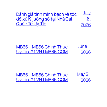
July
Đánh giá tính minh bạch và tốc
8,
độ xử lý luồng số tại Nhà Cái
Quốc Tế Uy Tín
2026
June 1,
MB66 – MB66 Chính Thức –
Uy Tín #1 VN | MB66.COM
2026
May 31,
MB66 – MB66 Chính Thức –
Uy Tín #1 VN | MB66.COM
2026