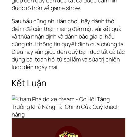
giúp đến quý bạn đọc tất cả được cái nhìn
được rõ hơn về game show.
Sau hầu cũng như lần chơi, hãy dành thời
điểm để cẩn thận mang đến một vài kết quả
và thừa nhận định và đánh báo giá lại hầu
cũng như thông tin quyết định của chúng ta.
Điều này vẫn giúp đến quý bạn đọc tất cả tác
dụng bài toán hỏi từ sai lầm và sửa trị chiến
lược đến ngày mai.
Kết Luận