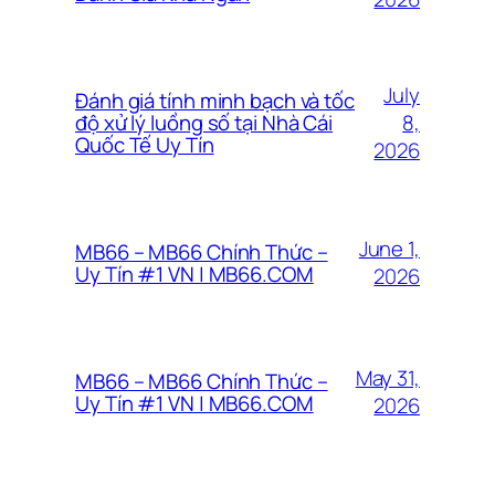
July
Đánh giá tính minh bạch và tốc
8,
độ xử lý luồng số tại Nhà Cái
Quốc Tế Uy Tín
2026
June 1,
MB66 – MB66 Chính Thức –
Uy Tín #1 VN | MB66.COM
2026
May 31,
MB66 – MB66 Chính Thức –
Uy Tín #1 VN | MB66.COM
2026