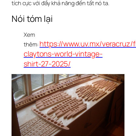
tích cực với đầy khả năng đến tất nó ta.
Nói tóm lại
Xem
https://www.uv.mx/veracruz/
thêm:
claytons-world-vintage-
shirt-27-2025/