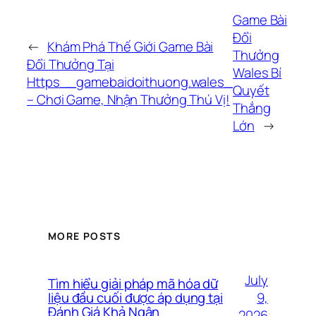
Game Bài
Đổi
←
Khám Phá Thế Giới Game Bài
Thưởng
Đổi Thưởng Tại
Wales Bí
Https__gamebaidoithuong.wales_
Quyết
– Chơi Game, Nhận Thưởng Thú Vị!
Thắng
Lớn
→
MORE POSTS
July
Tìm hiểu giải pháp mã hóa dữ
9,
liệu đầu cuối được áp dụng tại
Đánh Giá Khả Ngân
2026