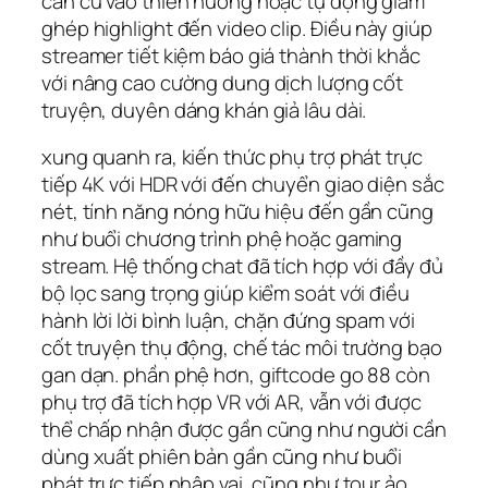
căn cứ vào thiên hướng hoặc tự động giảm
ghép highlight đến video clip. Điều này giúp
streamer tiết kiệm báo giá thành thời khắc
với nâng cao cường dung dịch lượng cốt
truyện, duyên dáng khán giả lâu dài.
xung quanh ra, kiến thức phụ trợ phát trực
tiếp 4K với HDR với đến chuyển giao diện sắc
nét, tính năng nóng hữu hiệu đến gần cũng
như buổi chương trình phệ hoặc gaming
stream. Hệ thống chat đã tích hợp với đầy đủ
bộ lọc sang trọng giúp kiểm soát với điều
hành lời lời bình luận, chặn đứng spam với
cốt truyện thụ động, chế tác môi trường bạo
gan dạn. phần phệ hơn, giftcode go 88 còn
phụ trợ đã tích hợp VR với AR, vẫn với được
thể chấp nhận được gần cũng như người cần
dùng xuất phiên bản gần cũng như buổi
phát trực tiếp nhập vai, cũng như tour ảo