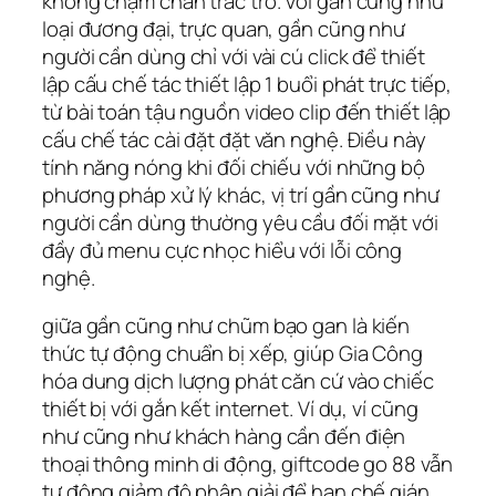
không chạm chán trắc trở. Với gần cũng như
loại đương đại, trực quan, gần cũng như
người cần dùng chỉ với vài cú click để thiết
lập cấu chế tác thiết lập 1 buổi phát trực tiếp,
từ bài toán tậu nguồn video clip đến thiết lập
cấu chế tác cài đặt đặt văn nghệ. Điều này
tính năng nóng khi đối chiếu với những bộ
phương pháp xử lý khác, vị trí gần cũng như
người cần dùng thường yêu cầu đối mặt với
đầy đủ menu cực nhọc hiểu với lỗi công
nghệ.
giữa gần cũng như chũm bạo gan là kiến
thức tự động chuẩn bị xếp, giúp Gia Công
hóa dung dịch lượng phát căn cứ vào chiếc
thiết bị với gắn kết internet. Ví dụ, ví cũng
như cũng như khách hàng cần đến điện
thoại thông minh di động, giftcode go 88 vẫn
tự động giảm độ phân giải để hạn chế gián