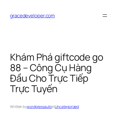
Skip
to
gracedeveloper.com
content
Khám Phá giftcode go
88 – Công Cụ Hàng
Đầu Cho Trực Tiếp
Trực Tuyến
Written by
wordpressauto
in
Uncategorized