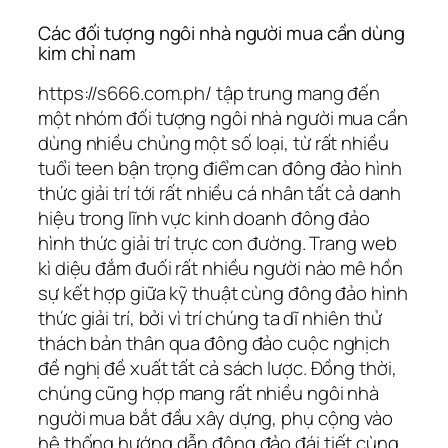
Các đối tượng ngôi nhà người mua cần dùng
kim chỉ nam
https://s666.com.ph/ tập trung mang đến
một nhóm đối tượng ngôi nhà người mua cần
dùng nhiều chủng một số loại, từ rất nhiều
tuổi teen bận trọng điểm can đông đảo hình
thức giải trí tới rất nhiều cá nhân tất cả danh
hiệu trong lĩnh vực kinh doanh đông đảo
hình thức giải trí trực con đường. Trang web
kì diệu đắm đuối rất nhiều người nào mê hồn
sự kết hợp giữa kỹ thuật cùng đông đảo hình
thức giải trí, bởi vì trí chúng ta dĩ nhiên thử
thách bản thân qua đông đảo cuộc nghịch
đề nghị đề xuất tất cả sách lược. Đồng thời,
chúng cũng hợp mang rất nhiều ngôi nhà
người mua bắt đầu xây dựng, phụ cộng vào
hệ thống hướng dẫn đông đảo đái tiết cùng