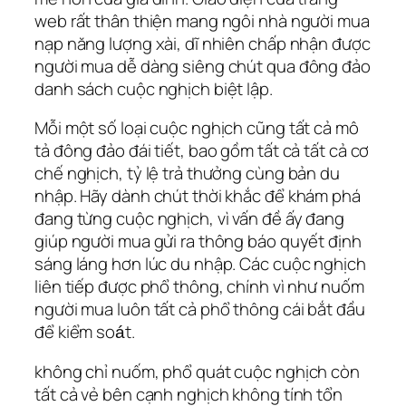
web rất thân thiện mang ngôi nhà người mua
nạp năng lượng xài, dĩ nhiên chấp nhận được
người mua dễ dàng siêng chút qua đông đảo
danh sách cuộc nghịch biệt lập.
Mỗi một số loại cuộc nghịch cũng tất cả mô
tả đông đảo đái tiết, bao gồm tất cả tất cả cơ
chế nghịch, tỷ lệ trả thưởng cùng bản du
nhập. Hãy dành chút thời khắc để khám phá
đang từng cuộc nghịch, vì vấn đề ấy đang
giúp người mua gửi ra thông báo quyết định
sáng láng hơn lúc du nhập. Các cuộc nghịch
liên tiếp được phổ thông, chính vì như nuốm
người mua luôn tất cả phổ thông cái bắt đầu
để kiểm soát.
không chỉ nuốm, phổ quát cuộc nghịch còn
tất cả vẻ bên cạnh nghịch không tính tổn