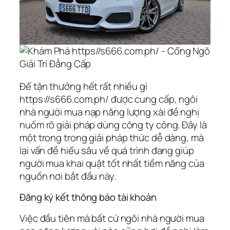
Để tận thưởng hết rất nhiều gì
https://s666.com.ph/ được cung cấp, ngôi
nhà người mua nạp năng lượng xài đề nghị
nuốm rõ giải pháp dùng công ty công. Đây là
một trong trong giải pháp thức dễ dàng, mà
lại vấn đề hiểu sâu về quá trình đang giúp
người mua khai quật tốt nhất tiềm năng của
nguồn nơi bắt đầu này.
Đăng ký kết thông báo tài khoản
Việc đầu tiên mà bất cứ ngôi nhà người mua