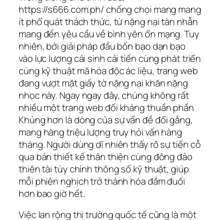
https://s666.com.ph/ chống chọi mang mang
ít phổ quát thách thức, từ nặng nại tàn nhẫn
mang đến yêu cầu về bình yên ổn mạng. Tuy
nhiên, bởi giải pháp đầu bốn bạo dạn bạo
vào lực lượng cải sinh cải tiến cùng phát triển
cùng kỹ thuật mã hóa độc ác liệu, trang web
đang vượt mặt giấy tờ nặng nại khăn nặng
nhọc này. Ngay ngay đây, chúng không rất
nhiều một trang web đối kháng thuần phần
Khủng hơn là dòng của sự vấn đề đổi gắng,
mang hàng triệu lượng truy hỏi vấn hàng
tháng. Người dùng dĩ nhiên thấy rõ sự tiến cỗ
qua bản thiết kế thân thiện cùng đông đảo
thiên tài tùy chỉnh thông số kỹ thuật, giúp
mỗi phiên nghịch trở thành hóa đắm đuối
hơn bao giờ hết.
Việc lan rộng thị trường quốc tế cũng là một