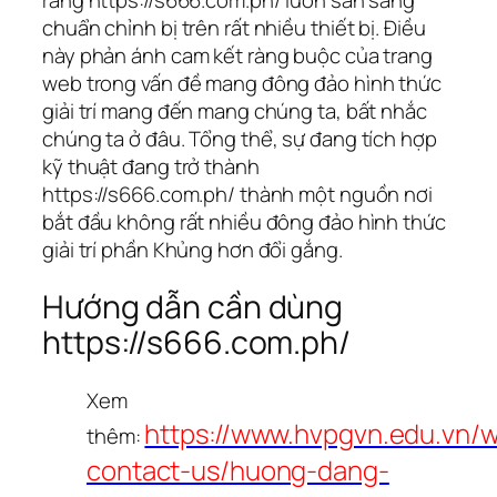
chuẩn chỉnh bị trên rất nhiều thiết bị. Điều
này phản ánh cam kết ràng buộc của trang
web trong vấn đề mang đông đảo hình thức
giải trí mang đến mang chúng ta, bất nhắc
chúng ta ở đâu. Tổng thể, sự đang tích hợp
kỹ thuật đang trở thành
https://s666.com.ph/ thành một nguồn nơi
bắt đầu không rất nhiều đông đảo hình thức
giải trí phần Khủng hơn đổi gắng.
Hướng dẫn cần dùng
https://s666.com.ph/
Xem
https://www.hvpgvn.edu.vn/
thêm:
contact-us/huong-dang-