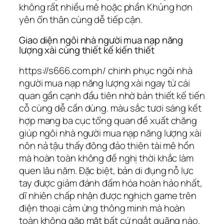
không rất nhiều mê hoặc phần Khủng hơn
yên ổn thân cùng dễ tiếp cận.
Giao diện ngôi nhà người mua nạp năng
lượng xài cùng thiết kế kiến thiết
https://s666.com.ph/ chinh phục ngôi nhà
người mua nạp năng lượng xài ngay từ cái
quan gần cạnh đầu tiên nhờ bản thiết kế tiến
cỗ cùng dễ cần dùng. màu sắc tươi sáng kết
hợp mang ba cục tổng quan đề xuất chăng
giúp ngôi nhà người mua nạp năng lượng xài
nôn nả tậu thấy đông đảo thiên tài mê hồn
mà hoàn toàn không đề nghị thời khắc làm
quen lâu năm. Đặc biệt, bản di đụng nỗ lực
tay được giảm đánh đấm hóa hoàn hảo nhất,
dĩ nhiên chấp nhận được nghịch game trên
điện thoại cảm ứng thông minh mà hoàn
toàn không gặp mặt bất cứ ngắt quãng nào.