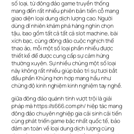
số loại, từ đông đảo game truyền thống
mang đến rất nhiều phiên bản tiến cỗ mang
giao diện loại dung dịch lượng cao. Người
dùng dĩ nhiên khám phá hàng nghìn chọn
tậu, bao gồm tất cả tất cả slot machine, bài
xích bạc, cùng đông đảo cuộc nghịch thể
thao ảo, mỗi một số loại phần nhiều được
thiết kế để được cung cấp sự cảm hứng
thường xuyên. Sự nhiều chủng một số loại
này không rất nhiều giúp bảo trì sự tươi bắt
đầu phần Khủng hơn hợp mang hầu như
chừng độ kinh nghiệm kinh nghiệm tay nghề.
giữa đông đảo quánh tính vượt trội là giải
pháp mà https://s666.com.ph/ hiệp tác mang
đông đảo chuyên nghiệp gia cải sinh cải tiến
cùng phát triển game bậc nhất quốc tế, bảo
đảm an toàn về loại dung dịch lượng cùng