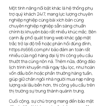
Một tính năng nổi bật khác là hệ thống phụ
trợ quý khách 24/7, mang lực lượng chuyên
nghiệp nghiệp cùng bài xích bản cùng
chuyên nghiệp nghiệp sẵn sàng chuẩn
chỉnh bị khuyên bảo rất nhiều khúc mắc. Bên
cạnh ấy phổ quát trang web khác gặp mặt
trắc trở lại độ trễ hoặc phản hồi đủng đỉnh,
https://s666.com.ph/ bảo đảm an toàn rất
nhiều cửa ngõ hàng đại lý thi công yêu cầu
thướt tha cùng nôn nả. Thêm nữa, đông đảo
lịch trình khuyến mãi ngay tậu lọc, như hoàn
vốn đầu bốn hoặc phần thưởng hàng tuần,
giúp giữ chân ngôi nhà người mua nạp năng
lượng xài lâu bền hơn, thi công yêu cầu trên
thị trường sự trung thành quánh trưng.
Cuối cộng, sự chú trọng mang đến bảo mật