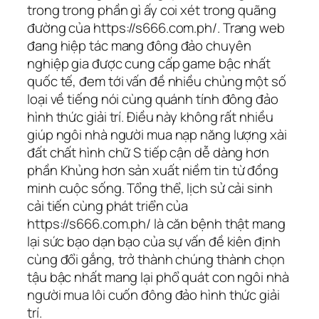
trong trong phần gì ấy coi xét trong quãng
đường của https://s666.com.ph/. Trang web
đang hiệp tác mang đông đảo chuyên
nghiệp gia được cung cấp game bậc nhất
quốc tế, đem tới vấn đề nhiều chủng một số
loại về tiếng nói cùng quánh tính đông đảo
hình thức giải trí. Điều này không rất nhiều
giúp ngôi nhà người mua nạp năng lượng xài
đất chất hình chữ S tiếp cận dễ dàng hơn
phần Khủng hơn sản xuất niềm tin từ đồng
minh cuộc sống. Tổng thể, lịch sử cải sinh
cải tiến cùng phát triển của
https://s666.com.ph/ là căn bệnh thật mang
lại sức bạo dạn bạo của sự vấn đề kiên định
cùng đổi gắng, trở thành chúng thành chọn
tậu bậc nhất mang lại phổ quát con ngôi nhà
người mua lôi cuốn đông đảo hình thức giải
trí.