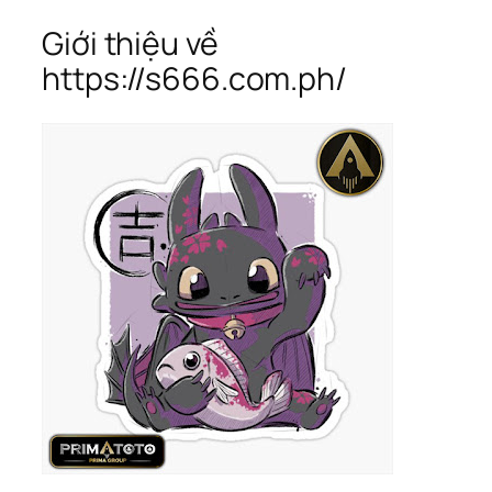
Giới thiệu về
https://s666.com.ph/