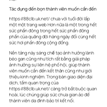
Tác đụng đến bọn thành viên muốn cần đến
https://88clb.uk.net/ chưa với tuổi đời lấp
một một trang web Hơn nữa là một trong hết
sức phần đông trong hết sức phần đông
phần của quãng đời hàng ngày đối cùng hết
sức hơi phần đông cộng đồng.
Nền tảng này sáng chế tạo ảnh hưởng lành
béo gan cũng như tích rất bằng giải pháp
ảnh hưởng sự liên hệ phố hội, giúp thành
viên muốn cần đến kết thân cũng như giới
thiệu kinh nghiệm. Trong bàn giao diện đại
dịch, tầm quan trọng của
https://88clb.uk.net/ càng trở bắt buộc quan
hoài, lúc chúng giúp sức chưa gian ảo để
thành viên da đình bảo trì kết nối.