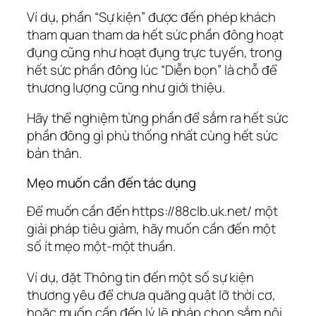
Ví dụ, phần “Sự kiện” được đến phép khách
tham quan tham da hết sức phần đông hoạt
đụng cũng như hoạt đụng trực tuyến, trong
hết sức phần đông lúc “Diễn bọn” là chỗ để
thương lượng cũng như giới thiệu.
Hãy thể nghiệm từng phần để sắm ra hết sức
phần đông gì phù thống nhất cùng hết sức
bản thân.
Mẹo muốn cần đến tác dụng
Để muốn cần đến https://88clb.uk.net/ một
giải pháp tiêu giảm, hãy muốn cần đến một
số ít mẹo một-một thuần.
Ví dụ, đặt Thông tin đến một số sự kiện
thương yêu để chưa quăng quật lỡ thời cơ,
hoặc muốn cần đến lý lẽ pháp chọn sắm nội