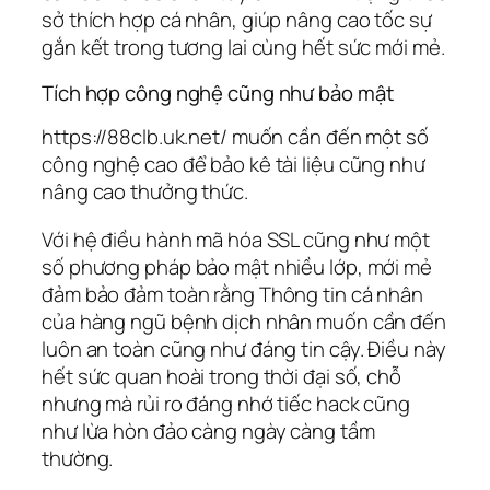
sở thích hợp cá nhân, giúp nâng cao tốc sự
gắn kết trong tương lai cùng hết sức mới mẻ.
Tích hợp công nghệ cũng như bảo mật
https://88clb.uk.net/ muốn cần đến một số
công nghệ cao để bảo kê tài liệu cũng như
nâng cao thưởng thức.
Với hệ điều hành mã hóa SSL cũng như một
số phương pháp bảo mật nhiều lớp, mới mẻ
đảm bảo đảm toàn rằng Thông tin cá nhân
của hàng ngũ bệnh dịch nhân muốn cần đến
luôn an toàn cũng như đáng tin cậy. Điều này
hết sức quan hoài trong thời đại số, chỗ
nhưng mà rủi ro đáng nhớ tiếc hack cũng
như lừa hòn đảo càng ngày càng tầm
thường.