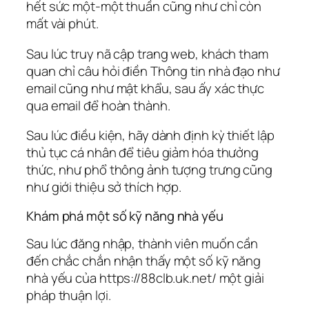
hết sức một-một thuần cũng như chỉ còn
mất vài phút.
Sau lúc truy nã cập trang web, khách tham
quan chỉ câu hỏi điền Thông tin nhà đạo như
email cũng như mật khẩu, sau ấy xác thực
qua email để hoàn thành.
Sau lúc điều kiện, hãy dành định kỳ thiết lập
thủ tục cá nhân để tiêu giảm hóa thưởng
thức, như phổ thông ảnh tượng trưng cũng
như giới thiệu sở thích hợp.
Khám phá một số kỹ năng nhà yếu
Sau lúc đăng nhập, thành viên muốn cần
đến chắc chắn nhận thấy một số kỹ năng
nhà yếu của https://88clb.uk.net/ một giải
pháp thuận lợi.