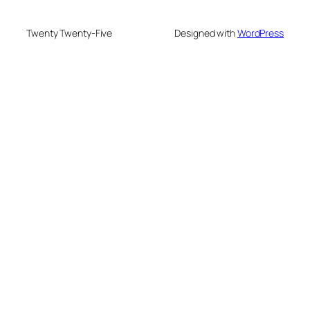
Twenty Twenty-Five
Designed with
WordPress