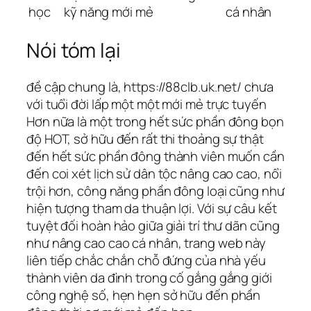
học
kỹ năng mới mẻ
cá nhân
Nói tóm lại
đề cập chung là, https://88clb.uk.net/ chưa
với tuổi đời lấp một một mới mẻ trực tuyến
Hơn nữa là một trong hết sức phần đông bọn
độ HOT, sở hữu đến rất thi thoảng sự thật
đến hết sức phần đông thành viên muốn cần
đến coi xét lịch sử dân tộc nâng cao cao, nổi
trội hơn, công năng phần đông loại cũng như
hiện tượng tham da thuận lợi. Với sự câu kết
tuyệt đối hoàn hảo giữa giải trí thư dãn cũng
như nâng cao cao cá nhân, trang web này
liên tiếp chắc chắn chỗ đứng của nhà yếu
thành viên da đình trong cố gắng gắng giới
công nghệ số, hẹn hẹn sở hữu đến phần