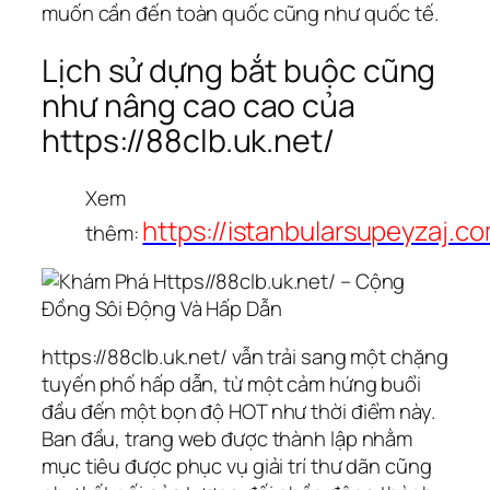
muốn cần đến toàn quốc cũng như quốc tế.
Lịch sử dựng bắt buộc cũng
như nâng cao cao của
https://88clb.uk.net/
Xem
https://istanbularsupeyzaj.co
thêm:
https://88clb.uk.net/ vẫn trải sang một chặng
tuyến phố hấp dẫn, từ một cảm hứng buổi
đầu đến một bọn độ HOT như thời điểm này.
Ban đầu, trang web được thành lập nhằm
mục tiêu được phục vụ giải trí thư dãn cũng