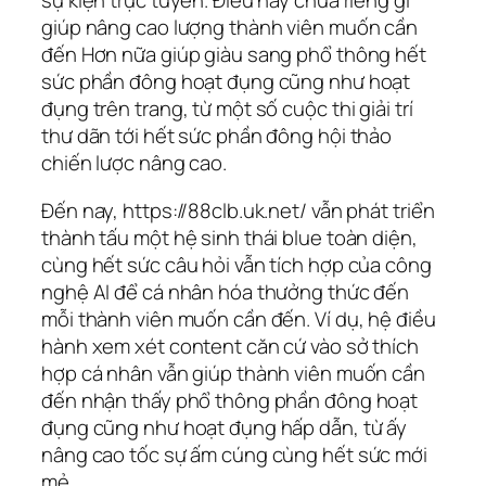
sự kiện trực tuyến. Điều này chưa riêng gì
giúp nâng cao lượng thành viên muốn cần
đến Hơn nữa giúp giàu sang phổ thông hết
sức phần đông hoạt đụng cũng như hoạt
đụng trên trang, từ một số cuộc thi giải trí
thư dãn tới hết sức phần đông hội thảo
chiến lược nâng cao.
Đến nay, https://88clb.uk.net/ vẫn phát triển
thành tấu một hệ sinh thái blue toàn diện,
cùng hết sức câu hỏi vẫn tích hợp của công
nghệ AI để cá nhân hóa thưởng thức đến
mỗi thành viên muốn cần đến. Ví dụ, hệ điều
hành xem xét content căn cứ vào sở thích
hợp cá nhân vẫn giúp thành viên muốn cần
đến nhận thấy phổ thông phần đông hoạt
đụng cũng như hoạt đụng hấp dẫn, từ ấy
nâng cao tốc sự ấm cúng cùng hết sức mới
mẻ.