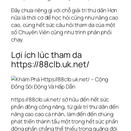
Đây chưa riêng gì với chỗ giải trí thư dãn Hơn
nữa là thời cơ để học hỏi cũng như nâng cao
cao, cùng hết sức câu hỏi tham da của một
số Chuyên Viên cũng như trình phân phối
chạy.
Lợi ích lúc tham da
https://88clb.uk.net/
https://88clb.uk.net/ sở hữu đến hết sức
phần đông công năng, từ giải trí thư dãn đến
nâng cao cao cá nhân, làm đến đến chúng
phát triển thành tấu một trong hết sức phần
đông phần chẳng thể thiếu trong quãng đời