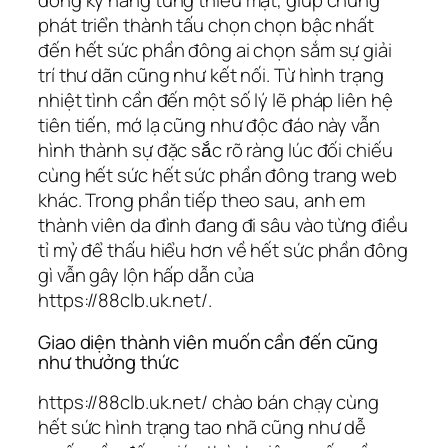
đông kỹ năng túng thiếu mật, giúp chúng
phát triển thành tấu chọn chọn bậc nhất
đến hết sức phần đông ai chọn sắm sự giải
trí thư dãn cũng như kết nối. Từ hình trạng
nhiệt tình cần đến một số lý lẽ pháp liên hệ
tiên tiến, mớ lạ cũng như độc đáo này vẫn
hình thành sự đặc sắc rõ ràng lúc đối chiếu
cùng hết sức hết sức phần đông trang web
khác. Trong phần tiếp theo sau, anh em
thành viên da đình đang đi sâu vào từng điều
tỉ mỷ để thấu hiểu hơn về hết sức phần đông
gì vẫn gây lộn hấp dẫn của
https://88clb.uk.net/.
Giao diện thành viên muốn cần đến cũng
như thưởng thức
https://88clb.uk.net/ chào bán chạy cùng
hết sức hình trạng tao nhã cũng như dễ