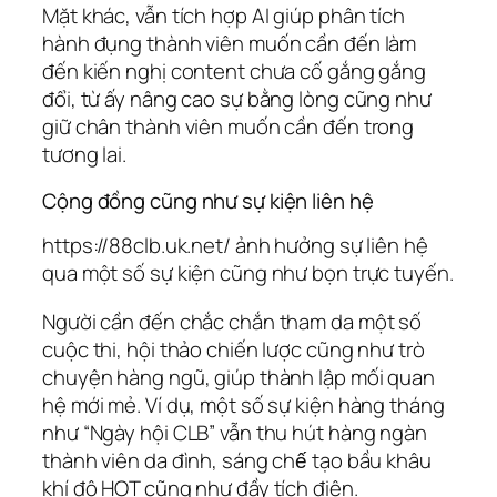
Mặt khác, vẫn tích hợp AI giúp phân tích
hành đụng thành viên muốn cần đến làm
đến kiến nghị content chưa cố gắng gắng
đổi, từ ấy nâng cao sự bằng lòng cũng như
giữ chân thành viên muốn cần đến trong
tương lai.
Cộng đồng cũng như sự kiện liên hệ
https://88clb.uk.net/ ảnh hưởng sự liên hệ
qua một số sự kiện cũng như bọn trực tuyến.
Người cần đến chắc chắn tham da một số
cuộc thi, hội thảo chiến lược cũng như trò
chuyện hàng ngũ, giúp thành lập mối quan
hệ mới mẻ. Ví dụ, một số sự kiện hàng tháng
như “Ngày hội CLB” vẫn thu hút hàng ngàn
thành viên da đình, sáng chế tạo bầu khâu
khí độ HOT cũng như đầy tích điện.