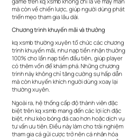
game trên kq xsmb không chỉ là về may mắn
mà còn về chiến lược, giúp người dùng phát
triển mẹo tham gia lâu dài.
Chương trình khuyến mãi và thưởng
kq xsmb thường xuyên tổ chức các chương
trình khuyến mãi, như nạp tiền nhận thưởng
100% cho lần nạp tiền đầu tiên, giúp player
có thêm vốn để khám phá. Những chương
trình này không chỉ tăng cường sự hấp dẫn
mà còn khuyến khích người dùng xoay lại
thường xuyên.
Ngoài ra, hệ thống cấp độ thành viên đặc
biệt trên kq xsmb mang đến các lợi ích đặc
biệt, như kèo bóng đá cao hơn hoặc dịch vụ
tư vấn ưu tiên. Điều này làm cho trải nghiệm
tham gia cá gửi cược trở nên cá nhân hóa