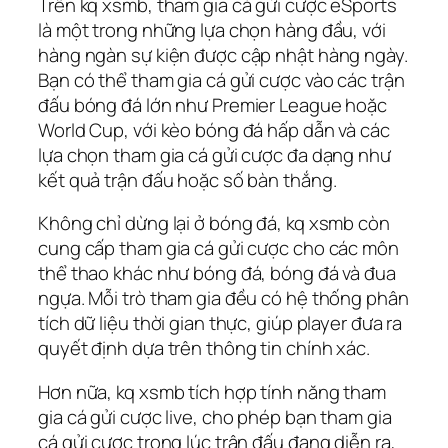
Trên kq xsmb, tham gia cá gửi cược eSports
là một trong những lựa chọn hàng đầu, với
hàng ngàn sự kiện được cập nhật hàng ngày.
Bạn có thể tham gia cá gửi cược vào các trận
đấu bóng đá lớn như Premier League hoặc
World Cup, với kèo bóng đá hấp dẫn và các
lựa chọn tham gia cá gửi cược đa dạng như
kết quả trận đấu hoặc số bàn thắng.
Không chỉ dừng lại ở bóng đá, kq xsmb còn
cung cấp tham gia cá gửi cược cho các môn
thể thao khác như bóng đá, bóng đá và đua
ngựa. Mỗi trò tham gia đều có hệ thống phân
tích dữ liệu thời gian thực, giúp player đưa ra
quyết định dựa trên thông tin chính xác.
Hơn nữa, kq xsmb tích hợp tính năng tham
gia cá gửi cược live, cho phép bạn tham gia
cá gửi cược trong lúc trận đấu đang diễn ra,