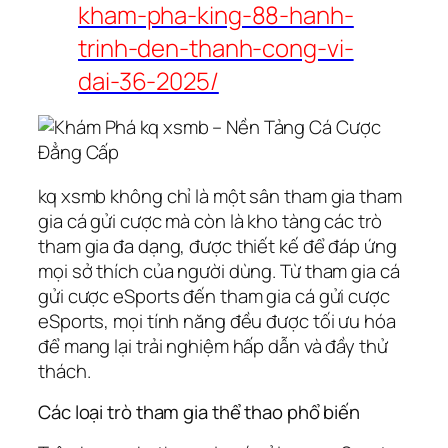
kham-pha-king-88-hanh-
trinh-den-thanh-cong-vi-
dai-36-2025/
kq xsmb không chỉ là một sân tham gia tham
gia cá gửi cược mà còn là kho tàng các trò
tham gia đa dạng, được thiết kế để đáp ứng
mọi sở thích của người dùng. Từ tham gia cá
gửi cược eSports đến tham gia cá gửi cược
eSports, mọi tính năng đều được tối ưu hóa
để mang lại trải nghiệm hấp dẫn và đầy thử
thách.
Các loại trò tham gia thể thao phổ biến