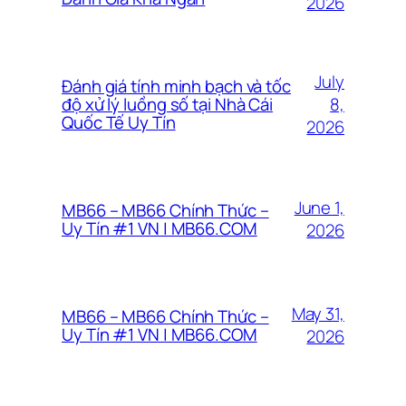
2026
July
Đánh giá tính minh bạch và tốc
8,
độ xử lý luồng số tại Nhà Cái
Quốc Tế Uy Tín
2026
June 1,
MB66 – MB66 Chính Thức –
Uy Tín #1 VN | MB66.COM
2026
May 31,
MB66 – MB66 Chính Thức –
Uy Tín #1 VN | MB66.COM
2026