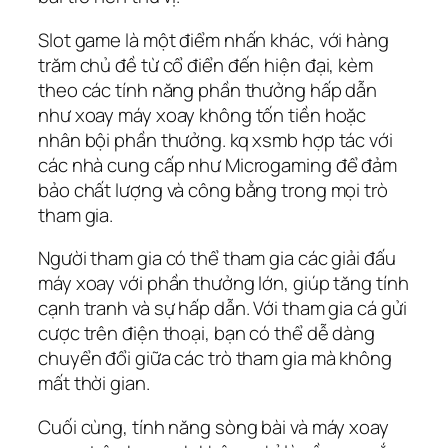
Slot game là một điểm nhấn khác, với hàng
trăm chủ đề từ cổ điển đến hiện đại, kèm
theo các tính năng phần thưởng hấp dẫn
như xoay máy xoay không tốn tiền hoặc
nhân bội phần thưởng. kq xsmb hợp tác với
các nhà cung cấp như Microgaming để đảm
bảo chất lượng và công bằng trong mọi trò
tham gia.
Người tham gia có thể tham gia các giải đấu
máy xoay với phần thưởng lớn, giúp tăng tính
cạnh tranh và sự hấp dẫn. Với tham gia cá gửi
cược trên điện thoại, bạn có thể dễ dàng
chuyển đổi giữa các trò tham gia mà không
mất thời gian.
Cuối cùng, tính năng sòng bài và máy xoay