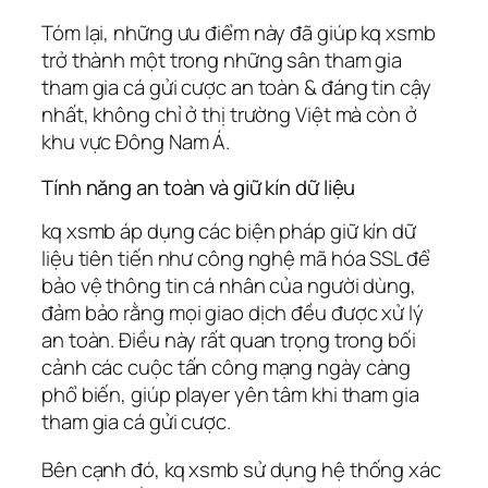
Tóm lại, những ưu điểm này đã giúp kq xsmb
trở thành một trong những sân tham gia
tham gia cá gửi cược an toàn & đáng tin cậy
nhất, không chỉ ở thị trường Việt mà còn ở
khu vực Đông Nam Á.
Tính năng an toàn và giữ kín dữ liệu
kq xsmb áp dụng các biện pháp giữ kín dữ
liệu tiên tiến như công nghệ mã hóa SSL để
bảo vệ thông tin cá nhân của người dùng,
đảm bảo rằng mọi giao dịch đều được xử lý
an toàn. Điều này rất quan trọng trong bối
cảnh các cuộc tấn công mạng ngày càng
phổ biến, giúp player yên tâm khi tham gia
tham gia cá gửi cược.
Bên cạnh đó, kq xsmb sử dụng hệ thống xác