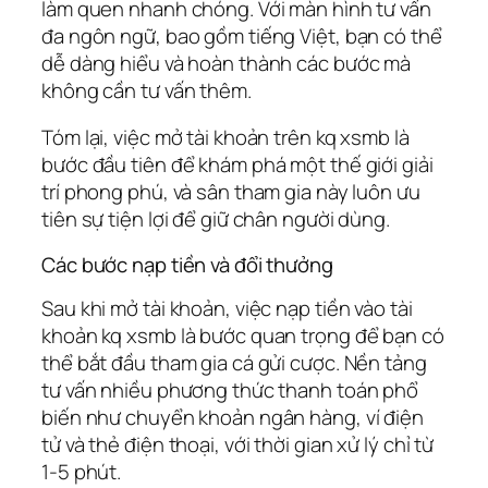
làm quen nhanh chóng. Với màn hình tư vấn
đa ngôn ngữ, bao gồm tiếng Việt, bạn có thể
dễ dàng hiểu và hoàn thành các bước mà
không cần tư vấn thêm.
Tóm lại, việc mở tài khoản trên kq xsmb là
bước đầu tiên để khám phá một thế giới giải
trí phong phú, và sân tham gia này luôn ưu
tiên sự tiện lợi để giữ chân người dùng.
Các bước nạp tiền và đổi thưởng
Sau khi mở tài khoản, việc nạp tiền vào tài
khoản kq xsmb là bước quan trọng để bạn có
thể bắt đầu tham gia cá gửi cược. Nền tảng
tư vấn nhiều phương thức thanh toán phổ
biến như chuyển khoản ngân hàng, ví điện
tử và thẻ điện thoại, với thời gian xử lý chỉ từ
1-5 phút.