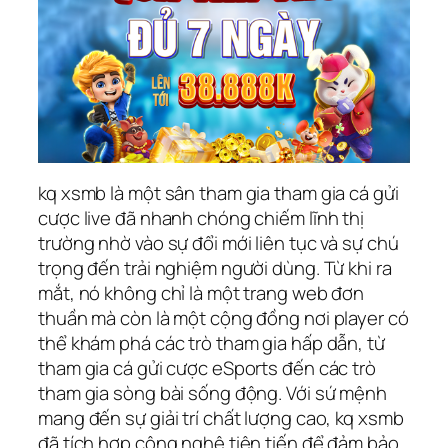
kq xsmb là một sân tham gia tham gia cá gửi
cược live đã nhanh chóng chiếm lĩnh thị
trường nhờ vào sự đổi mới liên tục và sự chú
trọng đến trải nghiệm người dùng. Từ khi ra
mắt, nó không chỉ là một trang web đơn
thuần mà còn là một cộng đồng nơi player có
thể khám phá các trò tham gia hấp dẫn, từ
tham gia cá gửi cược eSports đến các trò
tham gia sòng bài sống động. Với sứ mệnh
mang đến sự giải trí chất lượng cao, kq xsmb
đã tích hợp công nghệ tiên tiến để đảm bảo