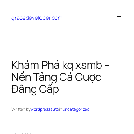
Skip
to
gracedeveloper.com
content
Khám Phá kq xsmb –
Nền Tảng Cá Cược
Đẳng Cấp
Written by
wordpressauto
in
Uncategorized