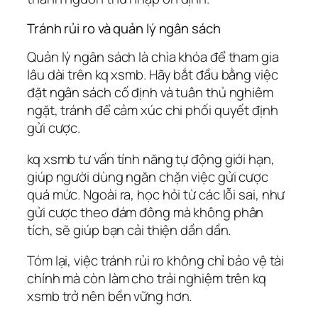
Tránh rủi ro và quản lý ngân sách
Quản lý ngân sách là chìa khóa để tham gia
lâu dài trên kq xsmb. Hãy bắt đầu bằng việc
đặt ngân sách cố định và tuân thủ nghiêm
ngặt, tránh để cảm xúc chi phối quyết định
gửi cược.
kq xsmb tư vấn tính năng tự động giới hạn,
giúp người dùng ngăn chặn việc gửi cược
quá mức. Ngoài ra, học hỏi từ các lỗi sai, như
gửi cược theo đám đông mà không phân
tích, sẽ giúp bạn cải thiện dần dần.
Tóm lại, việc tránh rủi ro không chỉ bảo vệ tài
chính mà còn làm cho trải nghiệm trên kq
xsmb trở nên bền vững hơn.