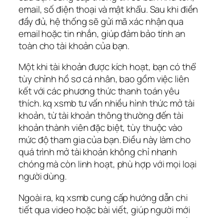
email, số điện thoại và mật khẩu. Sau khi điền
đầy đủ, hệ thống sẽ gửi mã xác nhận qua
email hoặc tin nhắn, giúp đảm bảo tính an
toàn cho tài khoản của bạn.
Một khi tài khoản được kích hoạt, bạn có thể
tùy chỉnh hồ sơ cá nhân, bao gồm việc liên
kết với các phương thức thanh toán yêu
thích. kq xsmb tư vấn nhiều hình thức mở tài
khoản, từ tài khoản thông thường đến tài
khoản thành viên đặc biệt, tùy thuộc vào
mức độ tham gia của bạn. Điều này làm cho
quá trình mở tài khoản không chỉ nhanh
chóng mà còn linh hoạt, phù hợp với mọi loại
người dùng.
Ngoài ra, kq xsmb cung cấp hướng dẫn chi
tiết qua video hoặc bài viết, giúp người mới