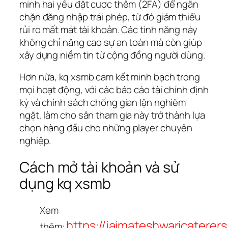
minh hai yếu đặt cược thêm (2FA) để ngăn
chặn đăng nhập trái phép, từ đó giảm thiểu
rủi ro mất mát tài khoản. Các tính năng này
không chỉ nâng cao sự an toàn mà còn giúp
xây dựng niềm tin từ cộng đồng người dùng.
Hơn nữa, kq xsmb cam kết minh bạch trong
mọi hoạt động, với các báo cáo tài chính định
kỳ và chính sách chống gian lận nghiêm
ngặt, làm cho sân tham gia này trở thành lựa
chọn hàng đầu cho những player chuyên
nghiệp.
Cách mở tài khoản và sử
dụng kq xsmb
Xem
https://jaimateshwaricaterer
thêm: