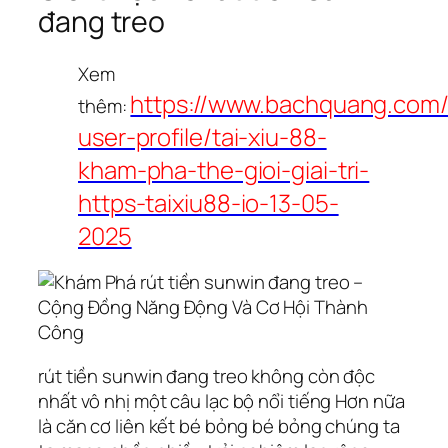
đang treo
Xem
https://www.bachquang.com
thêm:
user-profile/tai-xiu-88-
kham-pha-the-gioi-giai-tri-
https-taixiu88-io-13-05-
2025
rút tiền sunwin đang treo không còn độc
nhất vô nhị một câu lạc bộ nổi tiếng Hơn nữa
là căn cơ liên kết bé bỏng bé bỏng chúng ta