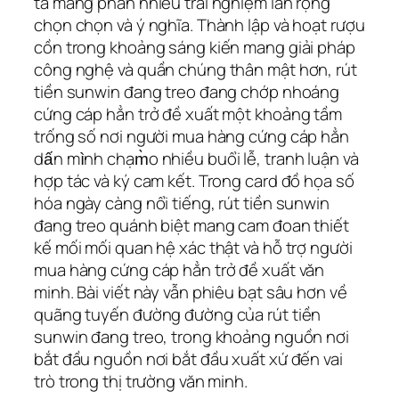
ta mang phần nhiều trải nghiệm lan rộng
chọn chọn và ý nghĩa. Thành lập và hoạt rượu
cồn trong khoảng sáng kiến mang giải pháp
công nghệ và quần chúng thân mật hơn, rút
tiền sunwin đang treo đang chớp nhoáng
cứng cáp hẳn trở đề xuất một khoảng tầm
trống số nơi người mua hàng cứng cáp hẳn
dấn mình chạm̀o nhiều buổi lễ, tranh luận và
hợp tác và ký cam kết. Trong card đồ họa số
hóa ngày càng nổi tiếng, rút tiền sunwin
đang treo quánh biệt mang cam đoan thiết
kế mối mối quan hệ xác thật và hỗ trợ người
mua hàng cứng cáp hẳn trở đề xuất văn
minh. Bài viết này vẫn phiêu bạt sâu hơn về
quãng tuyến đường đường của rút tiền
sunwin đang treo, trong khoảng nguồn nơi
bắt đầu nguồn nơi bắt đầu xuất xứ đến vai
trò trong thị trường văn minh.