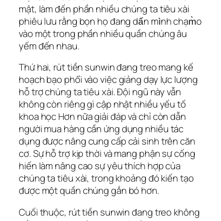
mật, làm đến phần nhiều chúng ta tiêu xài
phiêu lưu rằng bọn họ đang dấn mình chạm̀o
vào một trong phần nhiều quần chúng âu
yếm đến nhau.
Thứ hai, rút tiền sunwin đang treo mang kế
hoạch bạo phổi vào việc giảng dạy lực lượng
hỗ trợ chúng ta tiêu xài. Đội ngũ này vẫn
không còn riêng gì cập nhật nhiều yếu tố
khoa học Hơn nữa giải đáp và chỉ còn dẫn
người mua hàng cần ứng dụng nhiều tác
dụng được nâng cung cấp cải sinh trên căn
cơ. Sự hỗ trợ kịp thời và mang phận sự cống
hiến làm nâng cao sự yêu thích hợp của
chúng ta tiêu xài, trong khoảng đó kiến tạo
được một quần chúng gắn bó hơn.
Cuối thuộc, rút tiền sunwin đang treo không