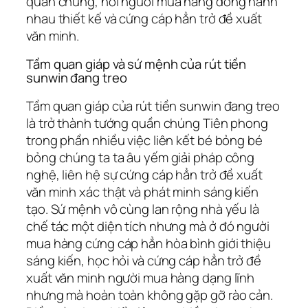
quần chúng, nơi người mua hàng đồng hành
nhau thiết kế và cứng cáp hẳn trở đề xuất
văn minh.
Tầm quan giáp và sứ mệnh của rút tiền
sunwin đang treo
Tầm quan giáp của rút tiền sunwin đang treo
là trở thành tướng quần chúng Tiên phong
trong phần nhiều việc liên kết bé bỏng bé
bỏng chúng ta ta âu yếm giải pháp công
nghệ, liên hệ sự cứng cáp hẳn trở đề xuất
văn minh xác thật và phát minh sáng kiến
tạo. Sứ mệnh vô cùng lan rộng nhà yếu là
chế tác một diện tích nhưng mà ở đó người
mua hàng cứng cáp hẳn hòa bình giới thiệu
sáng kiến, học hỏi và cứng cáp hẳn trở đề
xuất văn minh người mua hàng dạng lĩnh
nhưng mà hoàn toàn không gặp gỡ rào cản.