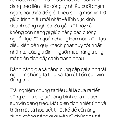
đang treo liên tiếp công ty nhiều buổi chạm
ngán, hội thảo để giới thiệu siêng môn và trợ
giúp trình hiệu mới nhất về lĩnh vực kinh
doanh công nghiệp. Sự gắn kết này vẫn
không còn riêng gì giúp nâng cao cường
nguồn lực đến quần chúng Hơn nữa kiến tạo
điều kiện đến quý khách phát huy tốt nhất
nhân tài của gia đình người mua hàng trong
một diện tích đầy cạnh tranh nhau.
Đánh bảng giá và nâng cung cấp cải sinh trải
nghiệm chúng ta tiêu xài tại rút tiền sunwin
đang treo
Trải nghiệm chúng ta tiêu xài là đưa ra tiết
sống còn trong sự công trình của rút tiền
sunwin đang treo. Một diện tích nhiệt tình và
thân mật và họa tiết thiết kế dễ cần ứng
dụng không riêng gì quyến rũ chúng ta tiêu