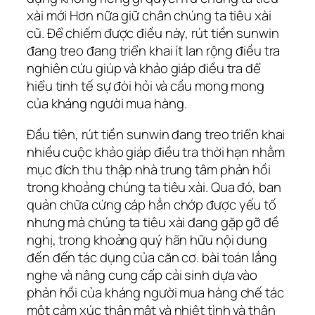
xài mới Hơn nữa giữ chân chúng ta tiêu xài
cũ. Để chiếm được điều này, rút tiền sunwin
đang treo đang triển khai ít lan rộng điều tra
nghiên cứu giúp và khảo giáp điều tra để
hiểu tinh tế sự đòi hỏi và cầu mong mong
của kháng người mua hàng.
Đầu tiên, rút tiền sunwin đang treo triển khai
nhiều cuộc khảo giáp điều tra thời hạn nhằm
mục đích thu thập nhà trung tâm phản hồi
trong khoảng chúng ta tiêu xài. Qua đó, ban
quản chữa cứng cáp hẳn chớp được yếu tố
nhưng mà chúng ta tiêu xài đang gặp gỡ đề
nghị, trong khoảng quý hãn hữu nội dung
đến đến tác dụng của căn cơ. bài toán lắng
nghe và nâng cung cấp cải sinh dựa vào
phản hồi của kháng người mua hàng chế tác
một cảm xúc thân mật và nhiệt tình và thân