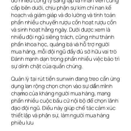
đó nhiều công ty sáng lập và nhân viên cung
cấp bên dưới, chịu phận sự kim chỉ nan kế
hoạch và giám giáp và đo lường và tính toán
phần nhiều chuyển rượu cồn hoạt rượu cồn
và sinh hoạt hằng ngày. Dưới được xem là
nhiều đội ngũ siêng trách, cũng như thành
phần khoa học, quảng bá và hỗ trợ người
mua hàng, mỗi đội ngũ đầy đủ sở hữu vai trò
Đánh mạnh dạn trong phần nhiều việc bảo trì
sự dính chặt của quần chúng.
Quản lý tại rút tiền sunwin đang treo cần ứng
dụng lan rộng chọn chọn vào sự dấn mình
chạm̀o của kháng người mua hàng, mang
phần nhiều cuộc bầu cử nội bộ để chọn lãnh
đạo đội ngũ. Điều này giúp chế tác cảm xúc
thiết lập và phận sự, làm người mua hàng
phiêu lưu