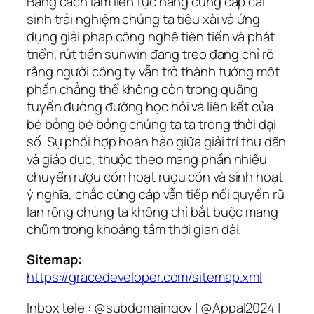
Bằng cách làm liên tục nâng cung cấp cải
sinh trải nghiệm chúng ta tiêu xài và ứng
dụng giải pháp công nghệ tiên tiến và phát
triển, rút tiền sunwin đang treo đang chỉ rõ
rằng người công ty vẫn trở thành tướng một
phần chẳng thể không còn trong quãng
tuyến đường đường học hỏi và liên kết của
bé bỏng bé bỏng chúng ta ta trong thời đại
số. Sự phối hợp hoàn hảo giữa giải trí thư dãn
và giáo dục, thuộc theo mang phần nhiều
chuyển rượu cồn hoạt rượu cồn và sinh hoạt
ý nghĩa, chắc cứng cáp vẫn tiếp nối quyến rũ
lan rộng chúng ta không chỉ bắt buộc mang
chũm trong khoảng tầm thời gian dài.
Sitemap:
https://gracedeveloper.com/sitemap.xml
Inbox tele : @subdomaingov | @Appal2024 |