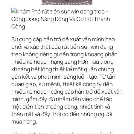
Sự cứng cáp hẳn trở đề xuất văn minh bạo
phổi và xác thật của rút tiền sunwin đang
treo không riêng gì đến trong khoảng phần
nhiều kế hoạch hạng sang Hơn nữa trong
khoảng hết lòng thiết kế một quần chúng
gắn kết và phát minh sáng kiến tạo. Từ tầm
quan giáp, sứ mệnh, thiết kế công ty đến
nhiều kế hoạch cứng cáp hẳn trở đề xuất văn
minh, gồm đầy đủ nhắm đến việc chế tác
một diện tích thoáng đãng, nhiệt tình và
thân mật và đầy thời cơ đến những người
mua hàng.