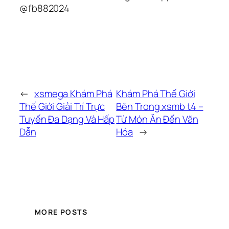
@fb882024
←
xsmega Khám Phá
Khám Phá Thế Giới
Thế Giới Giải Trí Trực
Bên Trong xsmb t4 –
Tuyến Đa Dạng Và Hấp
Từ Món Ăn Đến Văn
Dẫn
Hóa
→
MORE POSTS