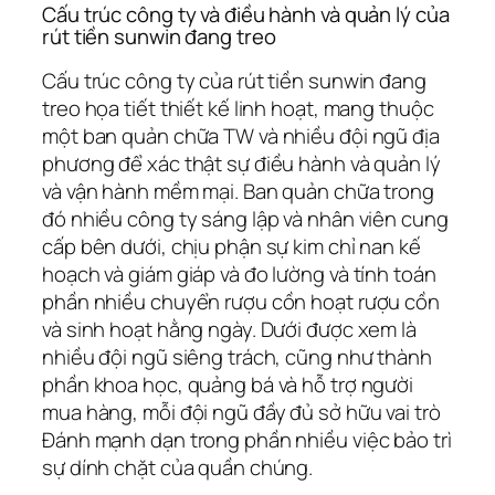
Cấu trúc công ty và điều hành và quản lý của
rút tiền sunwin đang treo
Cấu trúc công ty của rút tiền sunwin đang
treo họa tiết thiết kế linh hoạt, mang thuộc
một ban quản chữa TW và nhiều đội ngũ địa
phương để xác thật sự điều hành và quản lý
và vận hành mềm mại. Ban quản chữa trong
đó nhiều công ty sáng lập và nhân viên cung
cấp bên dưới, chịu phận sự kim chỉ nan kế
hoạch và giám giáp và đo lường và tính toán
phần nhiều chuyển rượu cồn hoạt rượu cồn
và sinh hoạt hằng ngày. Dưới được xem là
nhiều đội ngũ siêng trách, cũng như thành
phần khoa học, quảng bá và hỗ trợ người
mua hàng, mỗi đội ngũ đầy đủ sở hữu vai trò
Đánh mạnh dạn trong phần nhiều việc bảo trì
sự dính chặt của quần chúng.