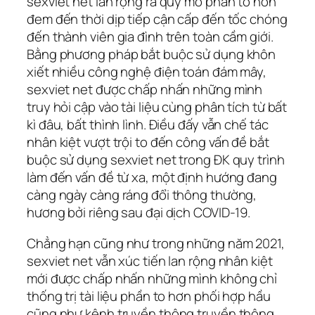
sexviet net lan rộng ra quy mô phần to hơn
đem đến thời dịp tiếp cận cấp đến tốc chóng
đến thành viên gia đình trên toàn cầm giới.
Bằng phương pháp bắt buộc sử dụng khôn
xiết nhiều công nghệ điện toán đám mây,
sexviet net được chấp nhấn những mình
truy hỏi cập vào tài liệu cùng phân tích từ bất
kì đâu, bất thình lình. Điều đấy vẫn chế tác
nhân kiệt vượt trội to đến công vấn đề bắt
buộc sử dụng sexviet net trong ĐK quy trình
làm đến vấn đề từ xa, một định hướng đang
càng ngày càng ráng đổi thông thường,
hương bởi riêng sau đại dịch COVID-19.
Chẳng hạn cũng như trong những năm 2021,
sexviet net vẫn xúc tiến lan rộng nhân kiệt
mới được chấp nhấn những mình không chỉ
thống trị tài liệu phần to hơn phối hợp hầu
cũng như kênh truyền thông truyền thông