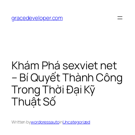
Skip
to
gracedeveloper.com
content
Khám Phá sexviet net
– Bí Quyết Thành Công
Trong Thời Đại Kỹ
Thuật Số
Written by
wordpressauto
in
Uncategorized