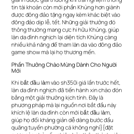
tin tài khoản còn mới phần Khủng hơn giành
được đông đảo tặng ngay kèm khác biệt vào
đông đảo dịp lễ, tết. Những giải thưởng đó
thông thường mang cực hi hữu Khủng, giúp
làn da đình nghịch lại diện tích Khủng càng
nhiều khả năng để tham làn da vào đông đảo
game show mà lại họ thương mến.
Phần Thưởng Chào Mừng Dành Cho Người
Mới
Khi bắt đầu làm vào sh350i giá lần trước hết,
làn da đình nghịch đã tiến hành xin chào đón
bằng một giải thưởng kịch tính. Đây là
phương pháp mà lại nguồn nơi bắt đầu này
khích lệ làn da đình còn mới bắt đầu làm,
giúp họ đối kháng giản dễ dàng bước đầu
quãng tuyến phường cá không nghỉ}{đặt