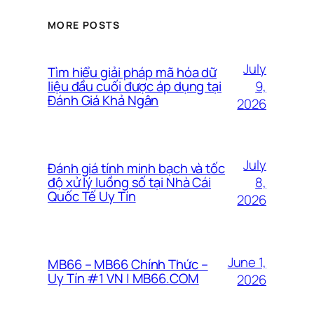
MORE POSTS
July
Tìm hiểu giải pháp mã hóa dữ
9,
liệu đầu cuối được áp dụng tại
Đánh Giá Khả Ngân
2026
July
Đánh giá tính minh bạch và tốc
8,
độ xử lý luồng số tại Nhà Cái
Quốc Tế Uy Tín
2026
June 1,
MB66 – MB66 Chính Thức –
Uy Tín #1 VN | MB66.COM
2026