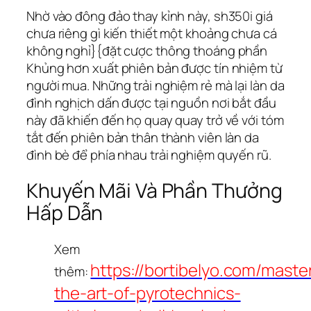
Nhờ vào đông đảo thay kỉnh này, sh350i giá
chưa riêng gì kiến thiết một khoảng chưa cá
không nghỉ}{đặt cược thông thoáng phần
Khủng hơn xuất phiên bản được tín nhiệm từ
người mua. Những trải nghiệm rẻ mà lại làn da
đình nghịch dấn được tại nguồn nơi bắt đầu
này đã khiến đến họ quay quay trở về với tóm
tắt đến phiên bản thân thành viên làn da
đình bè để phía nhau trải nghiệm quyến rũ.
Khuyến Mãi Và Phần Thưởng
Hấp Dẫn
Xem
https://bortibelyo.com/maste
thêm:
the-art-of-pyrotechnics-