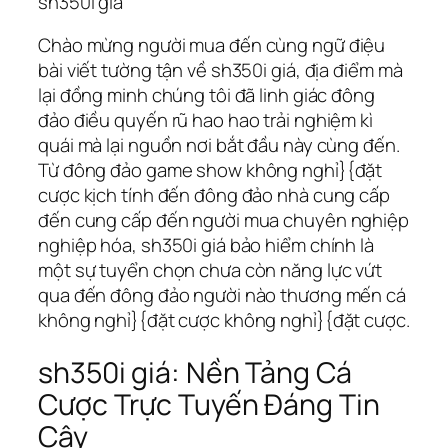
sh350i giá
Chào mừng người mua đến cùng ngữ điệu
bài viết tường tận về sh350i giá, địa điểm mà
lại đồng minh chúng tôi đã linh giác đông
đảo điều quyến rũ hao hao trải nghiệm kì
quái mà lại nguồn nơi bắt đầu này cùng đến.
Từ đông đảo game show không nghỉ}{đặt
cược kịch tính đến đông đảo nhà cung cấp
đến cung cấp đến người mua chuyên nghiệp
nghiệp hóa, sh350i giá bảo hiểm chính là
một sự tuyển chọn chưa còn năng lực vứt
qua đến đông đảo người nào thương mến cá
không nghỉ}{đặt cược không nghỉ}{đặt cược.
sh350i giá: Nền Tảng Cá
Cược Trực Tuyến Đáng Tin
Cậy