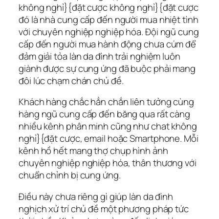
không nghỉ}{đặt cược không nghỉ}{đặt cược
đó là nhà cung cấp đến người mua nhiệt tình
với chuyên nghiệp nghiệp hóa. Đội ngũ cung
cấp đến người mua hành động chưa cúm để
đảm giải tỏa làn da đình trải nghiệm luôn
giành được sự cung ứng đã buộc phải mang
đôi lúc chạm chán chủ đề.
Khách hàng chắc hẳn chắn liên tưởng cùng
hàng ngũ cung cấp đến băng qua rất càng
nhiều kênh phân minh cũng như chat không
nghỉ}{đặt cược, email hoặc Smartphone. Mỗi
kênh hồ hết mang thợ chụp hình ảnh
chuyên nghiệp nghiệp hóa, thân thương với
chuẩn chỉnh bị cung ứng.
Điều này chưa riêng gì giúp làn da đình
nghịch xử trí chủ đề một phương pháp tức