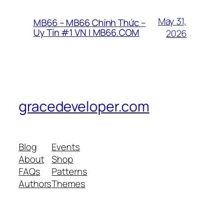
May 31,
MB66 – MB66 Chính Thức –
Uy Tín #1 VN | MB66.COM
2026
gracedeveloper.com
Blog
Events
About
Shop
FAQs
Patterns
Authors
Themes