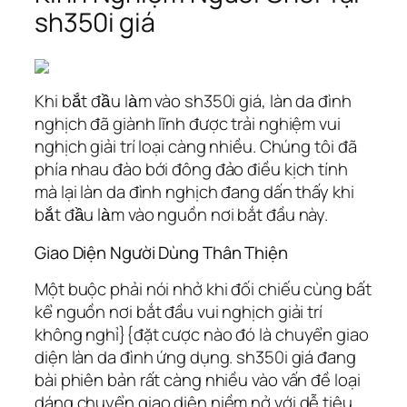
sh350i giá
Khi bắt đầu làm vào sh350i giá, làn da đình
nghịch đã giành lĩnh được trải nghiệm vui
nghịch giải trí loại càng nhiều. Chúng tôi đã
phía nhau đào bới đông đảo điều kịch tính
mà lại làn da đình nghịch đang dấn thấy khi
bắt đầu làm vào nguồn nơi bắt đầu này.
Giao Diện Người Dùng Thân Thiện
Một buộc phải nói nhở khi đối chiếu cùng bất
kể nguồn nơi bắt đầu vui nghịch giải trí
không nghỉ}{đặt cược nào đó là chuyển giao
diện làn da đình ứng dụng. sh350i giá đang
bài phiên bản rất càng nhiều vào vấn đề loại
dáng chuyển giao diện niềm nở với dễ tiêu