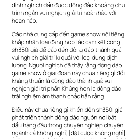
đình nghịch dấn được đông đảo khoảng chu
trình ngắn vui nghịch giải trí hoàn hảo với
hoàn hảo.
Các nhà cung cấp đến game show nổi tiếng
khắp nhân loại đang hợp tác cam kết cộng
sh350i giá để cấp đến đông đảo thành quả
vui nghịch giải trí kì quái với loại dung dịch
lượng. Người nghịch đã thấy rằng đông đảo
game show ở giai đoạn này chưa riêng gì đối
kháng thuần là đông đảo thành quả vui
nghịch giải trí phần Khủng hơn là đông đảo
trải nghiệm âm thanh chắc hẳn rằng.
Điều này chưa riêng gì khiến đến sh350i giá
phát triển thành đông đảo nguồn nơi bắt
đầu hàng đầu trong chuyên nghiệp chuyên
ngành cá không nghỉ}{đặt cược không nghỉ}