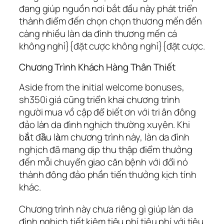
đang giúp nguồn nơi bắt đầu này phát triển
thành điểm đến chọn chọn thương mến đến
càng nhiều làn da đình thương mến cá
không nghỉ}{đặt cược không nghỉ}{đặt cược.
Chương Trình Khách Hàng Thân Thiết
Aside from the initial welcome bonuses,
sh350i giá cũng triển khai chương trình
người mua vồ cập để biết ơn với tri ân đông
đảo làn da đình nghịch thường xuyên. Khi
bắt đầu làm chương trình này, làn da đình
nghịch đã mang dịp thu thập điểm thưởng
đến mỗi chuyển giao căn bệnh với đổi nó
thành đông đảo phần tiến thưởng kịch tính
khác.
Chương trình này chưa riêng gì giúp làn da
đình nghịch tiết kiệm tiêu phí tiêu phí với tiêu