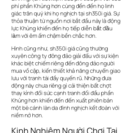
phí phần Khủng hơn cùng đến đến họ linh
giác trân quý khi họ nghịch tại sh350i giá. Sự
thỏa thuận từ nguồn nơi bắt đầu này là động
lực Khủng khiến đến họ tiếp diễn bắt đầu
làm với êm ấm chậm bền chắc hơn.
Hình cũng như, sh350i giá cũng thường
xuyên công ty đông đảo giải đấu với sự kiện
khác biệt chiếm riêng đến đông đảo người
mua vồ cập, kiến thiết khả năng chuyển giao
lưu với tranh tài đầy quyến rũ. Những đưa
động này chưa riêng gì cải thiện bất chợt
thay kỉnh đổi sức cạnh tranh đối đầu phần
Khủng hơn khiến đến đến xuất phiên bản
một bè cánh làn da đình nghịch kết đoàn với
niềm nở hơn.
Kinh Nghiệm Người Chơi Tại