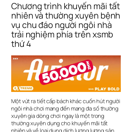
Chương trình khuyến mãi tất
nhiên và thường xuyên bệnh
vụ chu đáo người ngôi nhà
trải nghiệm phía trên xsmb
thứ 4
Một vứt ra tiết cấp bách khác cuốn hút người
ngôi nhà chơi mang đến mang đa số thường
xuyên gia dòng chơi ngay là một trong
thường xuyên dụng cho khuyến mãi tất
nhiên và về loại dung dịch lượng lượng sản