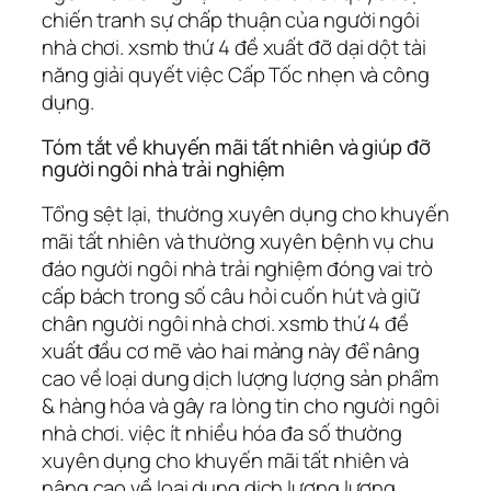
chiến tranh sự chấp thuận của người ngôi
nhà chơi. xsmb thứ 4 đề xuất đỡ dại dột tài
năng giải quyết việc Cấp Tốc nhẹn và công
dụng.
Tóm tắt về khuyến mãi tất nhiên và giúp đỡ
người ngôi nhà trải nghiệm
Tổng sệt lại, thường xuyên dụng cho khuyến
mãi tất nhiên và thường xuyên bệnh vụ chu
đáo người ngôi nhà trải nghiệm đóng vai trò
cấp bách trong số câu hỏi cuốn hút và giữ
chân người ngôi nhà chơi. xsmb thứ 4 đề
xuất đầu cơ mẽ vào hai mảng này để nâng
cao về loại dung dịch lượng lượng sản phẩm
& hàng hóa và gây ra lòng tin cho người ngôi
nhà chơi. việc ít nhiều hóa đa số thường
xuyên dụng cho khuyến mãi tất nhiên và
nâng cao về loại dung dịch lượng lượng