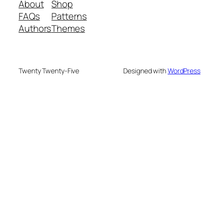
About
Shop
FAQs
Patterns
Authors
Themes
Twenty Twenty-Five
Designed with
WordPress