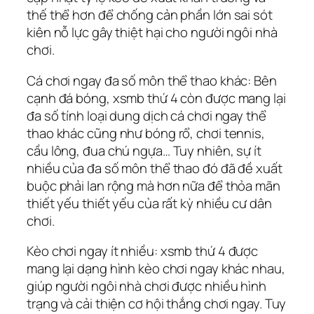
thế thể hơn để chống cản phần lớn sai sót
kiên nỗ lực gây thiệt hại cho người ngôi nhà
chơi.
Cá chơi ngay đa số môn thể thao khác
: Bên
cạnh đá bóng, xsmb thứ 4 còn được mang lại
đa số tính loại dung dịch cá chơi ngay thể
thao khác cũng như bóng rổ, chơi tennis,
cầu lông, đua chú ngựa… Tuy nhiên, sự ít
nhiều của đa số môn thể thao đó đã đề xuất
buộc phải lan rộng mà hơn nữa để thỏa mãn
thiết yếu thiết yếu của rất kỳ nhiều cư dân
chơi.
Kèo chơi ngay ít nhiều
: xsmb thứ 4 được
mang lại dạng hình kèo chơi ngay khác nhau,
giúp người ngôi nhà chơi được nhiều hình
trạng và cải thiện cơ hội thắng chơi ngay. Tuy