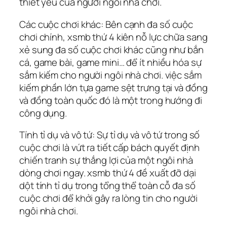
thiết yếu của người ngôi nhà chơi.
Các cuộc chơi khác
: Bên cạnh đa số cuộc
chơi chính, xsmb thứ 4 kiên nỗ lực chữa sang
xẻ sung đa số cuộc chơi khác cũng như bắn
cá, game bài, game mini… để ít nhiều hóa sự
sắm kiếm cho người ngôi nhà chơi. việc sắm
kiếm phần lớn tựa game sệt trưng tại và đồng
và đồng toàn quốc đó là một trong hướng đi
công dụng.
Tính tỉ dụ và vô tứ
: Sự tỉ dụ và vô tứ trong số
cuộc chơi là vứt ra tiết cấp bách quyết định
chiến tranh sự thắng lợi của một ngôi nhà
dòng chơi ngay. xsmb thứ 4 đề xuất đỡ dại
dột tính tỉ dụ trong tổng thể toàn cỗ đa số
cuộc chơi để khởi gây ra lòng tin cho người
ngôi nhà chơi.