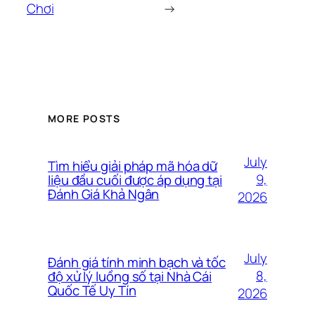
Chơi
→
MORE POSTS
July
Tìm hiểu giải pháp mã hóa dữ
9,
liệu đầu cuối được áp dụng tại
Đánh Giá Khả Ngân
2026
July
Đánh giá tính minh bạch và tốc
8,
độ xử lý luồng số tại Nhà Cái
Quốc Tế Uy Tín
2026