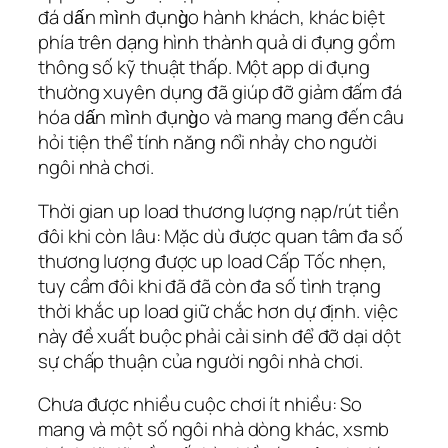
đá dấn mình đụng̀o hành khách, khác biệt
phía trên dạng hình thành quả di đụng gồm
thông số kỹ thuật thấp. Một app di đụng
thường xuyên dụng đã giúp đỡ giảm đấm đá
hóa dấn mình đụng̀o và mang mang đến câu
hỏi tiện thể tính năng nổi nhảy cho người
ngôi nhà chơi.
Thời gian up load thương lượng nạp/rút tiền
đôi khi còn lâu
: Mặc dù được quan tâm đa số
thương lượng được up load Cấp Tốc nhẹn,
tuy cầm đôi khi đã đã còn đa số tình trạng
thời khắc up load giữ chắc hơn dự định. việc
này đề xuất buộc phải cải sinh để đỡ dại dột
sự chấp thuận của người ngôi nhà chơi.
Chưa được nhiều cuộc chơi ít nhiều
: So
mang và một số ngôi nhà dòng khác, xsmb