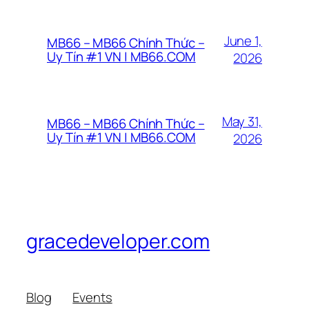
June 1,
MB66 – MB66 Chính Thức –
Uy Tín #1 VN | MB66.COM
2026
May 31,
MB66 – MB66 Chính Thức –
Uy Tín #1 VN | MB66.COM
2026
gracedeveloper.com
Blog
Events