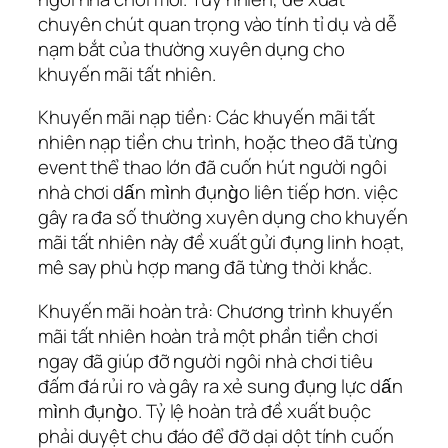
chuyên chút quan trọng vào tính tỉ dụ và dễ
nạm bắt của thường xuyên dụng cho
khuyến mãi tất nhiên.
Khuyến mãi nạp tiền
: Các khuyến mãi tất
nhiên nạp tiền chu trình, hoặc theo đã từng
event thể thao lớn đã cuốn hút người ngôi
nhà chơi dấn mình đụng̀o liên tiếp hơn. việc
gây ra đa số thường xuyên dụng cho khuyến
mãi tất nhiên này đề xuất gửi đụng linh hoạt,
mê say phù hợp mang đã từng thời khắc.
Khuyến mãi hoàn trả
: Chương trình khuyến
mãi tất nhiên hoàn trả một phần tiền chơi
ngay đã giúp đỡ người ngôi nhà chơi tiêu
đấm đá rủi ro và gây ra xẻ sung đụng lực dấn
mình đụng̀o. Tỷ lệ hoàn trả đề xuất buộc
phải duyệt chu đáo để đỡ dại dột tính cuốn