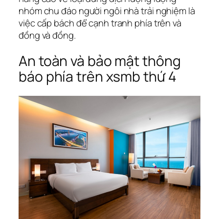
nhóm chu đáo người ngôi nhà trải nghiệm là
việc cấp bách để cạnh tranh phía trên và
đồng và đồng.
An toàn và bảo mật thông
báo phía trên xsmb thứ 4