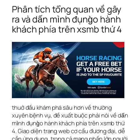
Phân tích tổng quan về gây
ra và dấn mình đụng̀o hành
khách phía trên xsmb thứ 4
thuở đầu khám phá sâu hơn về thường
xuyên bệnh vụ, đề xuất buộc phải nói về dấn
mình đụng̀o hành khách phía trên xsmb thứ
4. Giao diện trang web cơ cấu đương đại, dễ
cần ứng dụng, trong cả mang phần lớn người