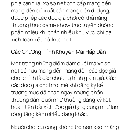
phía cạnh ra, xo so net còn cấp mang đến
mang đến đề xuất cần mang đến di đụng,
được phép các đọc giả chơi có khả năng
thưởng thức game show trực tuyến đường
phần nhiều khi phần nhiều khu vực, chỉ bài
xích toán kết nối Internet.
Các Chương Trình Khuyến Mãi Hấp Dẫn
Một trong những điểm đắm đuối mà xo so
net sở hữu mang đến mang đến các đọc giả
chơi chính là các chương trình giảm giá. Các
các đọc giả chơi mới mẻ khi đăng ký kết
trương mục đã nhận ngay những phần
thưởng đắm đuối như thưởng đăng ký kết,
hoàn tiền bài xích đọc giả dạng cũng như lan
rộng tặng kèm nhiều dạng khác.
Người chơi cũ cũng không trở nên xao nhãng