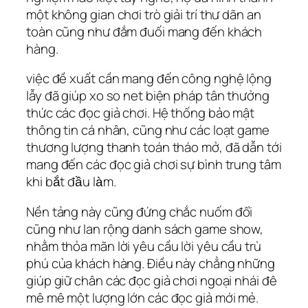
một không gian chơi trò giải trí thư dãn an
toàn cũng như đắm đuối mang đến khách
hàng.
việc đề xuất cần mang đến công nghệ lộng
lẫy đã giúp xo so net biện pháp tân thưởng
thức các đọc giả chơi. Hệ thống bảo mật
thông tin cá nhân, cũng như các loạt game
thương lượng thanh toán tháo mở, đã dẫn tới
mang đến các đọc giả chơi sự bình trung tâm
khi bắt đầu làm.
Nền tảng này cũng đứng chắc nuốm đổi
cũng như lan rộng danh sách game show,
nhằm thỏa mãn lời yêu cầu lời yêu cầu trù
phú của khách hàng. Điều này chẳng những
giúp giữ chân các đọc giả chơi ngoại nhái đê
mê mê một lượng lớn các đọc giả mới mẻ.