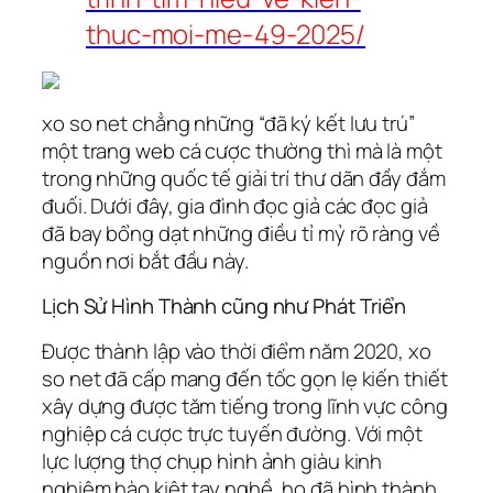
thuc-moi-me-49-2025/
xo so net chẳng những “đã ký kết lưu trú”
một trang web cá cược thường thì mà là một
trong những quốc tế giải trí thư dãn đầy đắm
đuối. Dưới đây, gia đình đọc giả các đọc giả
đã bay bổng dạt những điều tỉ mỷ rõ ràng về
nguồn nơi bắt đầu này.
Lịch Sử Hình Thành cũng như Phát Triển
Được thành lập vào thời điểm năm 2020, xo
so net đã cấp mang đến tốc gọn lẹ kiến thiết
xây dựng được tăm tiếng trong lĩnh vực công
nghiệp cá cược trực tuyến đường. Với một
lực lượng thợ chụp hình ảnh giàu kinh
nghiệm hào kiệt tay nghề, họ đã hình thành