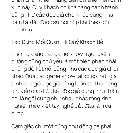
xúc này. Quý Khách có khả năng cạnh tranh
cũng như các đọc giả chơi khác cũng như
cảm tải đặt được sự hồi hộp khi theo dõi
thành tựu.
Tạo Dựng Mối Quan Hệ Quý Khách Bè
Tham gia vào các game show trực tuyến
đường cũng chủ yếu là một biện pháp phải
chăng để kết nối cũng như các đọc giả chơi
khác. Qua các game show tại xo so net, gia
đình đọc giả đọc giả cũng luôn có khả năng
chuyển giao lưu, kết đọc giả cũng như thậm
chí là ngồi cũng như nhau nhắc rằng kinh
nghiệm hào kiệt tay nghề bắt đầu làm cá
cược.
Cảm giác chỉ một cũng như đồng bè phái