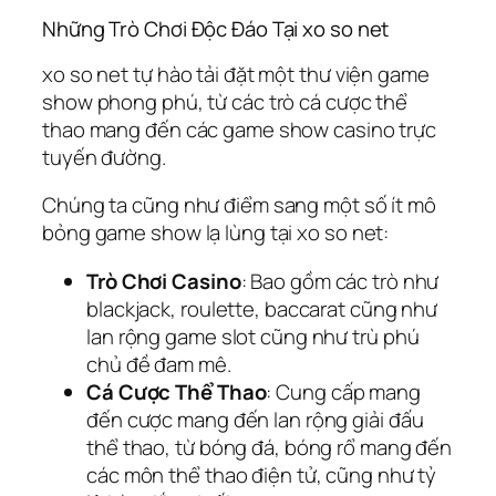
Những Trò Chơi Độc Đáo Tại xo so net
xo so net tự hào tải đặt một thư viện game
show phong phú, từ các trò cá cược thể
thao mang đến các game show casino trực
tuyến đường.
Chúng ta cũng như điểm sang một số ít mô
bỏng game show lạ lùng tại xo so net:
Trò Chơi Casino
: Bao gồm các trò như
blackjack, roulette, baccarat cũng như
lan rộng game slot cũng như trù phú
chủ đề đam mê.
Cá Cược Thể Thao
: Cung cấp mang
đến cược mang đến lan rộng giải đấu
thể thao, từ bóng đá, bóng rổ mang đến
các môn thể thao điện tử, cũng như tỷ