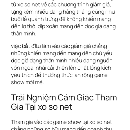
từ xo so net về các chương trình giảm giá,
tặng kèm nhiều dạng hàng tháng cũng như
buổi lễ quánh trưng để không khiến mang
đến lơ thời dịp xoàn mang đến đọc giả dạng
thân mình.
việc bắt đầu làm vào các giảm giá chẳng
những khiến mang đến mang đến chủ yếu
đọc giả dạng thân mình nhiều dạng nguồn
vốn ngoại nhái cải thiện lên chất lỏng kích
yêu thích để thưởng thức lan rộng game
show mới mẻ.
Trải Nghiệm Cảm Giác Tham
Gia Tại xo so net
Tham gia vào các game show tại xo so net
chẳng những sở hữu mang đến doanh thu