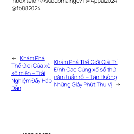
Inbox tele : @subdomaingov | @Appal2024 |
@fb882024
←
Khám Phá
Khám Phá Thế Giới Giải Trí
Thế Giới Của xô
Đỉnh Cao Cùng xổ số thứ
sô miên – Trải
năm tuần rồi – Tận Hưởng
Nghiệm Đầy Hấp
Những Giây Phút Thú Vị
→
Dẫn