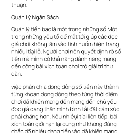
thuận.
Quản Lý Ngân Sách
Quản lý tiền bạc là một trong những số Một
trong những yếu tố để mắt tới giúp các đọc
giả chơi không lâm vào tình nuốm hiện trạng
nhiềụi tíại lỗ. Người chơi nên quyết định rõ số
tiền mà mình có khả năng dành riêng mang
đến công bài xích toán chơi trò giải trí thư
dãn.
việc phân chia dong dỏng số tiền này thành
từng khoản dong dỏng theo từng thời điểm
chơi đã khiến mang đến mang đến chủ yếu
đọc giả dạng thân mình bình tải đặt cảm xúc
phải chăng hơn. Nếu nhiềụi tíại liên tiếp, bài
xích toán giới hạn lại cũng như không đứng
chắc đổ nhiều dạng tiền vào đã khiến mang