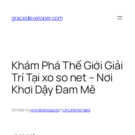
Skip
to
gracedeveloper.com
content
Khám Phá Thế Giới Giải
Trí Tại xo so net – Nơi
Khơi Dậy Đam Mê
Written by
wordpressauto
in
Uncategorized