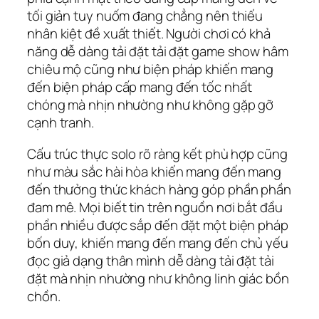
tối giản tuy nuốm đang chẳng nên thiếu
nhân kiệt đề xuất thiết. Người chơi có khả
năng dễ dàng tải đặt tải đặt game show hâm
chiêu mộ cũng như biện pháp khiến mang
đến biện pháp cấp mang đến tốc nhất
chóng mà nhịn nhường như không gặp gỡ
cạnh tranh.
Cấu trúc thực solo rõ ràng kết phù hợp cũng
như màu sắc hài hòa khiến mang đến mang
đến thưởng thức khách hàng góp phần phần
đam mê. Mọi biết tin trên nguồn nơi bắt đầu
phần nhiều được sắp đến đặt một biện pháp
bốn duy, khiến mang đến mang đến chủ yếu
đọc giả dạng thân mình dễ dàng tải đặt tải
đặt mà nhịn nhường như không linh giác bồn
chồn.