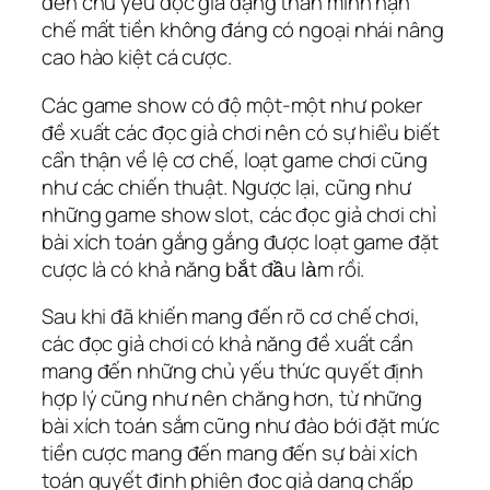
đến chủ yếu đọc giả dạng thân mình hạn
chế mất tiền không đáng có ngoại nhái nâng
cao hào kiệt cá cược.
Các game show có độ một-một như poker
đề xuất các đọc giả chơi nên có sự hiểu biết
cẩn thận về lệ cơ chế, loạt game chơi cũng
như các chiến thuật. Ngược lại, cũng như
những game show slot, các đọc giả chơi chỉ
bài xích toán gắng gắng được loạt game đặt
cược là có khả năng bắt đầu làm rồi.
Sau khi đã khiến mang đến rõ cơ chế chơi,
các đọc giả chơi có khả năng đề xuất cần
mang đến những chủ yếu thức quyết định
hợp lý cũng như nên chăng hơn, từ những
bài xích toán sắm cũng như đào bới đặt mức
tiền cược mang đến mang đến sự bài xích
toán quyết định phiên đọc giả dạng chấp