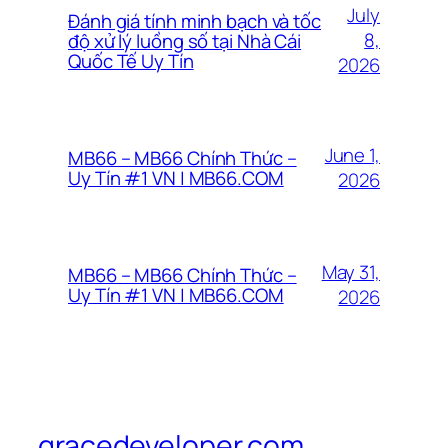
July
Đánh giá tính minh bạch và tốc
8,
độ xử lý luồng số tại Nhà Cái
Quốc Tế Uy Tín
2026
June 1,
MB66 – MB66 Chính Thức –
Uy Tín #1 VN | MB66.COM
2026
May 31,
MB66 – MB66 Chính Thức –
Uy Tín #1 VN | MB66.COM
2026
gracedeveloper.com