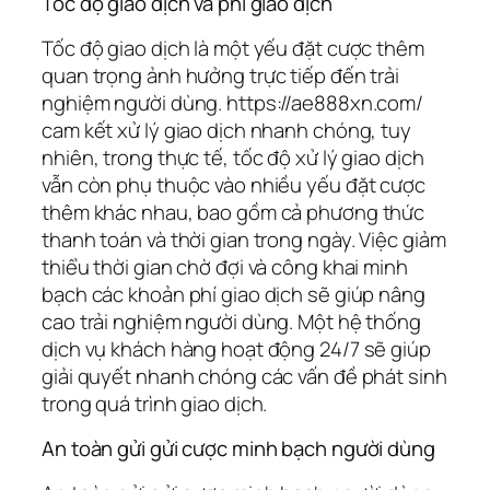
Tốc độ giao dịch và phí giao dịch
Tốc độ giao dịch là một yếu đặt cược thêm
quan trọng ảnh hưởng trực tiếp đến trải
nghiệm người dùng. https://ae888xn.com/
cam kết xử lý giao dịch nhanh chóng, tuy
nhiên, trong thực tế, tốc độ xử lý giao dịch
vẫn còn phụ thuộc vào nhiều yếu đặt cược
thêm khác nhau, bao gồm cả phương thức
thanh toán và thời gian trong ngày. Việc giảm
thiểu thời gian chờ đợi và công khai minh
bạch các khoản phí giao dịch sẽ giúp nâng
cao trải nghiệm người dùng. Một hệ thống
dịch vụ khách hàng hoạt động 24/7 sẽ giúp
giải quyết nhanh chóng các vấn đề phát sinh
trong quá trình giao dịch.
An toàn gửi gửi cược minh bạch người dùng