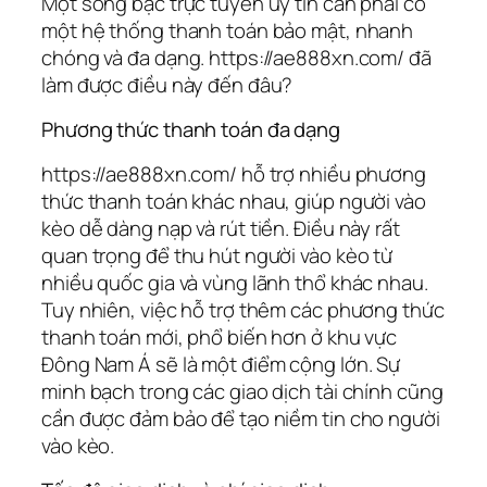
Một sòng bạc trực tuyến uy tín cần phải có
một hệ thống thanh toán bảo mật, nhanh
chóng và đa dạng. https://ae888xn.com/ đã
làm được điều này đến đâu?
Phương thức thanh toán đa dạng
https://ae888xn.com/ hỗ trợ nhiều phương
thức thanh toán khác nhau, giúp người vào
kèo dễ dàng nạp và rút tiền. Điều này rất
quan trọng để thu hút người vào kèo từ
nhiều quốc gia và vùng lãnh thổ khác nhau.
Tuy nhiên, việc hỗ trợ thêm các phương thức
thanh toán mới, phổ biến hơn ở khu vực
Đông Nam Á sẽ là một điểm cộng lớn. Sự
minh bạch trong các giao dịch tài chính cũng
cần được đảm bảo để tạo niềm tin cho người
vào kèo.