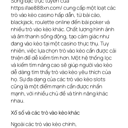
Sòng bạc trực tuyến của
https://ae888xn.com/ cung cấp một loạt các
trò vào kèo casino hấp dẫn, từ bài cào,
blackjack, roulette online đến bài poker và
nhiều trò vào kèo khác. Chất lượng hình ảnh
và âm thanh sống động, tạo cảm giác như
đang vào kèo tại một casino thực thụ. Tuy
nhiên, việc lựa chọn trò vào kèo cần được cải
thiện để dễ kiếm tìm hơn. Một hệ thống lọc
và kiếm tìm nâng cao sẽ giúp người vào kèo
dễ dàng tìm thấy trò vào kèo yêu thích của
họ. Sự đa dạng của các trò vào kèo slots
cũng là một điểm mạnh cần được nhấn
mạnh, với nhiều chủ đề và tính năng khác
nhau.
Xổ số và các trò vào kèo khác
Ngoài các trò vào kèo chính,