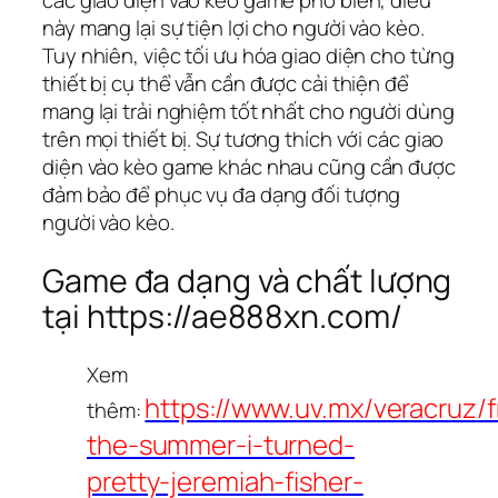
các giao diện vào kèo game phổ biến, điều
này mang lại sự tiện lợi cho người vào kèo.
Tuy nhiên, việc tối ưu hóa giao diện cho từng
thiết bị cụ thể vẫn cần được cải thiện để
mang lại trải nghiệm tốt nhất cho người dùng
trên mọi thiết bị. Sự tương thích với các giao
diện vào kèo game khác nhau cũng cần được
đảm bảo để phục vụ đa dạng đối tượng
người vào kèo.
Game đa dạng và chất lượng
tại https://ae888xn.com/
Xem
https://www.uv.mx/veracruz/
thêm:
the-summer-i-turned-
pretty-jeremiah-fisher-