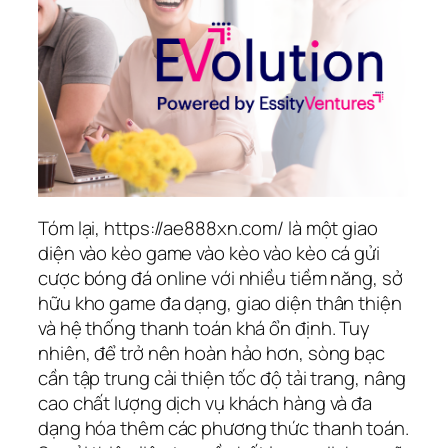
Tóm lại, https://ae888xn.com/ là một giao
diện vào kèo game vào kèo vào kèo cá gửi
cược bóng đá online với nhiều tiềm năng, sở
hữu kho game đa dạng, giao diện thân thiện
và hệ thống thanh toán khá ổn định. Tuy
nhiên, để trở nên hoàn hảo hơn, sòng bạc
cần tập trung cải thiện tốc độ tải trang, nâng
cao chất lượng dịch vụ khách hàng và đa
dạng hóa thêm các phương thức thanh toán.