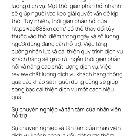
lượng dịch vụ. Một thời gian phản hồi nhanh
sẽ giúp người vào kèo giải quyết vấn đề kịp
thời. Tuy nhiên, thời gian phản hồi của
https://ae888xn.com/ có thể thay đổi tùy
thuộc vào thời điểm trong ngày và số lượng
người dùng đang cần hỗ trợ. Việc tăng
cường nhân lực và cải thiện quy trình dịch vụ
khách hàng sẽ giúp rút ngắn thời gian phản
hồi và nâng cao chất lượng dịch vụ. Việc
review chất lượng dịch vụ khách hàng thông
qua các khảo sát người dùng cũng sẽ giúp
sòng bạc cải thiện dịch vụ một cách hiệu
quả.
Sự chuyên nghiệp và tận tâm của nhân viên
hỗ trợ
Sự chuyên nghiệp và tận tâm của nhân viên
dịch vụ khách hàng là yếu đặt cược thêm