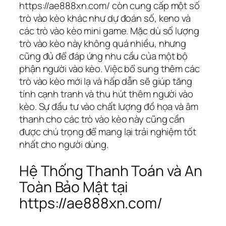
https://ae888xn.com/ còn cung cấp một số
trò vào kèo khác như dự đoán số, keno và
các trò vào kèo mini game. Mặc dù số lượng
trò vào kèo này không quá nhiều, nhưng
cũng đủ để đáp ứng nhu cầu của một bộ
phận người vào kèo. Việc bổ sung thêm các
trò vào kèo mới lạ và hấp dẫn sẽ giúp tăng
tính cạnh tranh và thu hút thêm người vào
kèo. Sự đầu tư vào chất lượng đồ họa và âm
thanh cho các trò vào kèo này cũng cần
được chú trọng để mang lại trải nghiệm tốt
nhất cho người dùng.
Hệ Thống Thanh Toán và An
Toàn Bảo Mật tại
https://ae888xn.com/