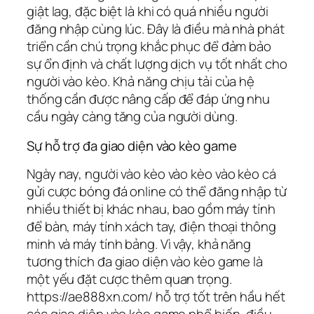
giật lag, đặc biệt là khi có quá nhiều người
đăng nhập cùng lúc. Đây là điều mà nhà phát
triển cần chú trọng khắc phục để đảm bảo
sự ổn định và chất lượng dịch vụ tốt nhất cho
người vào kèo. Khả năng chịu tải của hệ
thống cần được nâng cấp để đáp ứng nhu
cầu ngày càng tăng của người dùng.
Sự hỗ trợ đa giao diện vào kèo game
Ngày nay, người vào kèo vào kèo vào kèo cá
gửi cược bóng đá online có thể đăng nhập từ
nhiều thiết bị khác nhau, bao gồm máy tính
để bàn, máy tính xách tay, điện thoại thông
minh và máy tính bảng. Vì vậy, khả năng
tương thích đa giao diện vào kèo game là
một yếu đặt cược thêm quan trọng.
https://ae888xn.com/ hỗ trợ tốt trên hầu hết