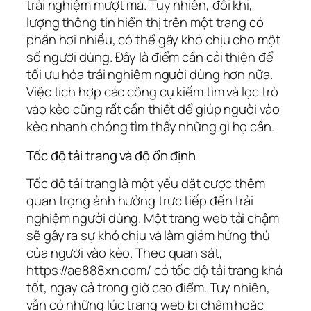
trải nghiệm mượt mà. Tuy nhiên, đôi khi,
lượng thông tin hiển thị trên một trang có
phần hơi nhiều, có thể gây khó chịu cho một
số người dùng. Đây là điểm cần cải thiện để
tối ưu hóa trải nghiệm người dùng hơn nữa.
Việc tích hợp các công cụ kiếm tìm và lọc trò
vào kèo cũng rất cần thiết để giúp người vào
kèo nhanh chóng tìm thấy những gì họ cần.
Tốc độ tải trang và độ ổn định
Tốc độ tải trang là một yếu đặt cược thêm
quan trọng ảnh hưởng trực tiếp đến trải
nghiệm người dùng. Một trang web tải chậm
sẽ gây ra sự khó chịu và làm giảm hứng thú
của người vào kèo. Theo quan sát,
https://ae888xn.com/ có tốc độ tải trang khá
tốt, ngay cả trong giờ cao điểm. Tuy nhiên,
vẫn có những lúc trang web bị chậm hoặc