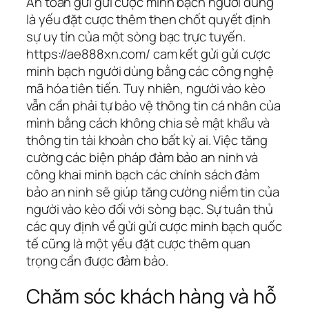
An toàn gửi gửi cược minh bạch người dùng
là yếu đặt cược thêm then chốt quyết định
sự uy tín của một sòng bạc trực tuyến.
https://ae888xn.com/ cam kết gửi gửi cược
minh bạch người dùng bằng các công nghệ
mã hóa tiên tiến. Tuy nhiên, người vào kèo
vẫn cần phải tự bảo vệ thông tin cá nhân của
mình bằng cách không chia sẻ mật khẩu và
thông tin tài khoản cho bất kỳ ai. Việc tăng
cường các biện pháp đảm bảo an ninh và
công khai minh bạch các chính sách đảm
bảo an ninh sẽ giúp tăng cường niềm tin của
người vào kèo đối với sòng bạc. Sự tuân thủ
các quy định về gửi gửi cược minh bạch quốc
tế cũng là một yếu đặt cược thêm quan
trọng cần được đảm bảo.
Chăm sóc khách hàng và hỗ