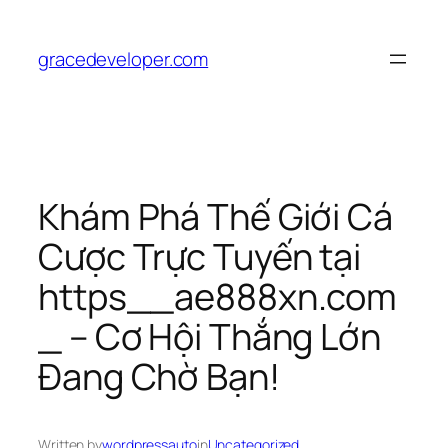
Skip
to
gracedeveloper.com
content
Khám Phá Thế Giới Cá
Cược Trực Tuyến tại
https__ae888xn.com
_ – Cơ Hội Thắng Lớn
Đang Chờ Bạn!
Written by
wordpressauto
in
Uncategorized