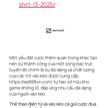
shirt-13-2025/
Một yếu đặt cược thêm quan trọng khác tạo
nên sự thành công của một sòng bạc trực
tuyến đó chính là sự đa dạng và chất lượng
của các trò vào kèo được cung cấp.
https://ae888xn.com/ tự hào sở hữu kho
game khổng lồ, đáp ứng nhu cầu đa dạng
của người vào kèo.
Thể thao điện tử và vào kèo cá gửi cược đua