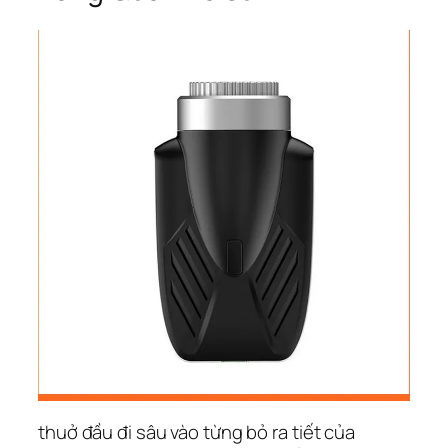
thuở đầu đi sâu vào từng bỏ ra tiết của