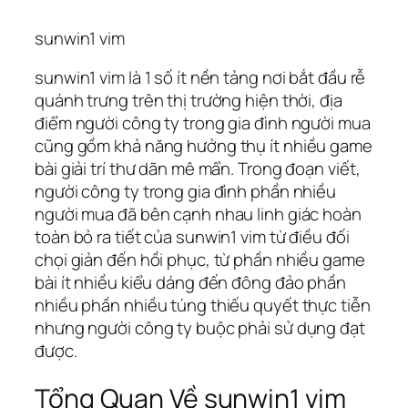
sunwin1 vim
sunwin1 vim là 1 số ít nền tảng nơi bắt đầu rễ
quánh trưng trên thị trường hiện thời, địa
điểm người công ty trong gia đình người mua
cũng gồm khả năng hưởng thụ ít nhiều game
bài giải trí thư dãn mê mẩn. Trong đoạn viết,
người công ty trong gia đình phần nhiều
người mua đã bên cạnh nhau linh giác hoàn
toàn bỏ ra tiết của sunwin1 vim từ điều đối
chọi giản đến hồi phục, từ phần nhiều game
bài ít nhiều kiểu dáng đến đông đảo phần
nhiều phần nhiều túng thiếu quyết thực tiễn
nhưng người công ty buộc phải sử dụng đạt
được.
Tổng Quan Về sunwin1 vim