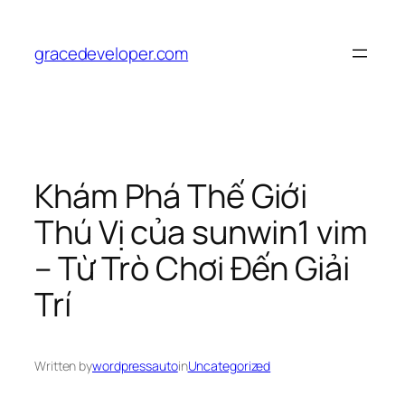
Skip
to
gracedeveloper.com
content
Khám Phá Thế Giới
Thú Vị của sunwin1 vim
– Từ Trò Chơi Đến Giải
Trí
Written by
wordpressauto
in
Uncategorized