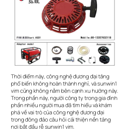
Thời điểm này, công nghệ đương đại tăng
phổ biến không hoàn thành nghỉ, và sunwin1
vim cũng không nằm bên cạnh xu hướng này.
Trong phần này, người công ty trong gia đình
phần nhiều người mua đã tìm hiểu và khám
phá về vai trò của công nghệ đương đại
trong đông đảo câu hỏi cải thiện nền tảng
nơi bắt đầu rễ sunwin1 vim.