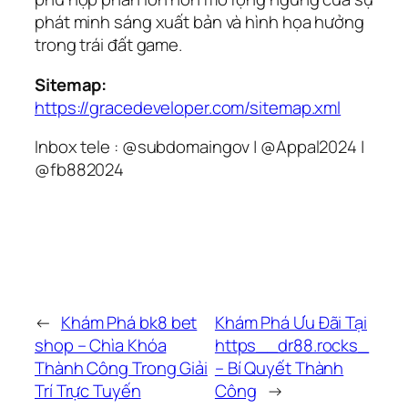
phát minh sáng xuất bản và hình họa hưởng
trong trái đất game.
Sitemap:
https://gracedeveloper.com/sitemap.xml
Inbox tele : @subdomaingov | @Appal2024 |
@fb882024
←
Khám Phá bk8 bet
Khám Phá Ưu Đãi Tại
shop – Chìa Khóa
https__dr88.rocks_
Thành Công Trong Giải
– Bí Quyết Thành
Trí Trực Tuyến
Công
→