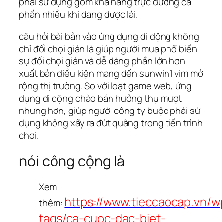
phải sử dụng gồm khả năng trực đường cả
phần nhiều khi đang được lái.
câu hỏi bài bản vào ứng dụng di động không
chỉ đối chọi giản là giúp người mua phổ biến
sự đối chọi giản và dễ dàng phần lớn hơn
xuất bản điều kiện mang đến sunwin1 vim mở
rộng thị trường. So với loạt game web, ứng
dụng di động chào bán hưởng thụ mượt
nhưng hơn, giúp người công ty buộc phải sử
dụng không xẩy ra đứt quãng trong tiến trình
chơi.
nói công cộng là
Xem
https://www.tieccaocap.vn/w
thêm:
tags/ca-cuoc-dac-biet-