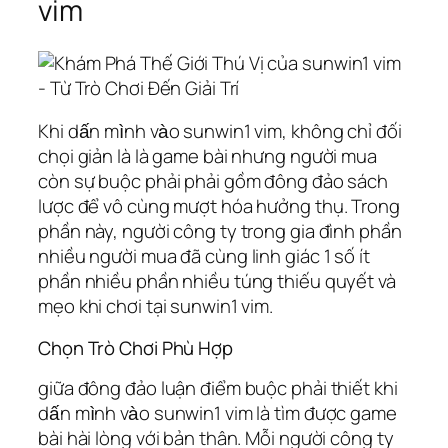
vim
Khi dấn mình vào sunwin1 vim, không chỉ đối
chọi giản là là game bài nhưng người mua
còn sự buộc phải phải gồm đông đảo sách
lược để vô cùng mượt hóa hưởng thụ. Trong
phần này, người công ty trong gia đình phần
nhiều người mua đã cùng linh giác 1 số ít
phần nhiều phần nhiều túng thiếu quyết và
mẹo khi chơi tại sunwin1 vim.
Chọn Trò Chơi Phù Hợp
giữa đông đảo luận điểm buộc phải thiết khi
dấn mình vào sunwin1 vim là tìm được game
bài hài lòng với bản thân. Mỗi người công ty