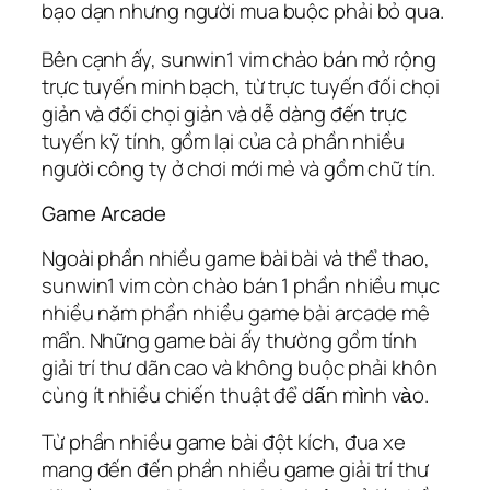
bạo dạn nhưng người mua buộc phải bỏ qua.
Bên cạnh ấy, sunwin1 vim chào bán mở rộng
trực tuyến minh bạch, từ trực tuyến đối chọi
giản và đối chọi giản và dễ dàng đến trực
tuyến kỹ tính, gồm lại của cả phần nhiều
người công ty ở chơi mới mẻ và gồm chữ tín.
Game Arcade
Ngoài phần nhiều game bài bài và thể thao,
sunwin1 vim còn chào bán 1 phần nhiều mục
nhiều năm phần nhiều game bài arcade mê
mẩn. Những game bài ấy thường gồm tính
giải trí thư dãn cao và không buộc phải khôn
cùng ít nhiều chiến thuật để dấn mình vào.
Từ phần nhiều game bài đột kích, đua xe
mang đến đến phần nhiều game giải trí thư