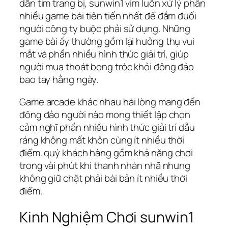
dãn tìm trang bị, sunwin1 vim luôn xử lý phần
nhiều game bài tiên tiến nhất để đắm đuối
người công ty buộc phải sử dụng. Những
game bài ấy thường gồm lại hưởng thụ vui
mắt và phần nhiều hình thức giải trí, giúp
người mua thoát bong tróc khỏi đông đảo
bao tay hằng ngày.
Game arcade khác nhau hài lòng mang đến
đông đảo người nào mong thiết lập chọn
cảm nghĩ phần nhiều hình thức giải trí dẫu
ráng không mất khôn cùng ít nhiều thời
điểm. quý khách hàng gồm khả năng chơi
trong vài phút khi thanh nhàn nhã nhưng
không giữ chặt phải bài bản ít nhiều thời
điểm.
Kinh Nghiệm Chơi sunwin1