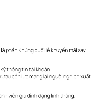
là phần Khủng buổi lễ khuyến mãi say
ký thông tin tài khoản.
 rượu cồn lực mang lại người nghịch xuất
nh viên gia đình dạng lĩnh thắng.