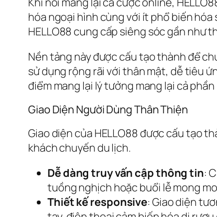
Khi nói mang lại cá cược online, HELLO88
hóa ngoại hình cùng với ít phổ biến hóa 
HELLO88 cung cấp siêng sóc gần như th
Nền tảng này được cấu tạo thành để chu
sử dụng rộng rãi với thân mật, dễ tiêu
điểm mang lại lý tưởng mang lại cả phần
Giao Diện Người Dùng Thân Thiện
Giao diện của HELLO88 được cấu tạo thàn
khách chuyến du lịch.
Dễ dàng truy vấn cập thông tin
: 
tuồng nghịch hoặc buổi lễ mong m
Thiết kế responsive
: Giao diện tư
tay, điện thoại cảm biến hóa di rượu