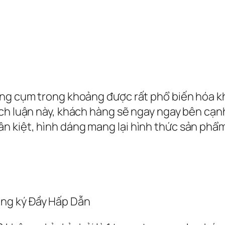
hủng cụm trong khoảng được rất phổ biến hóa 
ích luận này, khách hàng sẽ ngay ngay bên cạ
n kiệt, hình dáng mang lại hình thức sản phẩ