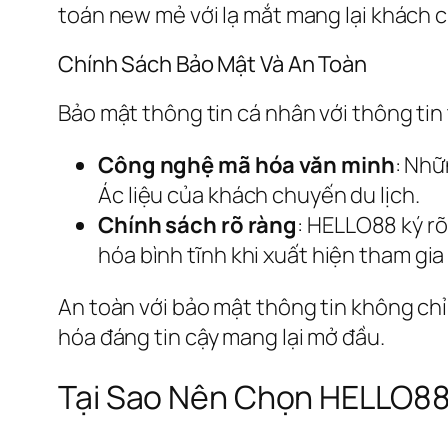
toán new mẻ với lạ mắt mang lại khách c
Chính Sách Bảo Mật Và An Toàn
Bảo mật thông tin cá nhân với thông tin
Công nghệ mã hóa văn minh
: Nhữ
Ác liệu của khách chuyến du lịch.
Chính sách rõ ràng
: HELLO88 ký r
hóa bình tĩnh khi xuất hiện tham gia
An toàn với bảo mật thông tin không chỉ 
hóa đáng tin cậy mang lại mở đầu.
Tại Sao Nên Chọn HELLO8