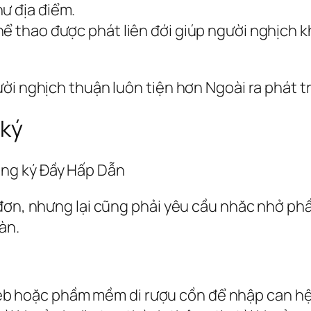
ư địa điểm.
thể thao được phát liên đới giúp người nghịch
ời nghịch thuận luôn tiện hơn Ngoài ra phát t
 ký
 đơn, nhưng lại cũng phải yêu cầu nhăc nhở ph
àn.
eb hoặc phầm mềm di rượu cồn để nhập can hệ