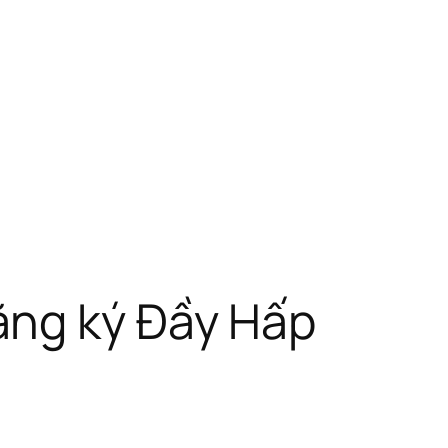
ăng ký Đầy Hấp