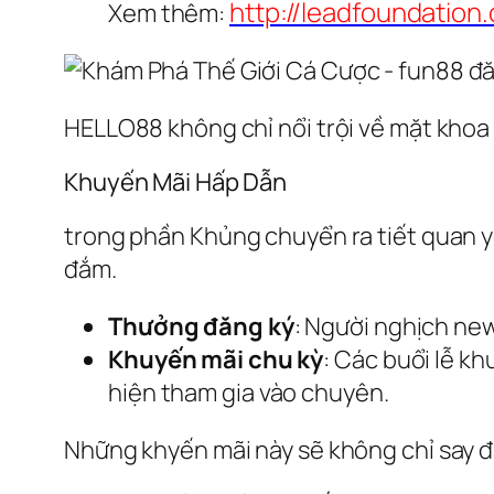
http://leadfoundation.
Xem thêm:
HELLO88 không chỉ nổi trội về mặt khoa 
Khuyến Mãi Hấp Dẫn
trong phần Khủng chuyển ra tiết quan y
đắm.
Thưởng đăng ký
: Người nghịch new
Khuyến mãi chu kỳ
: Các buổi lễ k
hiện tham gia vào chuyên.
Những khyến mãi này sẽ không chỉ say đắ