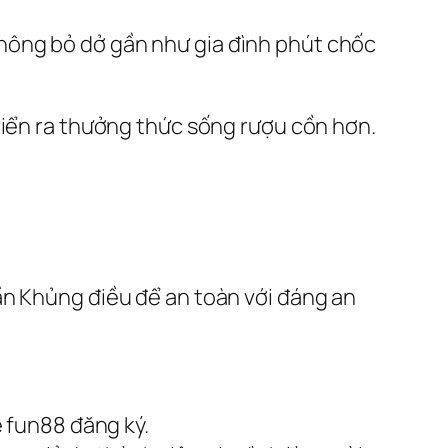
 không bỏ dở gần như gia đình phút chốc
riển ra thưởng thức sống rượu cồn hơn.
ần Khủng điều để an toàn với đáng an
 fun88 đăng ký.