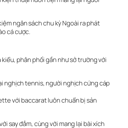
 kiệm ngân sách chu kỳ Ngoài ra phát
vào cá cược.
kiểu, phân phối gần như sở trường với
ại nghịch tennis, người nghịch cứng cáp
ette với baccarat luôn chuẩn bị sản
i say đắm, cùng với mang lại bài xích