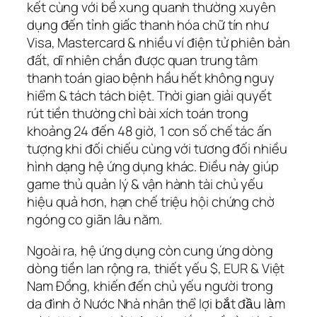
kết cùng với bề xung quanh thường xuyên
dụng đến tỉnh giấc thanh hóa chữ tín như
Visa, Mastercard & nhiều ví điện tử phiên bản
đất, dĩ nhiên chắn được quan trung tâm
thanh toán giao bệnh hầu hết không nguy
hiểm & tách tách biệt. Thời gian giải quyết
rút tiền thường chỉ bài xích toán trong
khoảng 24 đến 48 giờ, 1 con số chế tác ấn
tượng khi đối chiếu cùng với tương đối nhiều
hình dạng hệ ứng dụng khác. Điều này giúp
game thủ quản lý & vận hành tài chủ yếu
hiệu quả hơn, hạn chế triệu hội chứng chờ
ngóng co giãn lâu năm.
Ngoài ra, hệ ứng dụng còn cung ứng dòng
dòng tiền lan rộng ra, thiết yếu $, EUR & Việt
Nam Đồng, khiến đến chủ yếu người trong
da đình ở Nước Nhà nhân thể lợi bắt đầu làm