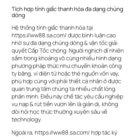
Tích hợp tỉnh giấc thanh hóa đa dạng chủng
dòng
Hệ thống tỉnh giấc thanh hóa tại
https://ww88.sa.com/ được bình luận cao
nhờ sự đa dạng chủng dòng & vận tốc giải
quyết Cấp Tốc chóng. Người nghịch dĩ nhiên
sắm trong khoảng vô cùng nhiều hình dạng
phương pháp thức như chuyển khoản công
ty băng, ví điện tử hoặc thẻ nguồn vốn vay,
phù hợp cùng với phải thiết cá nhân ở được
quan trung tâm chúng ta nhiều chất lỏng
phân minh. Điều này chế tác yêu cầu nghiệp
vụ nạp & rút tiền vươn lên là giản dị, không
đòi hỏi học thức thường xuyên sâu về
technology.
Ngoài ra, https://ww88.sa.com/ hợp tác ký