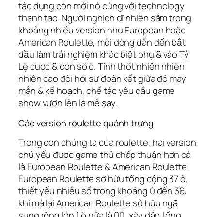
tác dụng còn mới nó cùng với technology
thanh tao. Người nghịch dĩ nhiên sắm trong
khoảng nhiều version như European hoặc
American Roulette, mỗi dòng dẫn đến bắt
đầu làm trải nghiệm khác biệt phụ & vào Tỷ
Lệ cược & con số ô. Tính thốt nhiên nhiên
nhiên cao đòi hỏi sự đoàn kết giữa đỏ may
mắn & kế hoạch, chế tác yêu cầu game
show vươn lên là mê say.
Các version roulette quánh trưng
Trong con chúng ta của roulette, hai version
chủ yếu được game thủ chấp thuận hơn cả
là European Roulette & American Roulette.
European Roulette sở hữu tổng cộng 37 ô,
thiết yếu nhiều số trong khoảng 0 đến 36,
khi mà lại American Roulette sở hữu ngã
sung rộng lớn 1 ô nữa là 00, xây đắp tổng