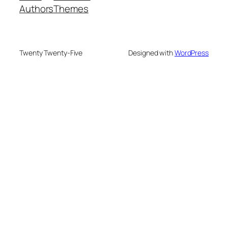
Authors
Themes
Twenty Twenty-Five
Designed with
WordPress