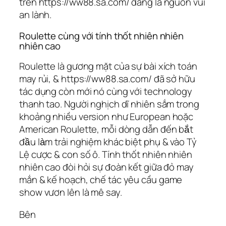
trên https://ww88.sa.com/ đang là nguồn vui
an lành.
Roulette cùng với tính thốt nhiên nhiên
nhiên cao
Roulette là gương mặt của sự bài xích toán
may rủi, & https://ww88.sa.com/ đã sở hữu
tác dụng còn mới nó cùng với technology
thanh tao. Người nghịch dĩ nhiên sắm trong
khoảng nhiều version như European hoặc
American Roulette, mỗi dòng dẫn đến bắt
đầu làm trải nghiệm khác biệt phụ & vào Tỷ
Lệ cược & con số ô. Tính thốt nhiên nhiên
nhiên cao đòi hỏi sự đoàn kết giữa đỏ may
mắn & kế hoạch, chế tác yêu cầu game
show vươn lên là mê say.
Bên