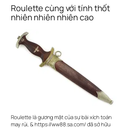
Roulette cùng với tính thốt
nhiên nhiên nhiên cao
Roulette là gương mặt của sự bài xích toán
may rủi, & https://ww88.sa.com/ đã sở hữu