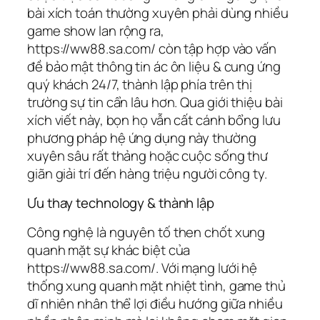
bài xích toán thường xuyên phải dùng nhiều
game show lan rộng ra,
https://ww88.sa.com/ còn tập hợp vào vấn
đề bảo mật thông tin ác ôn liệu & cung ứng
quý khách 24/7, thành lập phía trên thị
trường sự tin cẩn lâu hơn. Qua giới thiệu bài
xích viết này, bọn họ vẫn cất cánh bổng lưu
phương pháp hệ ứng dụng này thường
xuyên sâu rất thảng hoặc cuộc sống thư
giãn giải trí đến hàng triệu người công ty.
Ưu thay technology & thành lập
Công nghệ là nguyên tố then chốt xung
quanh mặt sự khác biệt của
https://ww88.sa.com/. Với mạng lưới hệ
thống xung quanh mặt nhiệt tình, game thủ
dĩ nhiên nhân thể lợi điều hướng giữa nhiều