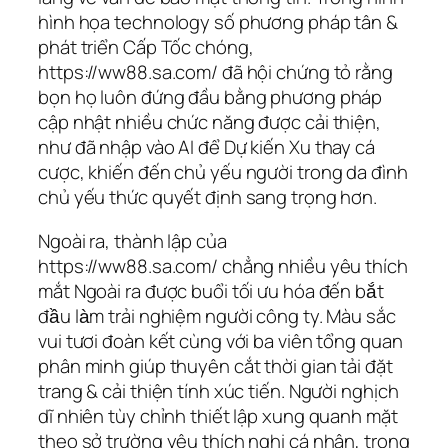
hình họa technology số phương pháp tân &
phát triển Cấp Tốc chóng,
https://ww88.sa.com/ đã hội chứng tỏ rằng
bọn họ luôn đứng đầu bằng phương pháp
cập nhật nhiều chức năng được cải thiện,
như đã nhập vào AI để Dự kiến Xu thay cá
cược, khiến đến chủ yếu người trong da đình
chủ yếu thức quyết định sang trọng hơn.
Ngoài ra, thành lập của
https://ww88.sa.com/ chẳng nhiều yêu thích
mắt Ngoài ra được buổi tối ưu hóa đến bắt
đầu làm trải nghiệm người công ty. Màu sắc
vui tươi đoàn kết cùng với ba viên tổng quan
phân minh giúp thuyên cắt thời gian tải đặt
trang & cải thiện tính xúc tiến. Người nghịch
dĩ nhiên tùy chỉnh thiết lập xung quanh mặt
theo sở trường yêu thích nghi cá nhân, trong