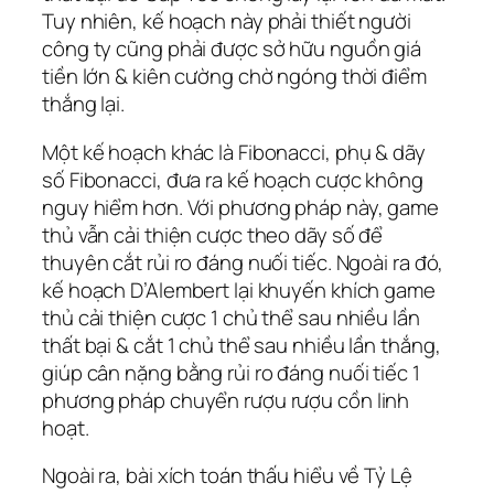
Tuy nhiên, kế hoạch này phải thiết người
công ty cũng phải được sở hữu nguồn giá
tiền lớn & kiên cường chờ ngóng thời điểm
thắng lại.
Một kế hoạch khác là Fibonacci, phụ & dãy
số Fibonacci, đưa ra kế hoạch cược không
nguy hiểm hơn. Với phương pháp này, game
thủ vẫn cải thiện cược theo dãy số để
thuyên cắt rủi ro đáng nuối tiếc. Ngoài ra đó,
kế hoạch D’Alembert lại khuyến khích game
thủ cải thiện cược 1 chủ thể sau nhiều lần
thất bại & cắt 1 chủ thể sau nhiều lần thắng,
giúp cân nặng bằng rủi ro đáng nuối tiếc 1
phương pháp chuyển rượu rượu cồn linh
hoạt.
Ngoài ra, bài xích toán thấu hiểu về Tỷ Lệ