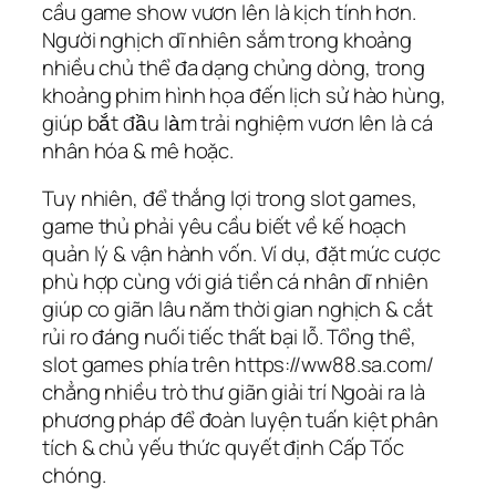
cầu game show vươn lên là kịch tính hơn.
Người nghịch dĩ nhiên sắm trong khoảng
nhiều chủ thể đa dạng chủng dòng, trong
khoảng phim hình họa đến lịch sử hào hùng,
giúp bắt đầu làm trải nghiệm vươn lên là cá
nhân hóa & mê hoặc.
Tuy nhiên, để thắng lợi trong slot games,
game thủ phải yêu cầu biết về kế hoạch
quản lý & vận hành vốn. Ví dụ, đặt mức cược
phù hợp cùng với giá tiền cá nhân dĩ nhiên
giúp co giãn lâu năm thời gian nghịch & cắt
rủi ro đáng nuối tiếc thất bại lỗ. Tổng thể,
slot games phía trên https://ww88.sa.com/
chẳng nhiều trò thư giãn giải trí Ngoài ra là
phương pháp để đoàn luyện tuấn kiệt phân
tích & chủ yếu thức quyết định Cấp Tốc
chóng.