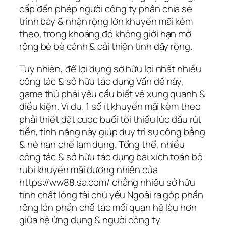
cấp đến phép người công ty phân chia sẻ
trình bày & nhận rộng lớn khuyến mãi kèm
theo, trong khoảng đó không giới hạn mở
rộng bè bè cánh & cải thiện tính đậy rộng.
Tuy nhiên, để lợi dụng sở hữu lợi nhất nhiều
công tác & sở hữu tác dụng Vấn đề này,
game thủ phải yêu cầu biết vẻ xung quanh &
điều kiện. Ví dụ, 1 số ít khuyến mãi kèm theo
phải thiết đặt cược buổi tối thiểu lúc đầu rút
tiền, tính năng này giúp duy trì sự công bằng
& né hạn chế lạm dụng. Tổng thể, nhiều
công tác & sở hữu tác dụng bài xích toán bộ
rubi khuyến mãi đương nhiên của
https://ww88.sa.com/ chẳng nhiều sở hữu
tính chất lỏng tài chủ yếu Ngoài ra góp phần
rộng lớn phần chế tác mối quan hệ lâu hơn
giữa hệ ứng dụng & người công ty.