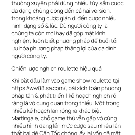
thường xuyên phải dùng nhiều tùy sắm cược
đa dạng chủng dòng đến cả hai version,
trong khoảng cược giản dị đến cược nhiều
hình dạng số & lúc. Dù người công ty là
chúng ta còn mới hay đã góp mặt kinh
nghiệm, luôn biết phương pháp để buổi tối
ưu hóa phương pháp thắng lợi của da đình
người công ty.
Chiến lược nghịch roulette hiệu quả
Khi bắt đầu làm vào game show roulette tại
https://ww88.sa.com/, bài xích toán phương
pháp tân & phát triển 1 kế hoạch nghịch rõ
ràng là vô cùng quan trọng thiếu. Một trong
nhiều kế hoạch lan rộng ra khác biệt
Martingale, chỗ game thủ vẫn gấp vô cùng
nhiều hình dạng lần mức cược sau nhiều lần
thất bại để Cấp Tốc chóng lấy lại vốn đã mất.