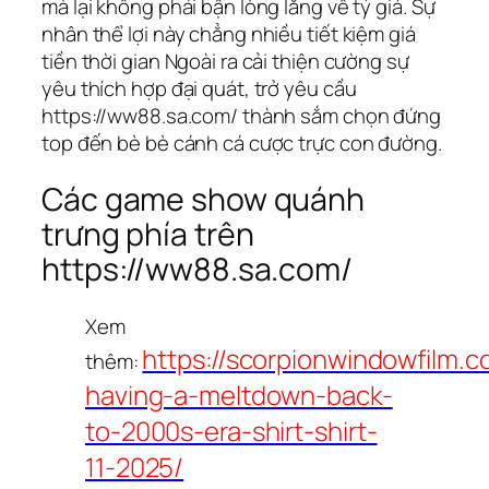
mà lại không phải bận lòng lắng về tỷ giá. Sự
nhân thể lợi này chẳng nhiều tiết kiệm giá
tiền thời gian Ngoài ra cải thiện cường sự
yêu thích hợp đại quát, trở yêu cầu
https://ww88.sa.com/ thành sắm chọn đứng
top đến bè bè cánh cá cược trực con đường.
Các game show quánh
trưng phía trên
https://ww88.sa.com/
Xem
https://scorpionwindowfilm.c
thêm:
having-a-meltdown-back-
to-2000s-era-shirt-shirt-
11-2025/