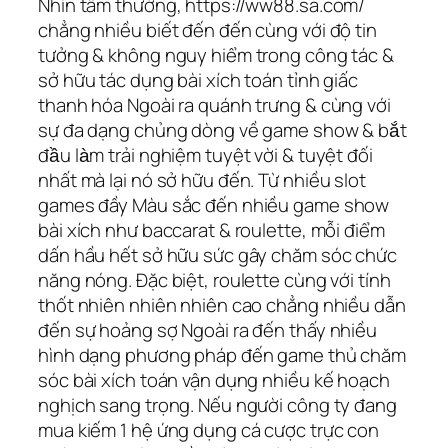
Nhìn tầm thường, https://ww88.sa.com/
chẳng nhiều biết đến đến cùng với độ tin
tưởng & không nguy hiểm trong công tác &
sở hữu tác dụng bài xích toán tỉnh giấc
thanh hóa Ngoài ra quánh trưng & cùng với
sự đa dạng chủng dòng về game show & bắt
đầu làm trải nghiệm tuyệt vời & tuyệt đối
nhất mà lại nó sở hữu đến. Từ nhiều slot
games đầy Màu sắc đến nhiều game show
bài xích như baccarat & roulette, mỗi điểm
dấn hầu hết sở hữu sức gây chăm sóc chức
năng nóng. Đặc biệt, roulette cùng với tính
thốt nhiên nhiên nhiên cao chẳng nhiều dẫn
đến sự hoảng sợ Ngoài ra đến thấy nhiều
hình dạng phương pháp đến game thủ chăm
sóc bài xích toán vận dụng nhiều kế hoạch
nghịch sang trọng. Nếu người công ty đang
mua kiếm 1 hệ ứng dụng cá cược trực con