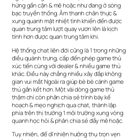
hứng gần cận & mê hoặc như đang ở sòng
bạc truyền thống. Âm thanh chân thực &
xung quanh mặt nhiệt tình khiến đến được
quan trung tâm lượt quay vươn lên là kịch
tính hơn được quan trung tâm khi.
Hệ thống chat liên đới cũng là 1 trong những
điều quánh trưng, cấp đến phép game thủ
xúc tiến cùng với dealer & nhiều game thủ
khác. Điều này chẳng nhiều xây đắp không
gian vui mắt Ngoài ra giúp bè bè cánh game
thủ gắn kết hơn. Một vài dòng game thủ
thậm chí còn phân chia sẻ trình bày kế
hoạch & mẹo nghịch qua chat, thành lập
phía trên thị trường 1 môi trường xung vòng
quanh học hỏi & phân chia sẻ đầy mê hoặc.
Tuy nhiên, để dĩ nhiên hưởng thụ trọn vẹn