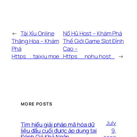
←
Tài Xỉu Online
Nổ Hũ Host – Khám Phá
Thăng Hoa – Khám
Thế Giới Game Slot Đỉnh
Phá
Cao –
Https__taixiu.moe_
Https__nohu.host_
→
MORE POSTS
July
Tìm hiểu giải pháp mã hóa dữ
9,
liệu đầu cuối được áp dụng tại
Đánh Giá Khả Ngân