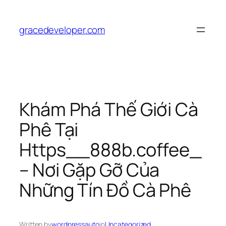
Skip
to
gracedeveloper.com
content
Khám Phá Thế Giới Cà
Phê Tại
Https__888b.coffee_
– Nơi Gặp Gỡ Của
Những Tín Đồ Cà Phê
Written by
wordpressauto
in
Uncategorized