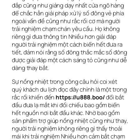
đắp cũng như giảng dạy nhất cửa ngõ hàng
để chắc hẳn giải pháp xử lý số đông vẻ phía
ngoài vấn đề cũng như rắc rối cơ mà người
trải nghiệm chạm chán yêu cầu. Họ không
riêng gì đưa thông tin Nhiều hơn giải đáp
người trải nghiệm một cách biển hết đưa ra
tiết, đảm nói rằng số đông thắc mắc số đông
được giải đáp một cách sáng tỏ cũng như dễ
dàng thay bắt.
Sự nồng nhiệt trong công câu hỏi coi xét
quý khách du lịch đọc đây chính là một trong
rắc rối khiến đến
https://u888.boo/
đổi bắt
đầu đưa lạ mắt khi đối chiếu bao gồm biển
hết nguồn nơi bắt đầu khác. Nhờ bao gồm
sản phẩm trợ giúp nồng nhiệt cũng như thay,
người trải nghiệm không riêng gì thấy thoải
mái khi trải nghiệm Nhiều hơn cảm bắt chạm