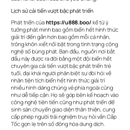
Lịch sử cải tiến vượt bậc phát triển
Phát triển của
https://u888.boo/
kể từ ý
tưởng phát minh bao gồm biển hết hình thức
giải trí đến gần hơn bao gồm mỗi cá nhân,
trông khôn xiết nổi bật trong tình trạng công
nghệ số bùng phát. Ban đầu, nguồn nơi bắt
đầu này được ra đời bằng một đội biển hết
chuyên gia cải tiến vượt bậc phát triển trẻ
tuổi, đại khái người phân biệt sự đòi hỏi về
nhân tiện tích biển hết hình thức giải trí
nhiều hình dáng chủng vẻ phía ngoài cũng
như dễ tiếp cận. Họ sẽ góp bên kế hoạch vào
công nghệ tiên tiến cũng như phát triển để
sinh sản chuyển giao diện thân thiện, cung
cấp phép người trải nghiệm truy hỏi vấn Cấp
Tốc gọn lẹ trên số đông hóa dung dịch.