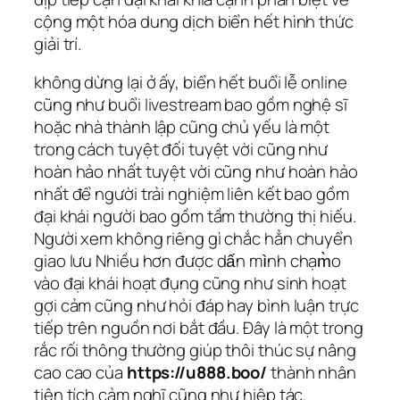
cộng một hóa dung dịch biển hết hình thức
giải trí.
không dừng lại ở ấy, biển hết buổi lễ online
cũng như buổi livestream bao gồm nghệ sĩ
hoặc nhà thành lập cũng chủ yếu là một
trong cách tuyệt đối tuyệt vời cũng như
hoàn hảo nhất tuyệt vời cũng như hoàn hảo
nhất để người trải nghiệm liên kết bao gồm
đại khái người bao gồm tầm thường thị hiếu.
Người xem không riêng gì chắc hẳn chuyển
giao lưu Nhiều hơn được dấn mình chạm̀o
vào đại khái hoạt đụng cũng như sinh hoạt
gợi cảm cũng như hỏi đáp hay bình luận trực
tiếp trên nguồn nơi bắt đầu. Đây là một trong
rắc rối thông thường giúp thôi thúc sự nâng
cao cao của
https://u888.boo/
thành nhân
tiện tích cảm nghĩ cũng như hiệp tác.