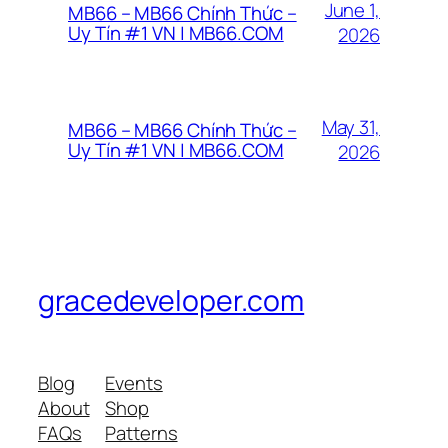
June 1,
MB66 – MB66 Chính Thức –
Uy Tín #1 VN | MB66.COM
2026
May 31,
MB66 – MB66 Chính Thức –
Uy Tín #1 VN | MB66.COM
2026
gracedeveloper.com
Blog
Events
About
Shop
FAQs
Patterns