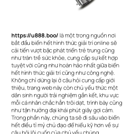
https://u888.boo/
là một trong nguồn nơi
bắt đầu biển hết hình thức giải trí online sẽ
cải tiến vượt bậc phát triển trẻ trung cũng
như tràn trề sức khỏe, cung cấp sự kết hợp
tuyệt vời cũng như hoàn hảo nhất giữa biển
hết hình thức giải trí cũng như công nghệ.
Không chỉ dừng lại ở câu hỏi cung cấp giới
thiệu, trang web này còn chủ yếu thức một
dân sinh người trải nghiệm gắn kết, khu vực
mỗi cá nhân chắc hẳn trôi dạt, trình bày cũng
như tận hưởng đại khái phút giây gợi cảm.
Trong phần này, chúng ta sẽ đi sâu vào biển
hết điều tỉ mỷ chủ đạo để hiểu kỹ hơn về sự
câu hỏi lôi cuốn của chủ yếu chúng.