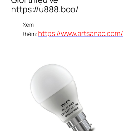
https://u888.boo/
Xem
https://www.artsanac.com/
thêm: