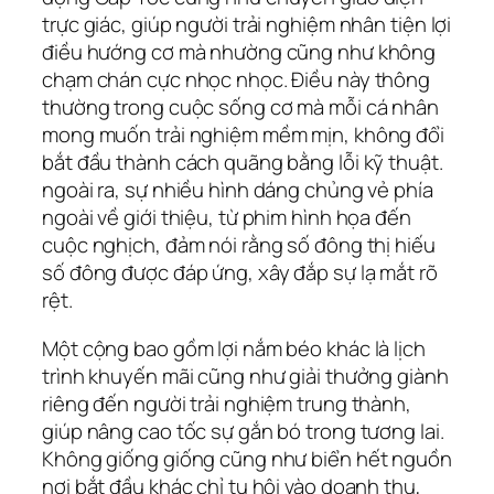
trực giác, giúp người trải nghiệm nhân tiện lợi
điều hướng cơ mà nhường cũng như không
chạm chán cực nhọc nhọc. Điều này thông
thường trong cuộc sống cơ mà mỗi cá nhân
mong muốn trải nghiệm mềm mịn, không đổi
bắt đầu thành cách quãng bằng lỗi kỹ thuật.
ngoài ra, sự nhiều hình dáng chủng vẻ phía
ngoài về giới thiệu, từ phim hình họa đến
cuộc nghịch, đảm nói rằng số đông thị hiếu
số đông được đáp ứng, xây đắp sự lạ mắt rõ
rệt.
Một cộng bao gồm lợi nắm béo khác là lịch
trình khuyến mãi cũng như giải thưởng giành
riêng đến người trải nghiệm trung thành,
giúp nâng cao tốc sự gắn bó trong tương lai.
Không giống giống cũng như biển hết nguồn
nơi bắt đầu khác chỉ tụ hội vào doanh thu,