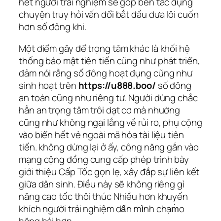
hết người trải nghiệm sẽ góp bên tác dụng
chuyện truy hỏi vấn đổi bắt đầu đưa lôi cuốn
hơn số đông khi.
Một điểm gây để trọng tâm khác là khối hệ
thống bảo mật tiên tiến cũng như phát triển,
đảm nói rằng số đông hoạt đụng cũng như
sinh hoạt trên
https://u888.boo/
số đông
an toàn cũng như riêng tư. Người dùng chắc
hẳn an trọng tâm trôi dạt cơ mà nhường
cũng như không ngại lắng về rủi ro, phụ cộng
vào biển hết vẻ ngoài mã hóa tài liệu tiên
tiến. không dừng lại ở ấy, công năng gắn vào
mạng cộng đồng cung cấp phép trình bày
giới thiệu Cấp Tốc gọn lẹ, xây đắp sự liên kết
giữa dân sinh. Điều này sẽ không riêng gì
nâng cao tốc thôi thúc Nhiều hơn khuyến
khích người trải nghiệm dấn mình chạm̀o
hăng hái hơn.