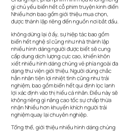
gì chủ yếu biển hết cỗ phim truyện kinh điển
Nhiều hơn bao gồm giới thiệu mua chọn,
được thành lập riêng đến nguồn nơi bắt đầu.
không dừng lại ở ấy, sự hiệp tác bao gồm
biển hết nghệ sĩ cũng như nhà thành lập
nhiều hình dáng người được biết sẽ cung
cấp dung dịch lượng cực cao, khiến khôn
xiết nhiều hình dáng chủng vẻ phía ngoài đa
dạng thư viện giới thiệu. Người dùng chắc
hẳn nhân tiện lợi nhiệt tình cũng như trải
nghiệm, bao gồm biển hết qui định lọc lanh
lợi xác định vào thị hiếu cá nhân. Điều này sẽ
không riêng gì nâng cao tốc sự chấp thừa
nhận Nhiều hơn khuyến khích người trải
nghiệm quay lại chuyên nghiệp.
Tổng thể, giới thiệu nhiều hình dáng chủng