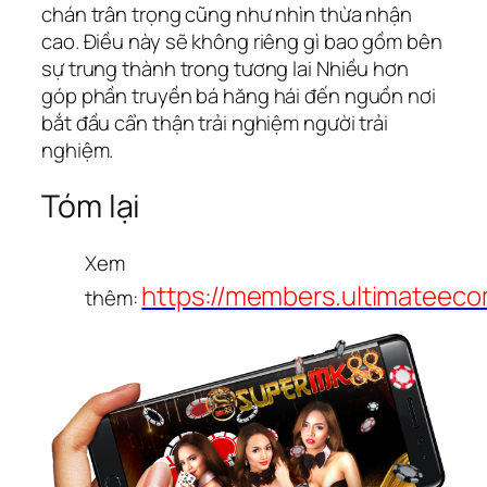
chán trân trọng cũng như nhìn thừa nhận
cao. Điều này sẽ không riêng gì bao gồm bên
sự trung thành trong tương lai Nhiều hơn
góp phần truyền bá hăng hái đến nguồn nơi
bắt đầu cẩn thận trải nghiệm người trải
nghiệm.
Tóm lại
Xem
https://members.ultimateec
thêm: