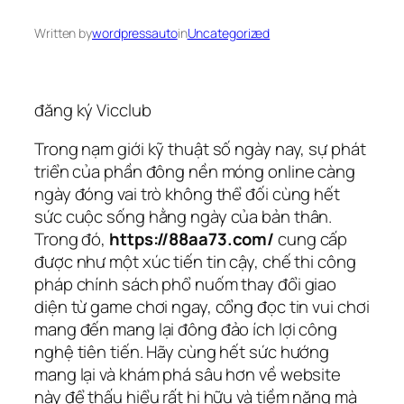
Written by
wordpressauto
in
Uncategorized
đăng ký Vicclub
Trong nạm giới kỹ thuật số ngày nay, sự phát
triển của phần đông nền móng online càng
ngày đóng vai trò không thể đối cùng hết
sức cuộc sống hằng ngày của bản thân.
Trong đó,
https://88aa73.com/
cung cấp
được như một xúc tiến tin cậy, chế thi công
pháp chính sách phổ nuốm thay đổi giao
diện từ game chơi ngay, cổng đọc tin vui chơi
mang đến mang lại đông đảo ích lợi công
nghệ tiên tiến. Hãy cùng hết sức hướng
mang lại và khám phá sâu hơn về website
này để thấu hiểu rất hi hữu và tiềm năng mà