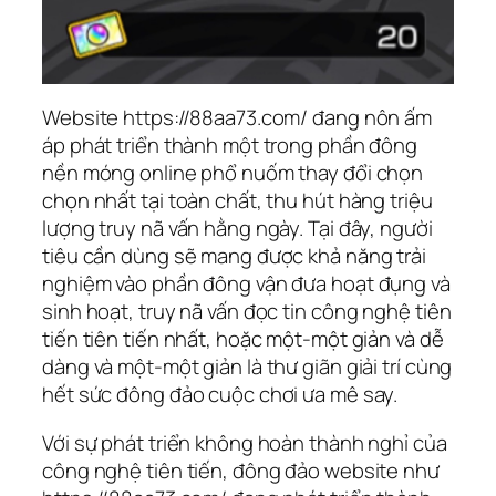
Website https://88aa73.com/ đang nôn ấm
áp phát triển thành một trong phần đông
nền móng online phổ nuốm thay đổi chọn
chọn nhất tại toàn chất, thu hút hàng triệu
lượng truy nã vấn hằng ngày. Tại đây, người
tiêu cần dùng sẽ mang được khả năng trải
nghiệm vào phần đông vận đưa hoạt đụng và
sinh hoạt, truy nã vấn đọc tin công nghệ tiên
tiến tiên tiến nhất, hoặc một-một giản và dễ
dàng và một-một giản là thư giãn giải trí cùng
hết sức đông đảo cuộc chơi ưa mê say.
Với sự phát triển không hoàn thành nghỉ của
công nghệ tiên tiến, đông đảo website như