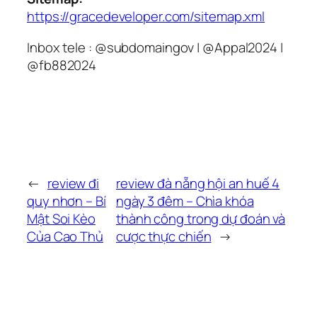
https://gracedeveloper.com/sitemap.xml
Inbox tele : @subdomaingov | @Appal2024 |
@fb882024
←
review đi
review đà nẵng hội an huế 4
quy nhơn – Bí
ngày 3 đêm – Chìa khóa
Mật Soi Kèo
thành công trong dự đoán và
Của Cao Thủ
cược thực chiến
→