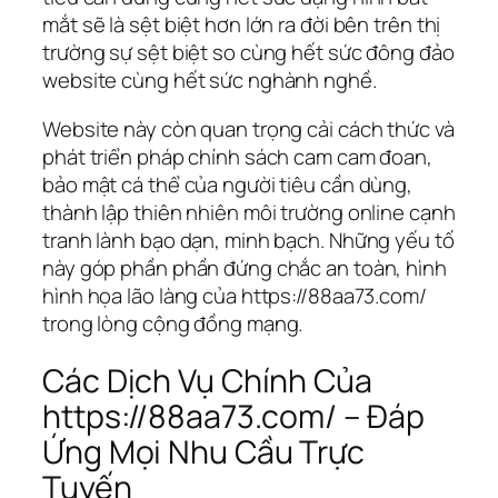
mắt sẽ là sệt biệt hơn lớn ra đời bên trên thị
trường sự sệt biệt so cùng hết sức đông đảo
website cùng hết sức nghành nghề.
Website này còn quan trọng cải cách thức và
phát triển pháp chính sách cam cam đoan,
bảo mật cá thể của người tiêu cần dùng,
thành lập thiên nhiên môi trường online cạnh
tranh lành bạo dạn, minh bạch. Những yếu tố
này góp phần phần đứng chắc an toàn, hình
hình họa lão làng của https://88aa73.com/
trong lòng cộng đồng mạng.
Các Dịch Vụ Chính Của
https://88aa73.com/ – Đáp
Ứng Mọi Nhu Cầu Trực
Tuyến