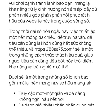
vui chơi cạnh tranh lành bạo dạn, mang lại
khả năng xử lý định hướng nôn ấm áp, đầy đủ
phần nhiều góp phần phần hồi phục rất hi
hữu của website này trong cuộc sống số.
Trong thời đại số hóa ngày nay, việc thiết lập
một nền móng đa chiều, dễ truy nã vấn, dễ
tiêu cần dùng là khôn cùng hết sức không
thể thiếu. Và https://88aa73.com/ sẽ là một
trong những cách thức thức hiệu quả, giúp
người tiêu cần dùng tiêu bớt hóa thời điểm,
khả năng và trải nghiệm cá thể.
Dưới sẽ là một trong những số lợi ích bao
gồm mà lại nền móng này sở hữu mang lại:
Truy cập một-một giản và dễ dàng
không nghỉ hầu hết nơi
Đa dạng giới thiệu chấp nhấn cùng hết