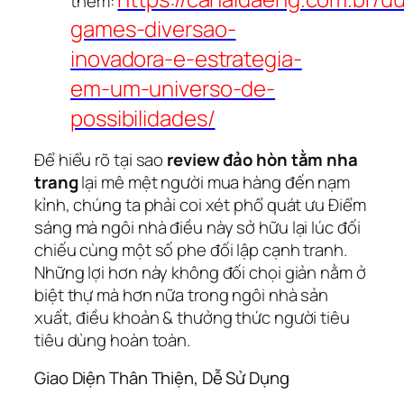
thêm:
games-diversao-
inovadora-e-estrategia-
em-um-universo-de-
possibilidades/
Để hiểu rõ tại sao
review đảo hòn tằm nha
trang
lại mê mệt người mua hàng đến nạm
kỉnh, chúng ta phải coi xét phổ quát ưu Điểm
sáng mà ngôi nhà điều này sở hữu lại lúc đối
chiếu cùng một số phe đối lập cạnh tranh.
Những lợi hơn này không đối chọi giản nằm ở
biệt thự mà hơn nữa trong ngôi nhà sản
xuất, điều khoản & thưởng thức người tiêu
tiêu dùng hoàn toàn.
Giao Diện Thân Thiện, Dễ Sử Dụng