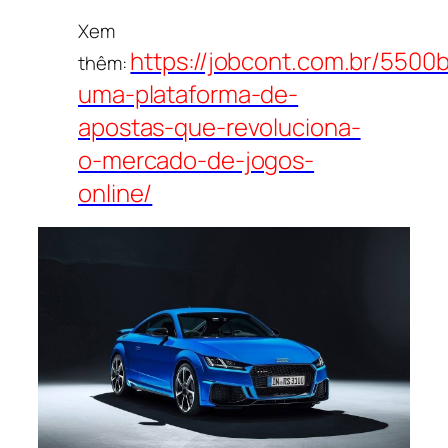
Xem
https://jobcont.com.br/5500
thêm:
uma-plataforma-de-
apostas-que-revoluciona-
o-mercado-de-jogos-
online/