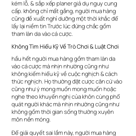
kém lỗ, & sắp xếp planer giả dụ nguy cung
cấp. không chỉ mất gắng, người mua hàng
cũng đề xuất nghỉ dưỡng một thời khắc để
lấy lại niềm tin Trước lúc đứng chắc gồm
tham làn da vào cá cược.
Không Tìm Hiểu Kỹ Về Trò Chơi & Luật Chơi
hầu hết người mua hàng gồm tham làn da
vào cá cược mà nhịn nhường cũng như
không kiếm hiểu kỹ về cuộc nghịch & cách
thức nghịch. Họ thường đặt cược căn cứ vào
cũng như ý mong muốn mong muốn hoặc
nghe theo khuyến nghị của khôn cùng phổ
quát người khác mà nhịn nhường cũng như
không gồm thời gian sống thường xuyên
môn nền móng.
Để giải quyết sai lầm này, người mua hàng