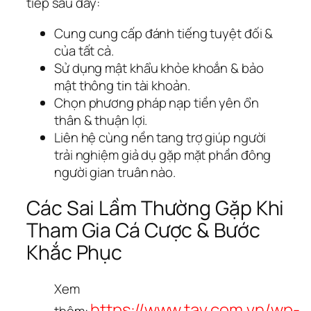
tiếp sau đây:
Cung cung cấp đánh tiếng tuyệt đối &
của tất cả.
Sử dụng mật khẩu khỏe khoắn & bảo
mật thông tin tài khoản.
Chọn phương pháp nạp tiền yên ổn
thân & thuận lợi.
Liên hệ cùng nền tang trợ giúp người
trải nghiệm giả dụ gặp mặt phần đông
người gian truân nào.
Các Sai Lầm Thường Gặp Khi
Tham Gia Cá Cược & Bước
Khắc Phục
Xem
https://www.tav.com.vn/wp-