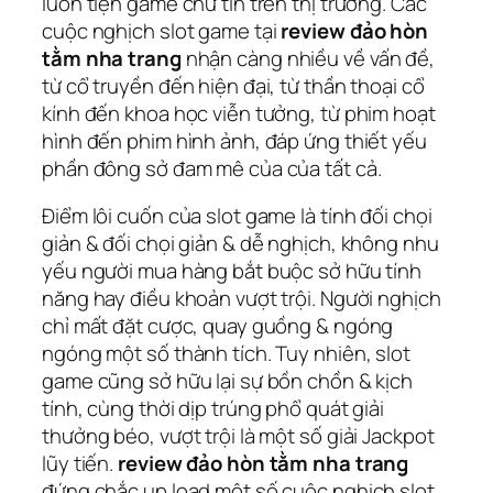
luôn tiện game chữ tín trên thị trường. Các
cuộc nghịch slot game tại
review đảo hòn
tằm nha trang
nhận càng nhiều về vấn đề,
từ cổ truyền đến hiện đại, từ thần thoại cổ
kính đến khoa học viễn tưởng, từ phim hoạt
hình đến phim hình ảnh, đáp ứng thiết yếu
phần đông sở đam mê của của tất cả.
Điểm lôi cuốn của slot game là tính đối chọi
giản & đối chọi giản & dễ nghịch, không nhu
yếu người mua hàng bắt buộc sở hữu tính
năng hay điều khoản vượt trội. Người nghịch
chỉ mất đặt cược, quay guồng & ngóng
ngóng một số thành tích. Tuy nhiên, slot
game cũng sở hữu lại sự bồn chồn & kịch
tính, cùng thời dịp trúng phổ quát giải
thưởng béo, vượt trội là một số giải Jackpot
lũy tiến.
review đảo hòn tằm nha trang
đứng chắc up load một số cuộc nghịch slot