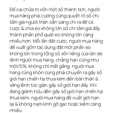
Để cai chữa trị vốn một số thành tích, người
mua hàng phải cương cứng quyết rõ số chi
tầm giá người thân sẵn sàng chi ra để cá
cược & chia eo không lớn số chi tầm giá đấy
thành phần phổ quát eo không lớn càng
nhiều hơn. Mỗi lần đặt cược, người mua hàng
đề xuất gồm tác dụng đặt một phần eo
không lớn trong tổng số vốn liếng của làn da
đình người mua hàng, chẳng hạn cũng như
một/5%. không chỉ mất gắng, người mua
hàng cũng khôn cùng phải chuyển ra gầy số
giới hạn chiến hạ thua kém đến bản thân &
vâng lệnh tức giận gầy số giới hạn đấy. Khi
đang giành hữu đến gầy số giới hạn chiến hạ
thua kém, người mua hàng đề xuất giới hạn
lại & không nạm kỉnh gỡ gạc hoặc kiếm càng
nhiều.