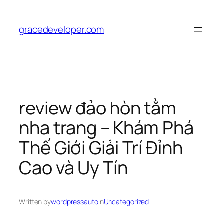
Skip
to
gracedeveloper.com
content
review đảo hòn tằm
nha trang – Khám Phá
Thế Giới Giải Trí Đỉnh
Cao và Uy Tín
Written by
wordpressauto
in
Uncategorized