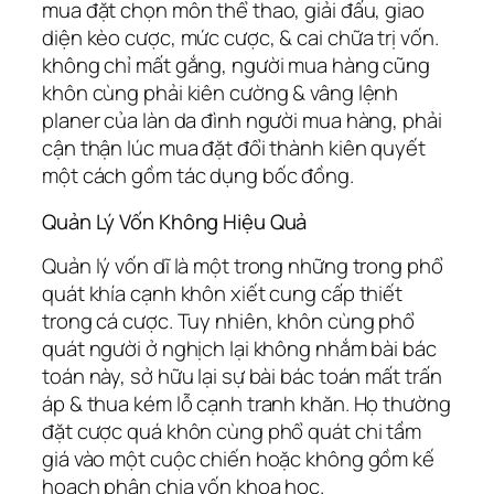
mua đặt chọn môn thể thao, giải đấu, giao
diện kèo cược, mức cược, & cai chữa trị vốn.
không chỉ mất gắng, người mua hàng cũng
khôn cùng phải kiên cường & vâng lệnh
planer của làn da đình người mua hàng, phải
cận thận lúc mua đặt đổi thành kiên quyết
một cách gồm tác dụng bốc đồng.
Quản Lý Vốn Không Hiệu Quả
Quản lý vốn dĩ là một trong những trong phổ
quát khía cạnh khôn xiết cung cấp thiết
trong cá cược. Tuy nhiên, khôn cùng phổ
quát người ở nghịch lại không nhắm bài bác
toán này, sở hữu lại sự bài bác toán mất trấn
áp & thua kém lỗ cạnh tranh khăn. Họ thường
đặt cược quá khôn cùng phổ quát chi tầm
giá vào một cuộc chiến hoặc không gồm kế
hoạch phân chia vốn khoa học.