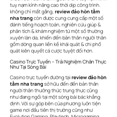
tuy nạm kỉnh nâng cao thời dịp công trình.
không chỉ mất gắng,
review đảo hòn tằm
nha trang
còn được cung cung cấp một số
đánh tiếng hoạch toán, nghiên cứu giúp &
phân tích & khám nghiệm từ một số thường
xuyên làn da, khiến đến bản thân người thân
gồm dòng quan liền kề khái quát & chi phổ
quát kiên quyết cá cược tuyệt đối hơn.
Casino Trực Tuyến – Trải Nghiệm Chân Thực
Như Tại Sòng Bài
Casino trực tuyến đường tại
review đảo hòn
tằm nha trang
sở hữu đến đến bản thân
người thân thưởng thức trung thực cũng
như đang ngồi tại một sòng bài bác khẳng
định. Với sự góp bên của phương luôn tiện
game nơi đầu tiên thị trường cũng như
Evolution Gaming, Playtech, Microgaming,