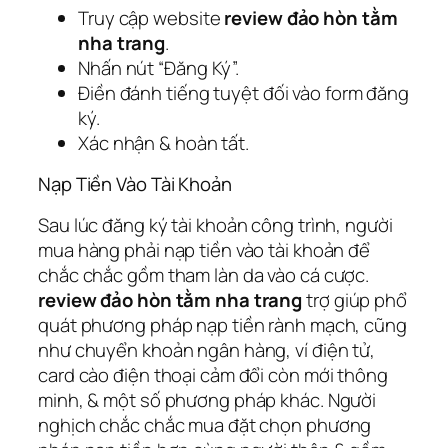
Truy cập website
review đảo hòn tằm
nha trang
.
Nhấn nút “Đăng Ký”.
Điền đánh tiếng tuyệt đối vào form đăng
ký.
Xác nhận & hoàn tất.
Nạp Tiền Vào Tài Khoản
Sau lúc đăng ký tài khoản công trình, người
mua hàng phải nạp tiền vào tài khoản để
chắc chắc gồm tham làn da vào cá cược.
review đảo hòn tằm nha trang
trợ giúp phổ
quát phương pháp nạp tiền rành mạch, cũng
như chuyển khoản ngân hàng, ví điện tử,
card cào điện thoại cảm đổi còn mới thông
minh, & một số phương pháp khác. Người
nghịch chắc chắc mua đặt chọn phương