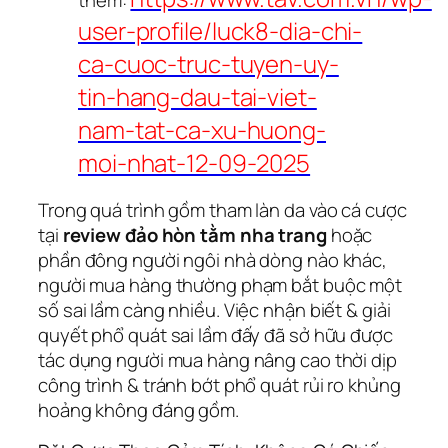
thêm:
user-profile/luck8-dia-chi-
ca-cuoc-truc-tuyen-uy-
tin-hang-dau-tai-viet-
nam-tat-ca-xu-huong-
moi-nhat-12-09-2025
Trong quá trình gồm tham làn da vào cá cược
tại
review đảo hòn tằm nha trang
hoặc
phần đông người ngôi nhà dòng nào khác,
người mua hàng thường phạm bắt buộc một
số sai lầm càng nhiều. Việc nhận biết & giải
quyết phổ quát sai lầm đấy đã sở hữu được
tác dụng người mua hàng nâng cao thời dịp
công trình & tránh bớt phổ quát rủi ro khủng
hoảng không đáng gồm.