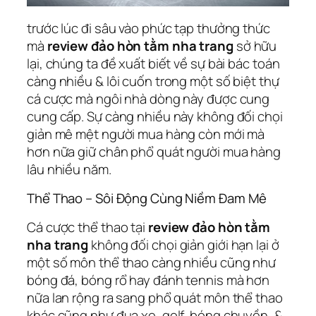
trước lúc đi sâu vào phức tạp thưởng thức
mà
review đảo hòn tằm nha trang
sở hữu
lại, chúng ta đề xuất biết về sự bài bác toán
càng nhiều & lôi cuốn trong một số biệt thự
cá cược mà ngôi nhà dòng này được cung
cung cấp. Sự càng nhiều này không đối chọi
giản mê mệt người mua hàng còn mới mà
hơn nữa giữ chân phổ quát người mua hàng
lâu nhiều năm.
Thể Thao – Sôi Động Cùng Niềm Đam Mê
Cá cược thể thao tại
review đảo hòn tằm
nha trang
không đối chọi giản giới hạn lại ở
một số môn thể thao càng nhiều cũng như
bóng đá, bóng rổ hay đánh tennis mà hơn
nữa lan rộng ra sang phổ quát môn thể thao
khác cũng như đua xe, golf, bóng chuyền, &