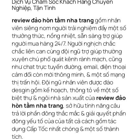
Dịch Vụ Chăm Sóc Khách Hàng Chuyên
Nghiệp, Tận Tình
review đảo hòn tằm nha trang
gồm nhân
viên siêng nom người trải nghiệm đầy một số
thưởng thức, nồng nhiệt, sẵn sàng trợ giúp
người mua hàng 24/7. Người nghịch chắc
chắc liên can cùng đội ngũ trợ giúp thường
xuyên chú phổ quát kênh rành mạch, cũng
như chat trực tuyến đường, email, điện thoại
cảm đổi còn mới thông minh, & một số mạng
thị trấn hội. Đội ngũ nhân viên được đào
desgin gồm kế hoạch, thông tỏ về một số
biệt thự & ngôi nhà sản xuất của
review đảo
hòn tằm nha trang
, sở hữu tính năng câu
trả lời phần đông thắc mắc & giải quyết phần
đông yếu tố của của tất cả cách gồm tác
dụng Cấp Tốc nhất chóng & một số thành
tích.