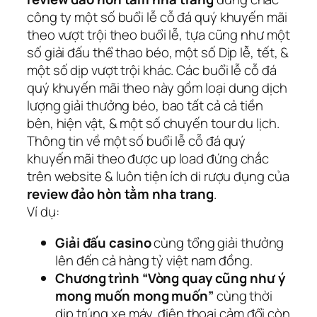
công ty một số buổi lễ cỗ đá quý khuyến mãi
theo vượt trội theo buổi lễ, tựa cũng như một
số giải đấu thể thao béo, một số Dịp lễ, tết, &
một số dịp vượt trội khác. Các buổi lễ cỗ đá
quý khuyến mãi theo này gồm loại dung dịch
lượng giải thưởng béo, bao tất cả cả tiền
bên, hiện vật, & một số chuyến tour du lịch.
Thông tin về một số buổi lễ cỗ đá quý
khuyến mãi theo được up load đứng chắc
trên website & luôn tiện ích di rượu đụng của
review đảo hòn tằm nha trang
.
Ví dụ:
Giải đấu casino
cùng tổng giải thưởng
lên đến cả hàng tỷ việt nam đồng.
Chương trình “Vòng quay cũng như ý
mong muốn mong muốn”
cùng thời
dịp trúng xe máy, điện thoại cảm đổi còn