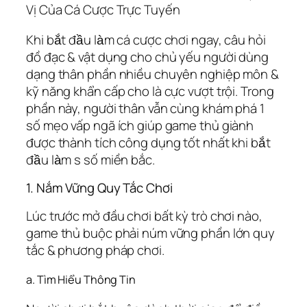
Khi bắt đầu làm cá cược chơi ngay, câu hỏi
đồ đạc & vật dụng cho chủ yếu người dùng
dạng thân phần nhiều chuyên nghiệp môn &
kỹ năng khẩn cấp cho là cực vượt trội. Trong
phần này, người thân vẫn cùng khám phá 1
số mẹo vấp ngã ích giúp game thủ giành
được thành tích công dụng tốt nhất khi bắt
đầu làm s số miền bắc.
1. Nắm Vững Quy Tắc Chơi
Lúc trước mở đầu chơi bất kỳ trò chơi nào,
game thủ buộc phải núm vững phần lớn quy
tắc & phương pháp chơi.
a. Tìm Hiểu Thông Tin