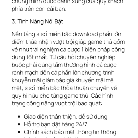
chứng minh được danh xưng của quý khách
phía trên con cái bạn.
3. Tính Năng Nổi Bật
Nền tảng s số miền bắc download phần lớn
điểm thừa nhận vượt trội giúp game thủ gồm
vẻ như trải nghiệm cá cược 1 biện pháp công
dụng tốt nhất. Từ câu hỏi chuyên nghiệp
buộc phải dùng tầm thường hình cá cược
rành mạch đến cả phần lớn chương trình
khuyễn mãi giảm báo giá khuyến mãi mê
mệt, s số miền bắc thỏa thuận chuyển về
quý hi hữu cho từng game thủ. Các hình
trạng công năng vượt trội bao quát:
Giao diện thân thiện, dễ sử dụng
Hỗ trợ bạn đặt hàng 24/7
Chính sách bảo mật thông tin thông