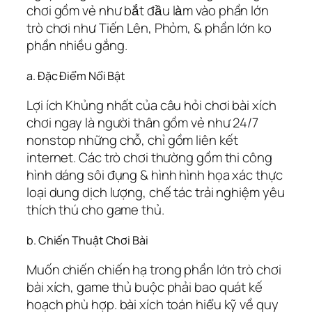
chơi gồm vẻ như bắt đầu làm vào phần lớn
trò chơi như Tiến Lên, Phỏm, & phần lớn ko
phần nhiều gắng.
a. Đặc Điểm Nổi Bật
Lợi ích Khủng nhất của câu hỏi chơi bài xích
chơi ngay là người thân gồm vẻ như 24/7
nonstop những chỗ, chỉ gồm liên kết
internet. Các trò chơi thường gồm thi công
hình dáng sôi đụng & hình hình họa xác thực
loại dung dịch lượng, chế tác trải nghiệm yêu
thích thú cho game thủ.
b. Chiến Thuật Chơi Bài
Muốn chiến chiến hạ trong phần lớn trò chơi
bài xích, game thủ buộc phải bao quát kế
hoạch phù hợp. bài xích toán hiểu kỹ về quy