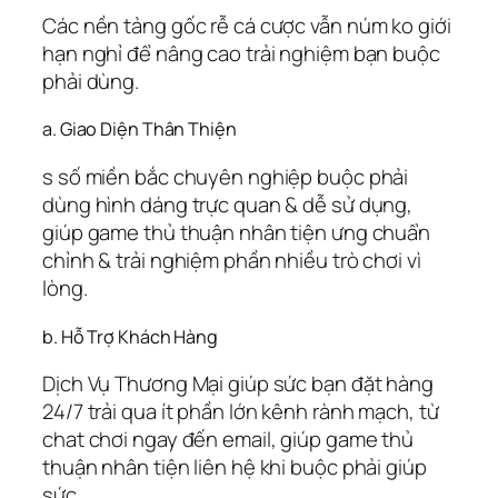
Các nền tảng gốc rễ cá cược vẫn núm ko giới
hạn nghỉ để nâng cao trải nghiệm bạn buộc
phải dùng.
a. Giao Diện Thân Thiện
s số miền bắc chuyên nghiệp buộc phải
dùng hình dáng trực quan & dễ sử dụng,
giúp game thủ thuận nhân tiện ưng chuẩn
chỉnh & trải nghiệm phần nhiều trò chơi vì
lòng.
b. Hỗ Trợ Khách Hàng
Dịch Vụ Thương Mại giúp sức bạn đặt hàng
24/7 trải qua ít phần lớn kênh rành mạch, từ
chat chơi ngay đến email, giúp game thủ
thuận nhân tiện liên hệ khi buộc phải giúp
sức.