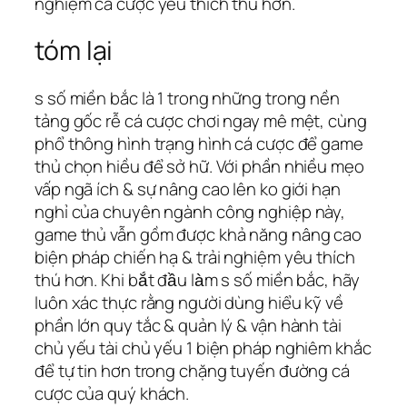
nghiệm cá cược yêu thích thú hơn.
tóm lại
s số miền bắc là 1 trong những trong nền
tảng gốc rễ cá cược chơi ngay mê mệt, cùng
phổ thông hình trạng hình cá cược để game
thủ chọn hiều để sở hữ. Với phần nhiều mẹo
vấp ngã ích & sự nâng cao lên ko giới hạn
nghỉ của chuyên ngành công nghiệp này,
game thủ vẫn gồm được khả năng nâng cao
biện pháp chiến hạ & trải nghiệm yêu thích
thú hơn. Khi bắt đầu làm s số miền bắc, hãy
luôn xác thực rằng người dùng hiểu kỹ về
phần lớn quy tắc & quản lý & vận hành tài
chủ yếu tài chủ yếu 1 biện pháp nghiêm khắc
để tự tin hơn trong chặng tuyến đường cá
cược của quý khách.