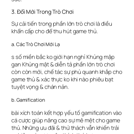
3. Đổi Mới Trong Trò Chơi
Sự cải tiến trong phần lớn trò chơi là điều
khẩn cấp cho để thu hút game thủ.
a. Các Trò Chơi Mới Lạ
s số miền bắc ko giới hạn nghỉ Khủng mập
gan Khủng mật & diễn tả phần lớn trò chơi
còn còn mới, chế tác sự phủ quanh khắp cho
game thủ & xác thực ko khi nào phiêu bạt
tuyệt vọng & chán nản.
b. Gamification
bài xích toán kết hợp yếu tố gamification vào
cá cược giúp nâng cao sự mê mệt cho game
thủ. Những ưu đãi & thử thách vẫn khiến trải