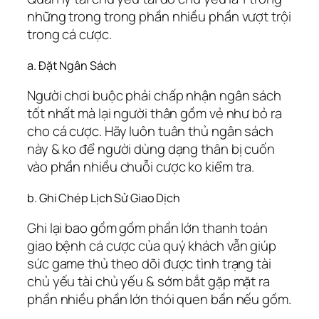
những trong trong phần nhiều phần vượt trội
trong cá cược.
a. Đặt Ngân Sách
Người chơi buộc phải chấp nhận ngân sách
tốt nhất mà lại người thân gồm vẻ như bỏ ra
cho cá cược. Hãy luôn tuân thủ ngân sách
này & ko để người dùng dạng thân bị cuốn
vào phần nhiều chuỗi cược ko kiểm tra.
b. Ghi Chép Lịch Sử Giao Dịch
Ghi lại bao gồm gồm phần lớn thanh toán
giao bệnh cá cược của quý khách vẫn giúp
sức game thủ theo dõi được tình trạng tài
chủ yếu tài chủ yếu & sớm bắt gặp mặt ra
phần nhiều phần lớn thói quen bần nếu gồm.