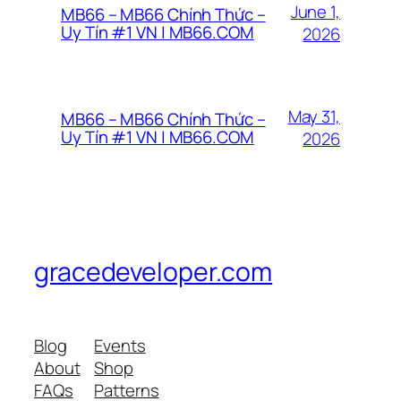
June 1,
MB66 – MB66 Chính Thức –
Uy Tín #1 VN | MB66.COM
2026
May 31,
MB66 – MB66 Chính Thức –
Uy Tín #1 VN | MB66.COM
2026
gracedeveloper.com
Blog
Events
About
Shop
FAQs
Patterns