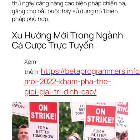
thủ ngày càng nâng cao biện pháp chiến hạ,
gắng cho bắt buộc hãy sử dụng nó 1 biện
pháp phù hợp.
Xu Hướng Mới Trong Ngành
Cá Cược Trực Tuyến
Xem
https://betaprogrammers.info
thêm:
moi-2022-kham-pha-the-
gioi-giai-tri-dinh-cao/