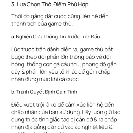
3. Lựa Chọn Thời Điểm Phù Hợp
Thời do gắng đặt cược cũng liên hệ đến
thành tích của game thủ.
a. Nghiên Cứu Thông Tin Trước Trận Đấu
Lúc trước trận đánh diễn ra, game thủ bắt
buộc theo dõi phần lớn thông báo về đội
bóng, thống con gà cầu thủ, phong độ gần
đây & phần lớn yếu tố khác để gồm chấp
nhận đúng mực khi cá cược.
b. Tránh Quyết Định Cảm Tính
Điều vượt trội là ko để cảm xúc liên hệ đến
chấp nhận của bạn sử dụng. Hãy luôn giữ lao
đụng trí óc tỉnh giấc táo bị cắn dở & ra chấp
nhận địa gắng căn cứ vào ác nghiệt liệu &