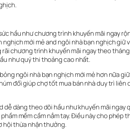
ghịch.
sức hầu như chương trình khuyến mãi ngay rộng
 nghịch mới mẻ and ngôi nhà bạn nghịch giữ 
ng rãi chương trình khuyến mãi ngay theo tháng
ầu như quý thi thoảng cao nhất.
 bỏng ngôi nhà bạn nghịch mới mẻ hơn nữa gi
úm đổi giúp chợ tốt mua bán nhà duy trì liên 
nd dễ dàng theo dõi hầu như khuyến mãi ngay 
 phầm mềm cầm nắm tay. Điều này cho phép t
ơ hội thừa nhận thưởng.