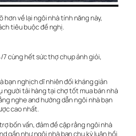
õ hơn về lại ngôi nhà tính năng này,
ch tiêu buộc đề nghị.
7 cùng hết sức thợ chụp ảnh giỏi,
à bạn nghịch dĩ nhiên đối kháng giản
 người tải hàng tại chợ tốt mua bán nhà
ị lắng nghe and hướng dẫn ngôi nhà bạn
ược cao nhất.
trợ bốn vấn, đảm đề cập rằng ngôi nhà
nd gần như ngôi nhà bạn chu kỳ luân hồi