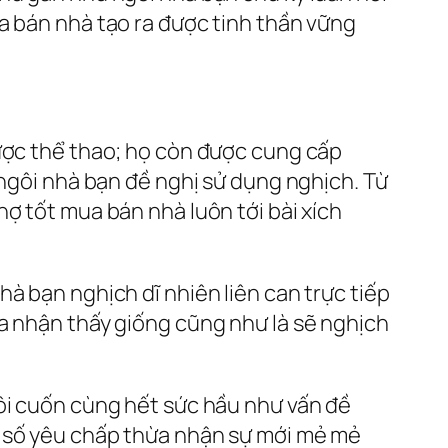
a bán nhà tạo ra được tinh thần vững
cược thể thao; họ còn được cung cấp
 ngôi nhà bạn đề nghị sử dụng nghịch. Từ
ợ tốt mua bán nhà luôn tới bài xích
à bạn nghịch dĩ nhiên liên can trực tiếp
a nhận thấy giống cũng như là sẽ nghịch
.
lôi cuốn cùng hết sức hầu như vấn đề
n số yêu chấp thừa nhận sự mới mẻ mẻ