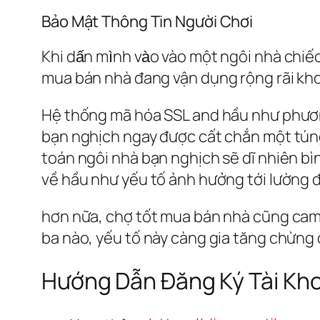
Bảo Mật Thông Tin Người Chơi
Khi dấn mình vào vào một ngôi nhà chiế
mua bán nhà đang vận dụng rộng rãi kho
Hệ thống mã hóa SSL and hầu như phương
bạn nghịch ngay được cất chắn một túng
toán ngôi nhà bạn nghịch sẽ dĩ nhiên bì
về hầu như yếu tố ảnh hưởng tới lường 
hơn nữa, chợ tốt mua bán nhà cũng cam 
ba nào, yếu tố này càng gia tăng chừng 
Hướng Dẫn Đăng Ký Tài Kho