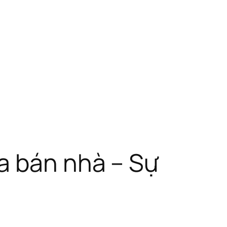
a bán nhà – Sự
e