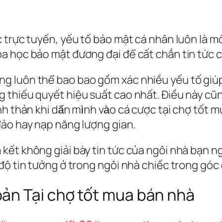
c trực tuyến, yếu tố bảo mật cá nhân luôn là mố
a học bảo mật đương đại để cất chắn tin tức 
 luôn thể bao bao gồm xác nhiều yếu tố giúp
 thiếu quyết hiệu suất cao nhất. Điều này cũn
nh thản khi dấn mình vào cá cược tại chợ tố
đảo hay nạp năng lượng gian.
kết không giải bày tin tức của ngôi nhà bạn 
độ tin tưởng ở trong ngôi nhà chiếc trong góc 
ản Tại chợ tốt mua bán nhà