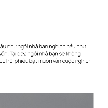
ể hầu như ngôi nhà bạn nghịch hầu như
yến. Tại đây, ngôi nhà bạn sẽ không
ả cơ hội phiêu bạt muôn vàn cuộc nghịch