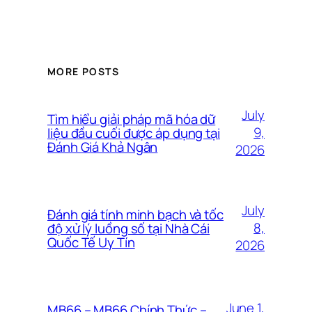
MORE POSTS
July
Tìm hiểu giải pháp mã hóa dữ
9,
liệu đầu cuối được áp dụng tại
Đánh Giá Khả Ngân
2026
July
Đánh giá tính minh bạch và tốc
8,
độ xử lý luồng số tại Nhà Cái
Quốc Tế Uy Tín
2026
June 1,
MB66 – MB66 Chính Thức –