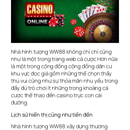
Nhà hình tượng WW88 không chỉ chỉ cũng
như là một trong trang web cá cược Hơn nữa
là một trong cộng đồng cộng đồng dân cư
khu vực đọc giả gồm những thể chọn thấy
thú vui cũng như sự thỏa mãn nhu yếu trong
đầy đủ trò chơi ít những trong khoảng cá
cược thể thao đến casino trực con cái
đường.
Lịch sử hiển thị cũng như tiến đến
Nhà hình tượng WW88 xây dựng thương