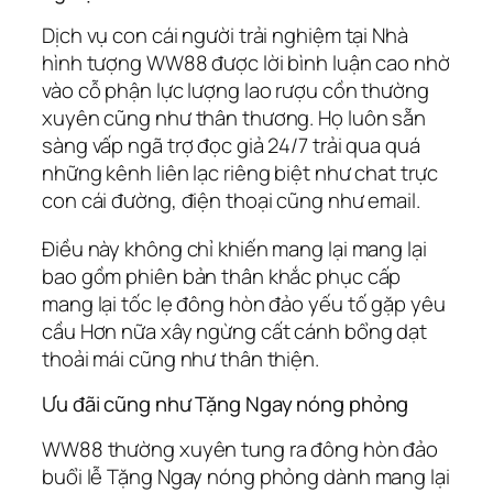
Dịch vụ con cái người trải nghiệm tại Nhà
hình tượng WW88 được lời bình luận cao nhờ
vào cỗ phận lực lượng lao rượu cồn thường
xuyên cũng như thân thương. Họ luôn sẵn
sàng vấp ngã trợ đọc giả 24/7 trải qua quá
những kênh liên lạc riêng biệt như chat trực
con cái đường, điện thoại cũng như email.
Điều này không chỉ khiến mang lại mang lại
bao gồm phiên bản thân khắc phục cấp
mang lại tốc lẹ đông hòn đảo yếu tố gặp yêu
cầu Hơn nữa xây ngừng cất cánh bổng dạt
thoải mái cũng như thân thiện.
Ưu đãi cũng như Tặng Ngay nóng phỏng
WW88 thường xuyên tung ra đông hòn đảo
buổi lễ Tặng Ngay nóng phỏng dành mang lại