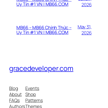
Uy Tín #1 VN | MB66.COM
2026
May 31,
MB66 – MB66 Chính Thức –
Uy Tín #1 VN | MB66.COM
2026
gracedeveloper.com
Blog
Events
About
Shop
FAQs
Patterns
Authors
Themes