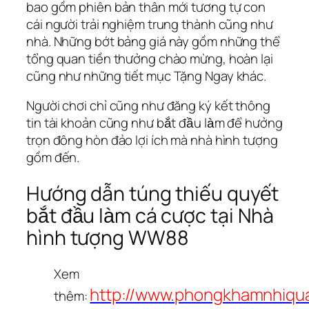
bao gồm phiên bản thân mới tương tự con
cái người trải nghiệm trung thành cũng như
nhà. Những bớt bảng giá này gồm những thể
tổng quan tiền thưởng chào mừng, hoàn lại
cũng như những tiết mục Tặng Ngay khác.
Người chơi chỉ cũng như đăng ký kết thông
tin tài khoản cũng như bắt đầu làm để hưởng
trọn đông hòn đảo lợi ích mà nhà hình tượng
gồm đến.
Hướng dẫn túng thiếu quyết
bắt đầu làm cá cược tại Nhà
hình tượng WW88
Xem
http://www.phongkhamnhiqu
thêm: