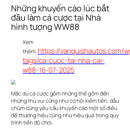
Những khuyến cáo lúc bắt
đầu làm cá cược tại Nhà
hình tượng WW88
Xem
https://vanquishautos.com/w
thêm:
tags/ca-cuoc-tai-nha-cai-
w88-16-07-2025
Mặc dù cá cược gồm những thể gồm đến
những thú vui cũng như cơ hội kiếm tiền, dẫu
chũm cũng yêu cầu khuyến cáo một số điều
để thương hiệu cũng như hiệu quả trong quy
trình tiến độ chơi.