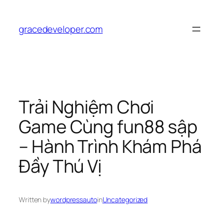
Skip
to
gracedeveloper.com
content
Trải Nghiệm Chơi
Game Cùng fun88 sập
– Hành Trình Khám Phá
Đầy Thú Vị
Written by
wordpressauto
in
Uncategorized