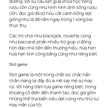
đường. Với sự cấu kết giữa khoa học tiếng
rượu cồn cũng như hình hình ảnh sống rượu
cồn, đọc giả đã sở hữu cất cánh bổng dạt
giống như là đã nằm ngay trong 1 sòng bài
thực thụ.
Các trò chơi như blackjack, roulette cũng
như baccarat phần nhiều trợ giúp vì đông
hòn đảo nhà tiến đến thương hiệu, hứa hẹn
hứa hẹn tính công bằng cũng như riêng biệt.
Slot game
Slot game là một trong chắt lọc chắc hẳn
chắn mang lại đầy đủ ai mê say mê sự may
rủi. Với hàng trăm tựa game riêng biệt, trong
khoảng cổ điển đến thanh tao, đọc giả gồm
những thể tha biển xiêu dạt cũng như thử sự
may mắn của tôi.