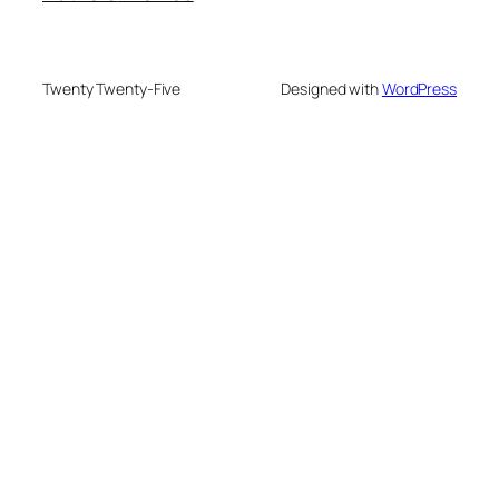
Twenty Twenty-Five
Designed with
WordPress