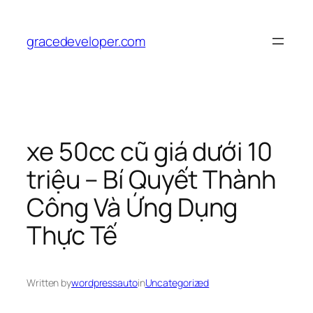
Skip
to
gracedeveloper.com
content
xe 50cc cũ giá dưới 10
triệu – Bí Quyết Thành
Công Và Ứng Dụng
Thực Tế
Written by
wordpressauto
in
Uncategorized