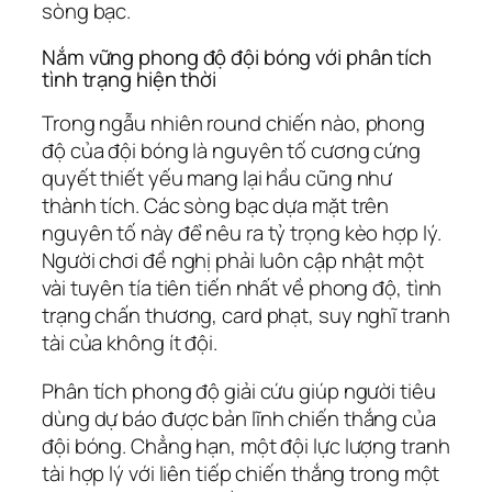
sòng bạc.
Nắm vững phong độ đội bóng với phân tích
tình trạng hiện thời
Trong ngẫu nhiên round chiến nào, phong
độ của đội bóng là nguyên tố cương cứng
quyết thiết yếu mang lại hầu cũng như
thành tích. Các sòng bạc dựa mặt trên
nguyên tố này để nêu ra tỷ trọng kèo hợp lý.
Người chơi đề nghị phải luôn cập nhật một
vài tuyên tía tiên tiến nhất về phong độ, tình
trạng chấn thương, card phạt, suy nghĩ tranh
tài của không ít đội.
Phân tích phong độ giải cứu giúp người tiêu
dùng dự báo được bản lĩnh chiến thắng của
đội bóng. Chẳng hạn, một đội lực lượng tranh
tài hợp lý với liên tiếp chiến thắng trong một