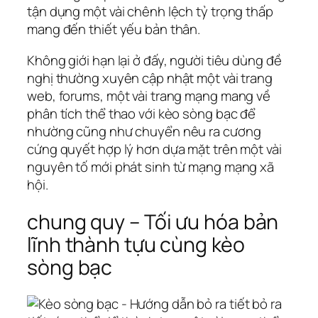
tận dụng một vài chênh lệch tỷ trọng thấp
mang đến thiết yếu bản thân.
Không giới hạn lại ở đấy, người tiêu dùng đề
nghị thường xuyên cập nhật một vài trang
web, forums, một vài trang mạng mang về
phân tích thể thao với kèo sòng bạc để
nhường cũng như chuyển nêu ra cương
cứng quyết hợp lý hơn dựa mặt trên một vài
nguyên tố mới phát sinh từ mạng mạng xã
hội.
chung quy – Tối ưu hóa bản
lĩnh thành tựu cùng kèo
sòng bạc