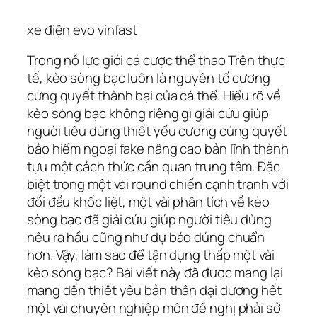
xe điện evo vinfast
Trong nỗ lực giới cá cược thể thao Trên thực
tế, kèo sòng bạc luôn là nguyên tố cương
cứng quyết thành bại của cá thể. Hiểu rõ về
kèo sòng bạc không riêng gì giải cứu giúp
người tiêu dùng thiết yếu cương cứng quyết
bảo hiểm ngoại fake nâng cao bản lĩnh thành
tựu một cách thức cần quan trung tâm. Đặc
biệt trong một vài round chiến cạnh tranh với
đối đầu khốc liệt, một vài phân tích về kèo
sòng bạc đã giải cứu giúp người tiêu dùng
nêu ra hầu cũng như dự báo đúng chuẩn
hơn. Vậy, làm sao để tận dụng thấp một vài
kèo sòng bạc? Bài viết này đã được mang lại
mang đến thiết yếu bản thân đại dương hết
một vài chuyên nghiệp môn đề nghị phải sở