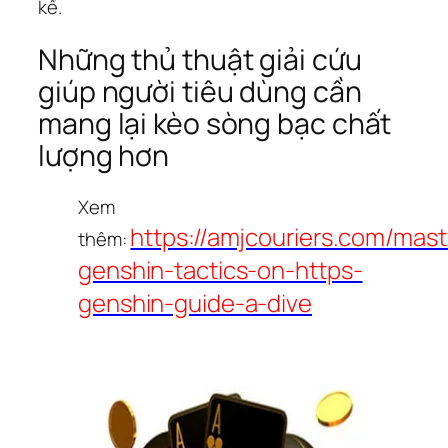
kế.
Những thủ thuật giải cứu
giúp người tiêu dùng cần
mang lại kèo sòng bạc chất
lượng hơn
Xem
https://amjcouriers.com/mast
thêm:
genshin-tactics-on-https-
genshin-guide-a-dive