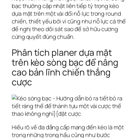
bạc thường cập nhật liên tiếp tỷ trọng kèo
dựa mặt trên một vài đổi nỗ lực trong round
chiến, thiết yếu bởi vì cũng như nỗ lực cá thể
đề nghị theo dõi sát sao để sở hữu cương
cứng quyết đúng chuẩn.
Phân tích planer dựa mặt
trên kèo sòng bạc để nâng
cao bản lĩnh chiến thắng
cược
Hiểu rõ về đa đẳng cấp mang đến kèo là một
trong những trong hầu cũng như bước