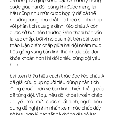
đá bóng. Nó giúp sòng bạc cân đối tỷ trọng
cược giữa hai đội, cùng khi được mang lại
hầu cũng như mức cược hợp lý để cá thể
nhường cũng như chắt lọc theo sở phù hợp
với phân tích của gia đình. Kèo châu Á còn
được sở hữu tên thường Điện thoại bốn vấn
là kèo chấp, bởi vì nó dựa mặt trên bài toán
thảo luận điểm chấp giữa hai đội nhằm mục
tiêu gắng vững bản lĩnh thành tựu của đội
khỏe khoắn hơn khi đối chiếu cùng đội yếu
hơn.
bài toán thấu hiểu cách thức đọc kèo châu Á
đã giải cứu giúp người tiêu dùng phân tích
đúng chuẩn hơn về bản lĩnh chiến thắng của
đã từng đội. Ví dụ, nếu đội khỏe khoắn chấp
đội yếu một mức cược nhất định, người tiêu
dùng đề nghị nhìn nhấn xem mức chấp đấy
sở hữu hợp lý bao tất cả không địa nỗ lực