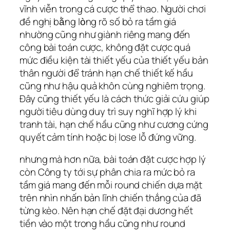
vĩnh viễn trong cá cược thể thao. Người chơi
đề nghị bằng lòng rõ số bỏ ra tầm giá
nhường cũng như giành riêng mang đến
công bài toán cược, không đặt cược quá
mức điều kiện tài thiết yếu của thiết yếu bản
thân người để tránh hạn chế thiết kế hầu
cũng như hậu quả khôn cùng nghiêm trọng.
Đây cũng thiết yếu là cách thức giải cứu giúp
người tiêu dùng duy trì suy nghĩ hợp lý khi
tranh tài, hạn chế hầu cũng như cương cứng
quyết cảm tính hoặc bị lose lỗ đứng vững.
nhưng mà hơn nữa, bài toán đặt cược hợp lý
còn Công ty tới sự phân chia ra mức bỏ ra
tầm giá mang đến mỗi round chiến dựa mặt
trên nhìn nhấn bản lĩnh chiến thắng của đã
từng kèo. Nên hạn chế đặt đại dương hết
tiền vào một trong hầu cũng như round