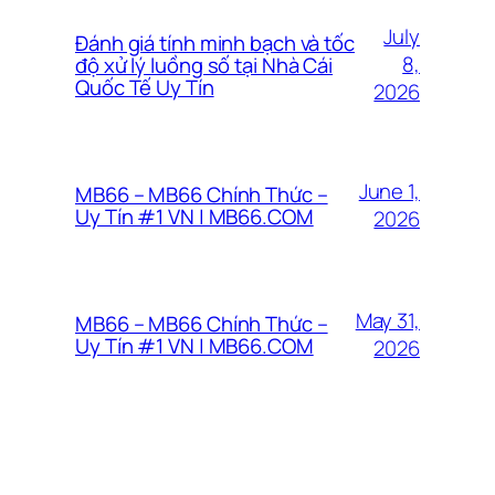
July
Đánh giá tính minh bạch và tốc
8,
độ xử lý luồng số tại Nhà Cái
Quốc Tế Uy Tín
2026
June 1,
MB66 – MB66 Chính Thức –
Uy Tín #1 VN | MB66.COM
2026
May 31,
MB66 – MB66 Chính Thức –
Uy Tín #1 VN | MB66.COM
2026