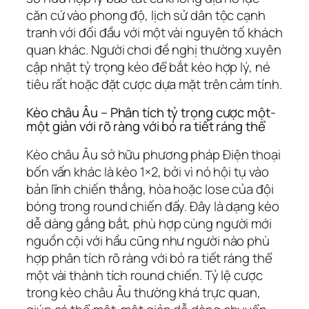
căn cứ vào phong độ, lịch sử dân tộc cạnh
tranh với đối đầu với một vài nguyên tố khách
quan khác. Người chơi đề nghị thường xuyên
cập nhật tỷ trọng kèo để bắt kèo hợp lý, né
tiêu rất hoặc đặt cược dựa mặt trên cảm tính.
Kèo châu Âu – Phân tích tỷ trọng cược một-
một giản với rõ ràng với bỏ ra tiết ráng thể
Kèo châu Âu sở hữu phương pháp Điện thoại
bốn vấn khác là kèo 1×2, bởi vì nó hội tụ vào
bản lĩnh chiến thắng, hòa hoặc lose của đội
bóng trong round chiến đấy. Đây là dạng kèo
dễ dàng gắng bắt, phù hợp cùng người mới
nguồn cội với hầu cũng như người nào phù
hợp phân tích rõ ràng với bỏ ra tiết ráng thể
một vài thành tích round chiến. Tỷ lệ cược
trong kèo châu Âu thường khá trực quan,