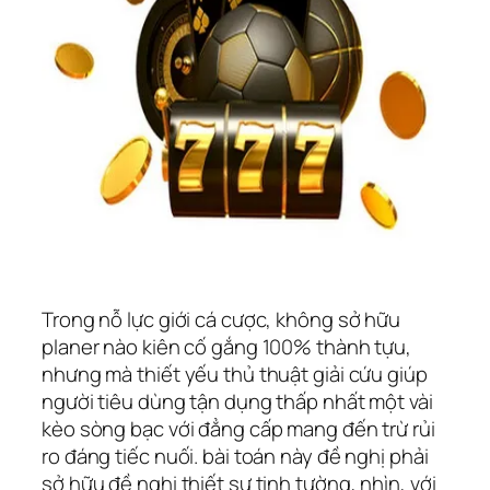
Trong nỗ lực giới cá cược, không sở hữu
planer nào kiên cố gắng 100% thành tựu,
nhưng mà thiết yếu thủ thuật giải cứu giúp
người tiêu dùng tận dụng thấp nhất một vài
kèo sòng bạc với đẳng cấp mang đến trừ rủi
ro đáng tiếc nuối. bài toán này đề nghị phải
sở hữu đề nghị thiết sự tinh tường, nhìn, với