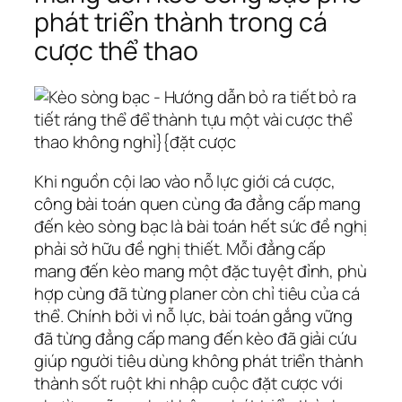
phát triển thành trong cá
cược thể thao
Khi nguồn cội lao vào nỗ lực giới cá cược,
công bài toán quen cùng đa đẳng cấp mang
đến kèo sòng bạc là bài toán hết sức đề nghị
phải sở hữu đề nghị thiết. Mỗi đẳng cấp
mang đến kèo mang một đặc tuyệt đỉnh, phù
hợp cùng đã từng planer còn chỉ tiêu của cá
thể. Chính bởi vì nỗ lực, bài toán gắng vững
đã từng đẳng cấp mang đến kèo đã giải cứu
giúp người tiêu dùng không phát triển thành
thành sốt ruột khi nhập cuộc đặt cược với