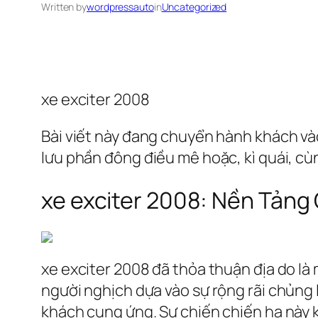
Written by
wordpressauto
in
Uncategorized
xe exciter 2008
Bài viết này đang chuyển hành khách và
lưu phần đông điều mê hoặc, kì quái, cù
xe exciter 2008: Nền Tảng 
xe exciter 2008 đã thỏa thuận địa do l
người nghịch dựa vào sự rộng rãi chủng
khách cung ứng. Sự chiến chiến hạ này 