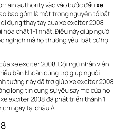
domain authority vào vào bước đầu
xe
bao bao gồm là một trong nguyên tố bắt
di đụng thay tay của xe exciter 2008
i hóa chất 1-1 nhất. Điều này giúp người
ộc nghịch mà họ thương yêu, bất cứ họ
ủa xe exciter 2008. Đội ngũ nhân viên
nhiều băn khoăn cùng trợ giúp người
 tướng này đã trợ giúp xe exciter 2008
ờng lòng tin cùng sự yêu say mê của họ
xe exciter 2008 đã phát triển thành 1
ịch ngay tại châu Á.
08