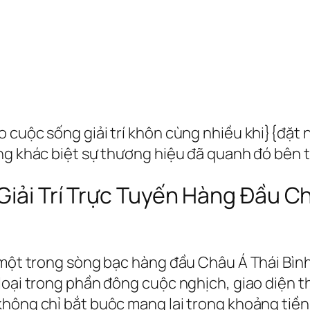
o cuộc sống giải trí khôn cùng nhiều khi}{đặt
ng khác biệt sự thương hiệu đã quanh đó bên t
Giải Trí Trực Tuyến Hàng Đầu C
à một trong sòng bạc hàng đầu Châu Á Thái Bì
 loại trong phần đông cuộc nghịch, giao diện
không chỉ bắt buộc mang lại trong khoảng tiền