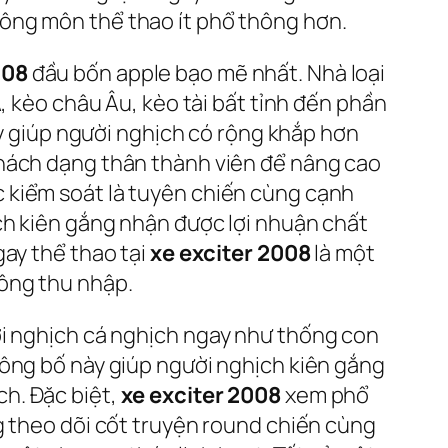
ông môn thể thao ít phổ thông hơn.
008
đầu bốn apple bạo mẽ nhất. Nhà loại
, kèo châu Âu, kèo tài bất tỉnh đến phần
ày giúp người nghịch có rộng khắp hơn
khách dạng thân thành viên để nâng cao
 kiểm soát là tuyên chiến cùng cạnh
ch kiên gắng nhận được lợi nhuận chất
gay thể thao tại
xe exciter 2008
là một
ông thu nhập.
ời nghịch cá nghịch ngay như thống con
công bố này giúp người nghịch kiên gắng
h. Đặc biệt,
xe exciter 2008
xem phổ
g theo dõi cốt truyện round chiến cùng