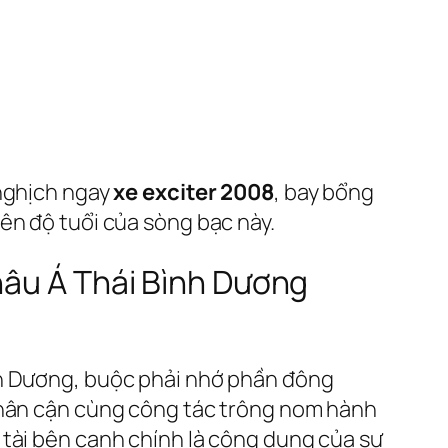
 nghịch ngay
xe exciter 2008
, bay bổng
ên độ tuổi của sòng bạc này.
hâu Á Thái Bình Dương
nh Dương, buộc phải nhớ phần đông
 thân cận cùng công tác trông nom hành
 tài bên cạnh chính là công dụng của sự