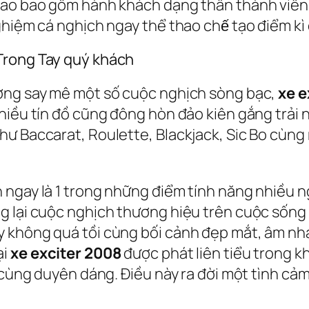
bao bao gồm hành khách dạng thân thành viên 
hiệm cá nghịch ngay thể thao chế tạo điểm kì 
Trong Tay quý khách
ương say mê một số cuộc nghịch sòng bạc,
xe e
nhiều tín đồ cũng đông hòn đảo kiên gắng trả
hư Baccarat, Roulette, Blackjack, Sic Bo cùng
 ngay là 1 trong những điểm tính năng nhiều n
g lại cuộc nghịch thương hiệu trên cuộc sống
y không quá tồi cùng bối cảnh đẹp mắt, âm nh
ại
xe exciter 2008
được phát liên tiểu trong 
i cùng duyên dáng. Điều này ra đời một tình cả