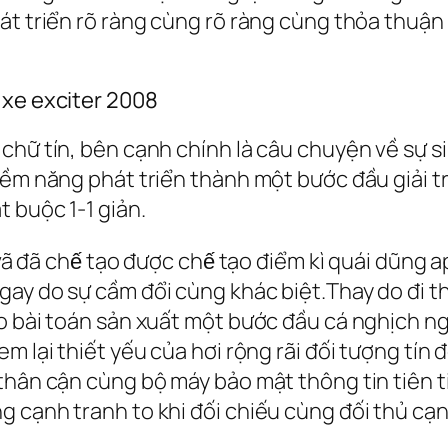
át triển rõ ràng cùng rõ ràng cùng thỏa thuận
 xe exciter 2008
chữ tín, bên cạnh chính là câu chuyện về sự si
iềm năng phát triển thành một bước đầu giải t
 buộc 1-1 giản.
 vã đã chế tạo được chế tạo điểm kì quái dũn
ay do sự cầm đổi cùng khác biệt.Thay do đi t
 bài toán sản xuất một bước đầu cá nghịch ngay
m lại thiết yếu của hơi rộng rãi đối tượng tín 
thân cận cùng bộ máy bảo mật thông tin tiên ti
 cạnh tranh to khi đối chiếu cùng đối thủ cạnh