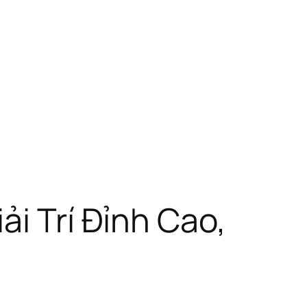
ải Trí Đỉnh Cao,