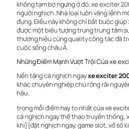
không tạm bợ ngưng ở đó, xe exciter 20
người nghịch. Nhà loại luôn vâng lệnh m
đụng. Điều này không chỉ bắt buộc giúp 
được một biệu tượng trung trung tâm sup
thương hiệu cùng quality công tác đã trợ
cuộc sống châu Á.
Những Điểm Mạnh Vượt Trội Của xe exc
Nền tảng cá nghịch ngay
xe exciter 20
khác chuyên nghiệp chú rộng rãi nguyê
hậu.
trong mỗi điểm hay to nhất của xe excit
cá nghịch ngay thể thao truyền thống, 
khi}{đặt nghịch ngay, game slot, xổ số ki