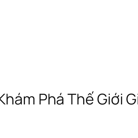
Khám Phá Thế Giới Gi