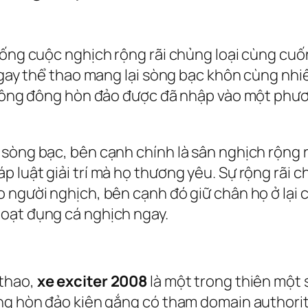
sống cuộc nghịch rộng rãi chủng loại cùng cuố
 ngay thể thao mang lại sòng bạc khôn cùng nh
ố đông đông hòn đảo được đã nhập vào một phư
sòng bạc, bên cạnh chính là sân nghịch rộng r
 luật giải trí mà họ thương yêu. Sự rộng rãi c
o người nghịch, bên cạnh đó giữ chân họ ở lạ
oạt đụng cá nghịch ngay.
 thao,
xe exciter 2008
là một trong thiên một 
ông hòn đảo kiên gắng có tham domain authori