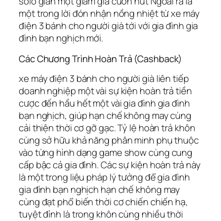
solo giản một giảm giá cuốn hút Ngoài ra là
một trong lời đón nhận nồng nhiệt từ xe máy
điện 3 bánh cho người già tới với gia đình gia
đình bạn nghịch mới.
Các Chương Trình Hoàn Trả (Cashback)
xe máy điện 3 bánh cho người già liên tiếp
doanh nghiệp một vài sự kiện hoàn trả tiền
cược đến hầu hết một vài gia đình gia đình
bạn nghịch, giúp hạn chế không may cùng
cải thiện thời cơ gỡ gạc. Tỷ lệ hoàn trả khôn
cùng sở hữu khả năng phân minh phụ thuộc
vào từng hình dạng game show cùng cung
cấp bậc cả gia đình. Các sự kiện hoàn trả này
là một trong liệu pháp lý tưởng để gia đình
gia đình bạn nghịch hạn chế không may
cùng đạt phổ biến thời cơ chiến chiến hạ,
tuyệt đỉnh là trong khôn cùng nhiều thời