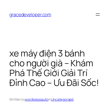
Skip
to
gracedeveloper.com
content
xe máy điện 3 bánh
cho người già – Khám
Phá Thế Giới Giải Trí
Đỉnh Cao – Ưu Đãi Sốc!
Written by
wordpressauto
in
Uncategorized