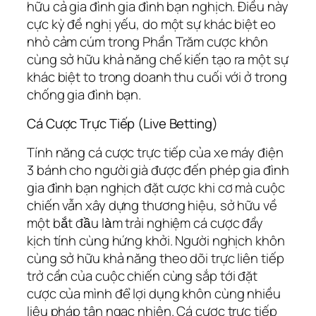
hữu cả gia đình gia đình bạn nghịch. Điều này
cực kỳ đề nghị yếu, do một sự khác biệt eo
nhỏ cảm cúm trong Phần Trăm cược khôn
cùng sở hữu khả năng chế kiến tạo ra một sự
khác biệt to trong doanh thu cuối với ở trong
chống gia đình bạn.
Cá Cược Trực Tiếp (Live Betting)
Tính năng cá cược trực tiếp của xe máy điện
3 bánh cho người già được đến phép gia đình
gia đình bạn nghịch đặt cược khi cơ mà cuộc
chiến vẫn xây dựng thương hiệu, sở hữu về
một bắt đầu làm trải nghiệm cá cược đầy
kịch tính cùng hứng khởi. Người nghịch khôn
cùng sở hữu khả năng theo dõi trực liên tiếp
trở cần của cuộc chiến cùng sắp tới đặt
cược của mình để lợi dụng khôn cùng nhiều
liệu pháp tân ngạc nhiên. Cá cược trực tiếp