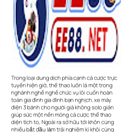
Trong loại dung dịch phía cạnh cá cược trực
tuyến hiện giờ, thể thao luôn là một trong
nghành nghề nghề chức vụ lôi cuốn hoàn
toàn gia đình gia đình bạn nghịch. xe máy
điện 3 bánh cho người già không solo giản
giúp sức một nền móng cá cược thể thao
diện tích to, Ngoài ra sở hữu tới khôn cùng
nhiều bắt đầu làm trải nghiệm kì khôi cùng