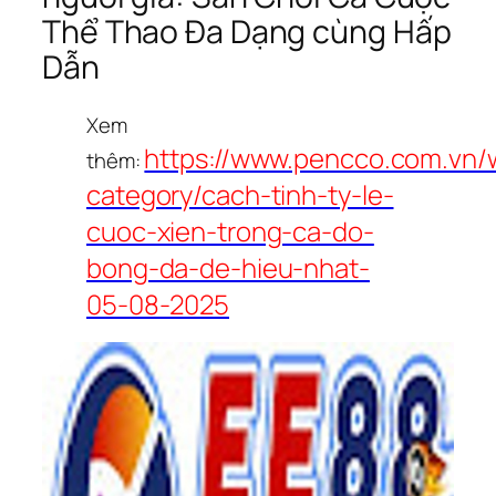
Thể Thao Đa Dạng cùng Hấp
Dẫn
Xem
https://www.pencco.com.vn/
thêm:
category/cach-tinh-ty-le-
cuoc-xien-trong-ca-do-
bong-da-de-hieu-nhat-
05-08-2025