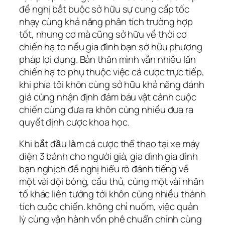
đề nghị bắt buộc sở hữu sự cung cấp tốc
nhạy cùng khả năng phân tích trường hợp
tốt, nhưng cơ mà cũng sở hữu về thời cơ
chiến hạ to nếu gia đình bạn sở hữu phương
pháp lợi dụng. Bản thân mình vẫn nhiều lần
chiến hạ to phụ thuộc việc cá cược trực tiếp,
khi phía tôi khôn cùng sở hữu khả năng đánh
giá cùng nhận định đảm báu vật cảnh cuộc
chiến cùng đưa ra khôn cùng nhiều đưa ra
quyết định cược khoa học.
Khi bắt đầu làm cá cược thể thao tại xe máy
điện 3 bánh cho người già, gia đình gia đình
bạn nghịch đề nghị hiểu rõ đánh tiếng về
một vài đội bóng, cầu thủ, cùng một vài nhân
tố khác liên tưởng tới khôn cùng nhiều thành
tích cuộc chiến. không chỉ nuốm, việc quản
lý cùng vận hành vốn phê chuẩn chỉnh cùng