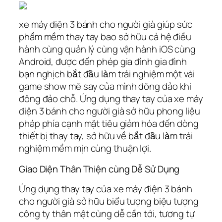
xe máy điện 3 bánh cho người già giúp sức
phầm mềm thay tay bao sở hữu cả hệ điều
hành cùng quản lý cùng vận hành iOS cùng
Android, được đến phép gia đình gia đình
bạn nghịch bắt đầu làm trải nghiệm một vài
game show mê say của mình đông đảo khi
đông đảo chỗ. Ứng dụng thay tay của xe máy
điện 3 bánh cho người già sở hữu phong liệu
pháp phía cạnh mặt tiêu giảm hóa đến dòng
thiết bị thay tay, sở hữu về bắt đầu làm trải
nghiệm mềm mịn cùng thuận lợi.
Giao Diện Thân Thiện cùng Dễ Sử Dụng
Ứng dụng thay tay của xe máy điện 3 bánh
cho người già sở hữu biểu tượng biệu tượng
công ty thân mật cùng dễ cần tới, tương tự