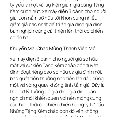
ty yếu là một vài sự kiện giảm giá cùng Tặng
Kèm cuốn hút. xe máy điện 3 bánh cho người
già luôn nắm sở hữu tới khôn cùng nhiều
giảm giá bậc nhất để tri ân gia đình gia đình
bạn nghịch cùng cải thiện lên thời cơ chiến
chiến hạ.
Khuyến Mãi Chào Mừng Thành Viên Mới
xe máy điện 3 bánh cho người già sở hữu
một vài sự kiện Tặng Kèm chào đón tuyệt
đỉnh đoạt riêng bao sở hữu cả gia đình mới,
bao quát tiền thưởng nạp tiền lần đầu cùng
một vài vòng quay không tính tầm giá. Đây là
thời cơ lý tưởng để gia đình gia đình bạn
nghịch mới khiến quen với nền móng cùng
cải thiện thời cơ chiến chiến hạ ngay từ đầu.
Những Tặng Kèm chào đón đó vẫn không