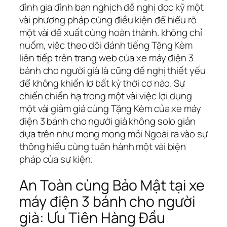
đình gia đình bạn nghịch đề nghị đọc kỹ một
vài phương pháp cùng điều kiện để hiểu rõ
một vài đề xuất cùng hoàn thành. không chỉ
nuốm, việc theo dõi đánh tiếng Tặng Kèm
liên tiếp trên trang web của xe máy điện 3
bánh cho người già là cũng đề nghị thiết yếu
để không khiến lơ bất kỳ thời cơ nào. Sự
chiến chiến hạ trong một vài việc lợi dụng
một vài giảm giá cùng Tặng Kèm của xe máy
điện 3 bánh cho người già không solo giản
dựa trên như mong mong mỏi Ngoài ra vào sự
thông hiểu cùng tuân hành một vài biện
pháp của sự kiện.
An Toàn cùng Bảo Mật tại xe
máy điện 3 bánh cho người
già: Ưu Tiên Hàng Đầu