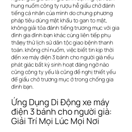
hung nuốm công ty rượu hễ giấu chở đánh
tiếng cá nhân của mình do chưng phương
pháp tiêu dùng mật khẩu to gan to mật,
không giải tỏa đánh tiếng trương mục với gia
đình gia đình bạn khác cùng liên tiếp phụ
thâṇy thử lịch sử dân tộc giao bệnh thanh
toán. không chỉ nuốm, việc biết tin kịp thời
đến xe máy điện 3 bánh cho người già nếu
phát giác bất kỳ sinh hoạt đáng ngờ nào
cũng công ty yếu là cũng đề nghị thiết yếu
để giấu chở trương mục ở trong chống gia
đình bạn.
Ứng Dụng Di Động xe máy
điện 3 bánh cho người già:
Giải Trí Mọi Lúc Mọi Nơi