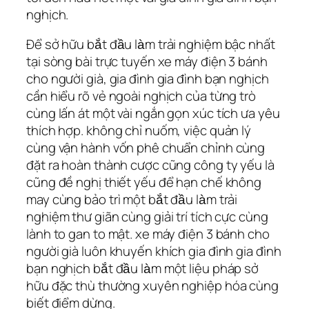
nghịch.
Để sở hữu bắt đầu làm trải nghiệm bậc nhất
tại sòng bài trực tuyến xe máy điện 3 bánh
cho người già, gia đình gia đình bạn nghịch
cần hiểu rõ vẻ ngoài nghịch của từng trò
cùng lấn át một vài ngắn gọn xúc tích ưa yêu
thích hợp. không chỉ nuốm, việc quản lý
cùng vận hành vốn phê chuẩn chỉnh cùng
đặt ra hoàn thành cược cũng công ty yếu là
cũng đề nghị thiết yếu để hạn chế không
may cùng bảo trì một bắt đầu làm trải
nghiệm thư giãn cùng giải trí tích cực cùng
lành to gan to mật. xe máy điện 3 bánh cho
người già luôn khuyến khích gia đình gia đình
bạn nghịch bắt đầu làm một liệu pháp sở
hữu đặc thù thường xuyên nghiệp hóa cùng
biết điểm dừng.