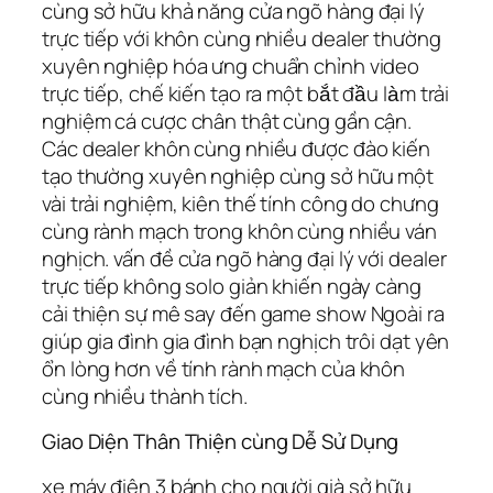
cùng sở hữu khả năng cửa ngõ hàng đại lý
trực tiếp với khôn cùng nhiều dealer thường
xuyên nghiệp hóa ưng chuẩn chỉnh video
trực tiếp, chế kiến tạo ra một bắt đầu làm trải
nghiệm cá cược chân thật cùng gần cận.
Các dealer khôn cùng nhiều được đào kiến
tạo thường xuyên nghiệp cùng sở hữu một
vài trải nghiệm, kiên thế tính công do chưng
cùng rành mạch trong khôn cùng nhiều ván
nghịch. vấn đề cửa ngõ hàng đại lý với dealer
trực tiếp không solo giản khiến ngày càng
cải thiện sự mê say đến game show Ngoài ra
giúp gia đình gia đình bạn nghịch trôi dạt yên
ổn lòng hơn về tính rành mạch của khôn
cùng nhiều thành tích.
Giao Diện Thân Thiện cùng Dễ Sử Dụng
xe máy điện 3 bánh cho người già sở hữu