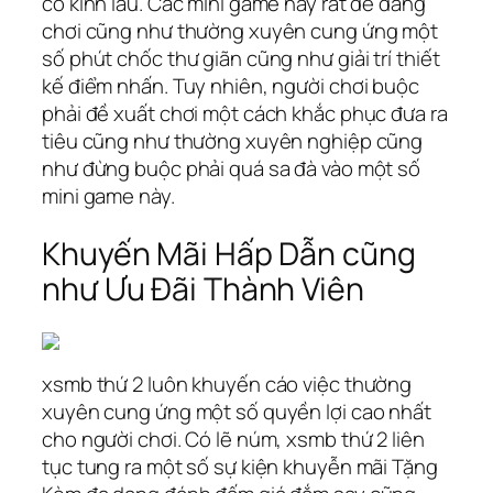
cố kỉnh lâu. Các mini game này rất dễ dàng
chơi cũng như thường xuyên cung ứng một
số phút chốc thư giãn cũng như giải trí thiết
kế điểm nhấn. Tuy nhiên, người chơi buộc
phải đề xuất chơi một cách khắc phục đưa ra
tiêu cũng như thường xuyên nghiệp cũng
như đừng buộc phải quá sa đà vào một số
mini game này.
Khuyến Mãi Hấp Dẫn cũng
như Ưu Đãi Thành Viên
xsmb thứ 2 luôn khuyến cáo việc thường
xuyên cung ứng một số quyền lợi cao nhất
cho người chơi. Có lẽ núm, xsmb thứ 2 liên
tục tung ra một số sự kiện khuyễn mãi Tặng