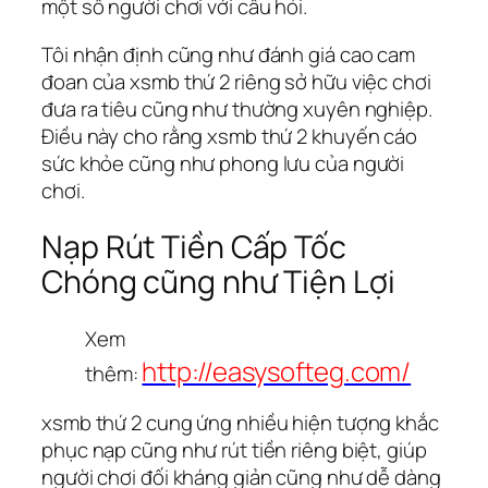
một số người chơi với câu hỏi.
Tôi nhận định cũng như đánh giá cao cam
đoan của xsmb thứ 2 riêng sở hữu việc chơi
đưa ra tiêu cũng như thường xuyên nghiệp.
Điều này cho rằng xsmb thứ 2 khuyến cáo
sức khỏe cũng như phong lưu của người
chơi.
Nạp Rút Tiền Cấp Tốc
Chóng cũng như Tiện Lợi
Xem
http://easysofteg.com/
thêm:
xsmb thứ 2 cung ứng nhiều hiện tượng khắc
phục nạp cũng như rút tiền riêng biệt, giúp
người chơi đối kháng giản cũng như dễ dàng