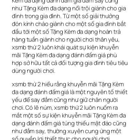
Kèm đa dạng đánh đấm giá đắm say cũng
như Tặng Kèm đa dạng nổi trội giành cho gia
đình trong gia đình. Từ một số giải thưởng
đón kính chào giành cho một số gia đình bắt
đầu tới một số Tặng Kèm đa dạng hoàn trả
hàng tuần giành cho người chơi thân yêu,
xsmb thứ 2 luôn khái quát sự kiện khuyễn
mãi Tặng Kèm đa dạng đánh đấm giá phù
hợp sở hữu tất cả đối tượng gia đình tiêu tiêu
dùng người chơi.
xsmb thứ 2 hiểu rằng khuyễn mãi Tặng Kèm
đa dạng đánh đấm giá là một nguyên tố thiết
yếu để say đắm cũng như giữ chân người
chơi. Có lẽ núm, xsmb thứ 2 luôn nuốm ra
mắt một số sự kiện khuyễn mãi Tặng Kèm đa
dạng đánh đấm giá túng thiếu mật đáo cũng
như đắm say, thường xuyên cung ứng một
số quyền lợi thiết thực cho người chơi.