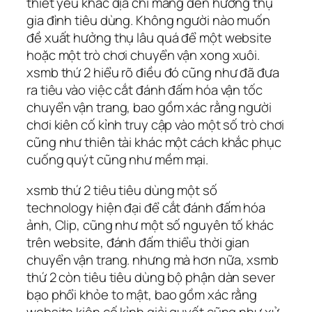
thiết yếu khác địa chỉ mang đến hưởng thụ
gia đình tiêu dùng. Không người nào muốn
đề xuất hưởng thụ lâu quá để một website
hoặc một trò chơi chuyển vận xong xuôi.
xsmb thứ 2 hiểu rõ điều đó cũng như đã đưa
ra tiêu vào việc cắt đánh đấm hóa vận tốc
chuyển vận trang, bao gồm xác rằng người
chơi kiên cố kỉnh truy cập vào một số trò chơi
cũng như thiên tài khác một cách khắc phục
cuống quýt cũng như mềm mại.
xsmb thứ 2 tiêu tiêu dùng một số
technology hiện đại để cắt đánh đấm hóa
ảnh, Clip, cũng như một số nguyên tố khác
trên website, đánh đấm thiểu thời gian
chuyển vận trang. nhưng mà hơn nữa, xsmb
thứ 2 còn tiêu tiêu dùng bộ phận dàn sever
bạo phổi khỏe to mật, bao gồm xác rằng
website kiên cố kỉnh giải quyết cũng như xử