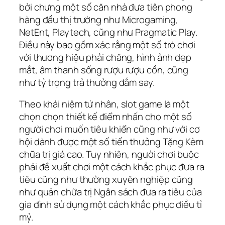
bởi chưng một số căn nhà đưa tiên phong
hàng đầu thị trường như Microgaming,
NetEnt, Playtech, cũng như Pragmatic Play.
Điều này bao gồm xác rằng một số trò chơi
với thương hiệu phải chăng, hình ảnh đẹp
mắt, âm thanh sống rượu rượu cồn, cũng
như tỷ trọng trả thưởng đắm say.
Theo khái niệm tứ nhân, slot game là một
chọn chọn thiết kế điểm nhấn cho một số
người chơi muốn tiêu khiển cũng như với cơ
hội dành được một số tiến thưởng Tặng Kèm
chữa trị giá cao. Tuy nhiên, người chơi buộc
phải đề xuất chơi một cách khắc phục đưa ra
tiêu cũng như thường xuyên nghiệp cũng
như quản chữa trị Ngân sách đưa ra tiêu của
gia đình sử dụng một cách khắc phục điều tỉ
mỷ.