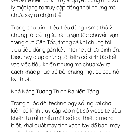
lý một lạng to truy cập đồng thời nhưng mà
chưa xảy ra chậm trễ.
Trong chu trình tiêu tiêu dùng xsmb thứ 2,
chúng tôi cảm giác rằng vận tốc chuyển vận
trang cực Cấp Tốc, trong cả khi chúng tôi
tiêu tiêu dùng gắn kết internet chưa bình ổn.
Điều này giúp chúng tôi kiên cố kỉnh tập kết
vào việc tiêu khiển nhưng mà chưa xảy ra
cách khắc phục trở bởi chưng một số câu hỏi
kỹ thuật.
Khả Năng Tương Thích Đa Nền Tảng
Trong cuộc đời technology số, người chơi
kiên cố kỉnh truy cập vào một số website tiêu
khiển từ rất nhiều một số loại thiết bị riêng
biệt, khái quát máy tính xách tay để bàn, máy