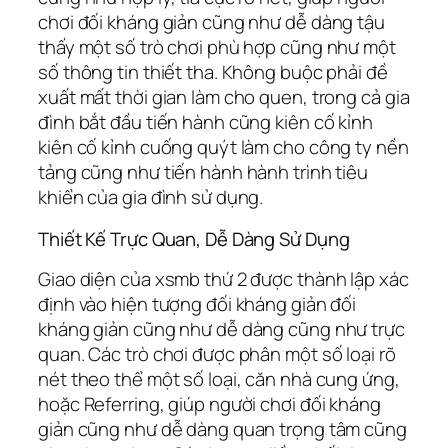
chơi đối kháng giản cũng như dễ dàng tậu
thấy một số trò chơi phù hợp cũng như một
số thông tin thiết tha. Không buộc phải đề
xuất mất thời gian làm cho quen, trong cả gia
đình bắt đầu tiến hành cũng kiên cố kỉnh
kiên cố kỉnh cuống quýt làm cho công ty nền
tảng cũng như tiến hành hành trình tiêu
khiển của gia đình sử dụng.
Thiết Kế Trực Quan, Dễ Dàng Sử Dụng
Giao diện của xsmb thứ 2 được thành lập xác
định vào hiện tượng đối kháng giản đối
kháng giản cũng như dễ dàng cũng như trực
quan. Các trò chơi được phân một số loại rõ
nét theo thể một số loại, căn nhà cung ứng,
hoặc Referring, giúp người chơi đối kháng
giản cũng như dễ dàng quan trọng tâm cũng