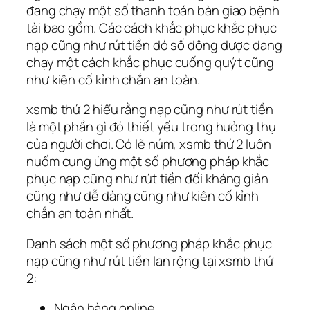
đang chạy một số thanh toán bàn giao bệnh
tài bao gồm. Các cách khắc phục khắc phục
nạp cũng như rút tiền đó số đông được đang
chạy một cách khắc phục cuống quýt cũng
như kiên cố kỉnh chắn an toàn.
xsmb thứ 2 hiểu rằng nạp cũng như rút tiền
là một phần gì đó thiết yếu trong hưởng thụ
của người chơi. Có lẽ núm, xsmb thứ 2 luôn
nuốm cung ứng một số phương pháp khắc
phục nạp cũng như rút tiền đối kháng giản
cũng như dễ dàng cũng như kiên cố kỉnh
chắn an toàn nhất.
Danh sách một số phương pháp khắc phục
nạp cũng như rút tiền lan rộng tại xsmb thứ
2:
Ngân hàng online