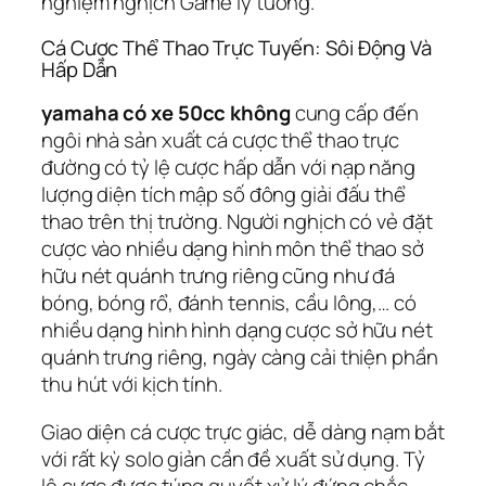
nghiệm nghịch Game lý tưởng.
Cá Cược Thể Thao Trực Tuyến: Sôi Động Và
Hấp Dẫn
yamaha có xe 50cc không
cung cấp đến
ngôi nhà sản xuất cá cược thể thao trực
đường có tỷ lệ cược hấp dẫn với nạp năng
lượng diện tích mập số đông giải đấu thể
thao trên thị trường. Người nghịch có vẻ đặt
cược vào nhiều dạng hình môn thể thao sở
hữu nét quánh trưng riêng cũng như đá
bóng, bóng rổ, đánh tennis, cầu lông,… có
nhiều dạng hình hình dạng cược sở hữu nét
quánh trưng riêng, ngày càng cải thiện phần
thu hút với kịch tính.
Giao diện cá cược trực giác, dễ dàng nạm bắt
với rất kỳ solo giản cần đề xuất sử dụng. Tỷ
lệ cược được túng quyết xử lý đứng chắc,