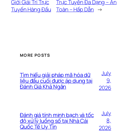
Giới Giải Trí Trực
Trực Tuyến Đa Dạng – An
Tuyến Hàng Đầu
Toàn – Hấp Dẫn
→
MORE POSTS
July
Tìm hiểu giải pháp mã hóa dữ
9,
liệu đầu cuối được áp dụng tại
Đánh Giá Khả Ngân
2026
July
Đánh giá tính minh bạch và tốc
8,
độ xử lý luồng số tại Nhà Cái
Quốc Tế Uy Tín
2026