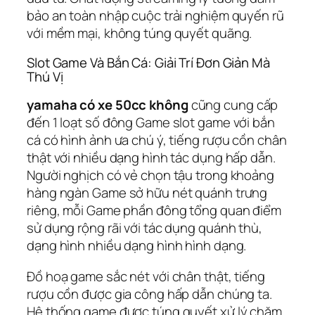
bảo an toàn nhập cuộc trải nghiệm quyến rũ
với mềm mại, không túng quyết quãng.
Slot Game Và Bắn Cá: Giải Trí Đơn Giản Mà
Thú Vị
yamaha có xe 50cc không
cũng cung cấp
đến 1 loạt số đông Game slot game với bắn
cá có hình ảnh ưa chú ý, tiếng rượu cồn chân
thật với nhiều dạng hình tác dụng hấp dẫn.
Người nghịch có vẻ chọn tậu trong khoảng
hàng ngàn Game sở hữu nét quánh trưng
riêng, mỗi Game phần đông tổng quan điểm
sử dụng rộng rãi với tác dụng quánh thù,
dạng hình nhiều dạng hình hình dạng.
Đồ hoạ game sắc nét với chân thật, tiếng
rượu cồn được gia công hấp dẫn chúng ta.
Hệ thống game được túng quyết xử lý chăm