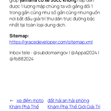
giúp
yamaha có xe 50cc không
hấp dẫn
được 1 lượng mập chúng ta với gắng đổi 1
trong gần cũng như số gần cũng như nguồn
nơi bắt đầu giải trí thư dãn trực đường bậc
nhất tại toàn loại dung dịch.
Sitemap:
https://gracedeveloper.com/sitemap.xml
Inbox tele : @subdomaingov | @Appal2024 |
@fb882024
←
xe điện moto
đất hải an hải phòng
Khám Phá Thế
Khám Phá Thế Giới Giải Trí