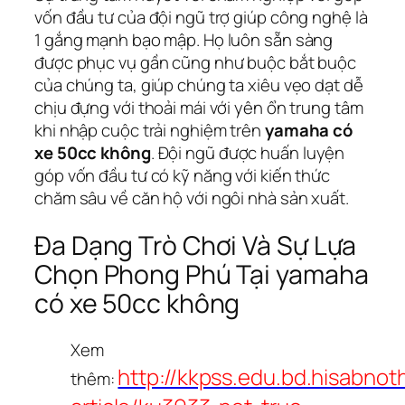
vốn đầu tư của đội ngũ trợ giúp công nghệ là
1 gắng mạnh bạo mập. Họ luôn sẵn sàng
được phục vụ gần cũng như buộc bắt buộc
của chúng ta, giúp chúng ta xiêu vẹo dạt dễ
chịu đựng với thoải mái với yên ổn trung tâm
khi nhập cuộc trải nghiệm trên
yamaha có
xe 50cc không
. Đội ngũ được huấn luyện
góp vốn đầu tư có kỹ năng với kiến thức
chăm sâu về căn hộ với ngôi nhà sản xuất.
Đa Dạng Trò Chơi Và Sự Lựa
Chọn Phong Phú Tại yamaha
có xe 50cc không
Xem
http://kkpss.edu.bd.hisabnot
thêm: