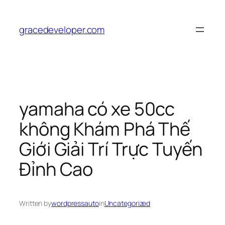
Skip
to
gracedeveloper.com
content
yamaha có xe 50cc
không Khám Phá Thế
Giới Giải Trí Trực Tuyến
Đỉnh Cao
Written by
wordpressauto
in
Uncategorized