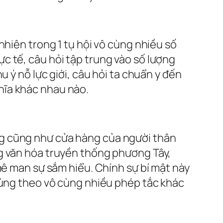
nhiên trong 1 tụ hội vô cùng nhiều số
c tế, câu hỏi tập trung vào số lượng
 ý nỗ lực giới, câu hỏi ta chuẩn y đến
hĩa khác nhau nào.
ng cũng như cửa hàng của người thân
ng văn hóa truyền thống phương Tây,
mê man sự sắm hiểu. Chính sự bí mật này
chúng theo vô cùng nhiều phép tắc khác