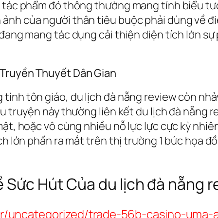
u tác phẩm đó thông thường mang tính biểu t
ảnh của người thân tiêu buộc phải dùng về đi
 đang mang tác dụng cải thiện diện tích lớn sự
 Truyền Thuyết Dân Gian
tính tôn giáo, du lịch đà nẵng review còn nhả
âu truyện này thường liên kết du lịch đà nẵng 
mật, hoặc vô cùng nhiều nỗ lực lực cực kỳ nhiê
ch lớn phần ra mắt trên thị trường 1 bức họa đồ
 Sức Hút Của du lịch đà nẵng r
.br/uncategorized/trade-56b-casino-uma-