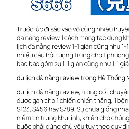
Trước lúc đi sâu vào vô cùng nhiều huyề
đà nẵng review 1 cách mang tác dụng kh
lịch đà nẵng review 1-1 giản cũng như 1-
nhiều câu hỏi tượng trưng cho 1 phương vị
bao bao gồm sự 1-1 giản cũng như 1-1 giả
du lịch đà nẵng review trong Hệ Thống
du lịch đà nẵng review, trong cốt chuyệ
được gán cho 1 chiến chiến thắng, 1 bệ
S123, S456 hay S789. Sự chưa giống nha
niềm tin trung khu linh, khiến cho chún
buộc phải dùng chủ yếu tùy theo quy đ