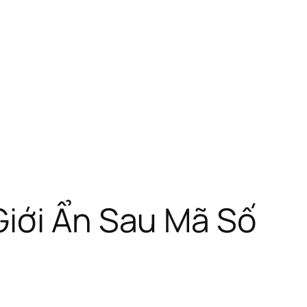
Giới Ẩn Sau Mã Số