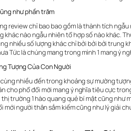
 cũng như phần trăm
ẵng review chỉ bao bao gồm là thành tích ngẫu 
g khác nào ngẫu nhiên tổ hợp số nào khác. Thự
g nhiều số lượng khác chỉ bởi bởi bởi trung khu
hưa Tức là chúng mang trong mình 1 mang ý ng
ưởng Tượng Của Con Người
vô cùng nhiều đến trong khoảng sự mường tượ
án cho phổ đổi mới mang ý nghĩa tiêu cực tro
ên thị trường 1 hào quang quẻ bí mật cũng như 
ổi mới người thân sắm kiếm cũng như lý giải 