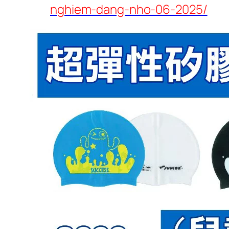
nghiem-dang-nho-06-2025/