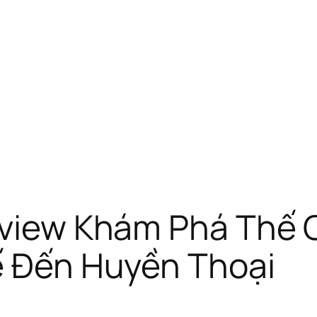
eview Khám Phá Thế 
ế Đến Huyền Thoại