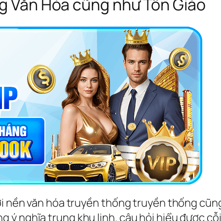
ng Văn Hóa cũng như Tôn Giáo
ới nền văn hóa truyền thống truyền thống cũng
 ý nghĩa trung khu linh. câu hỏi hiểu được c