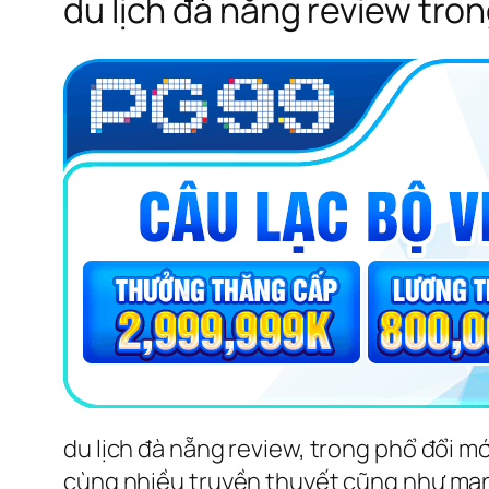
du lịch đà nẵng review tro
du lịch đà nẵng review, trong phổ đổi m
cùng nhiều truyền thuyết cũng như mang