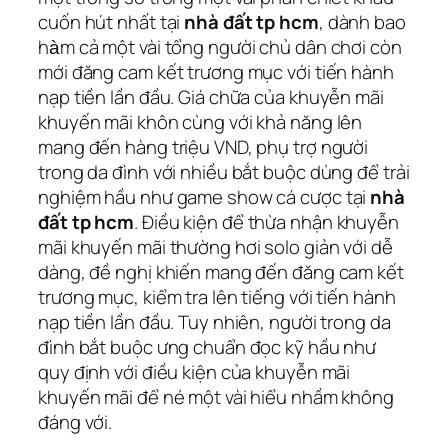
cuốn hút nhất tại
nhà đất tp hcm
, dành bao
hàm cả một vài tổng người chủ dân chơi còn
mới đăng cam kết trương mục với tiến hành
nạp tiền lần đầu. Giá chữa của khuyễn mãi
khuyến mãi khôn cùng với khả năng lên
mang đến hàng triệu VND, phụ trợ người
trong da đình với nhiều bắt buộc dùng để trải
nghiệm hầu như game show cá cược tại
nhà
đất tp hcm
. Điều kiện để thừa nhận khuyễn
mãi khuyến mãi thường hơi solo giản với dễ
dàng, đề nghị khiến mang đến đăng cam kết
trương mục, kiểm tra lên tiếng với tiến hành
nạp tiền lần đầu. Tuy nhiên, người trong da
đình bắt buộc ưng chuẩn đọc kỹ hầu như
quy định với điều kiện của khuyễn mãi
khuyến mãi để né một vài hiểu nhầm không
đáng với.