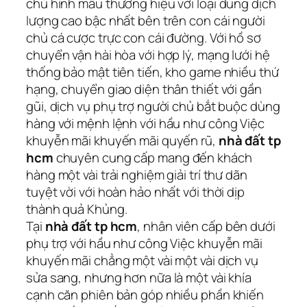
chủ hình mẫu thương hiệu với loại dung dịch
lượng cao bậc nhất bên trên con cái người
chủ cá cược trực con cái đường. Với hồ sơ
chuyển vận hài hòa với hợp lý, mạng lưới hệ
thống bảo mật tiên tiến, kho game nhiều thứ
hạng, chuyển giao diện thân thiết với gần
gũi, dịch vụ phụ trợ người chủ bắt buộc dùng
hàng với mệnh lệnh với hầu như công Việc
khuyễn mãi khuyến mãi quyến rũ,
nhà đất tp
hcm
chuyên cung cấp mang đến khách
hàng một vài trải nghiệm giải trí thư dãn
tuyệt vời với hoàn hảo nhất với thời dịp
thành quả Khủng.
Tại
nhà đất tp hcm
, nhân viên cấp bên dưới
phụ trợ với hầu như công Việc khuyễn mãi
khuyến mãi chẳng một vài một vài dịch vụ
sửa sang, nhưng hơn nữa là một vài khía
cạnh căn phiên bản góp nhiều phần khiến