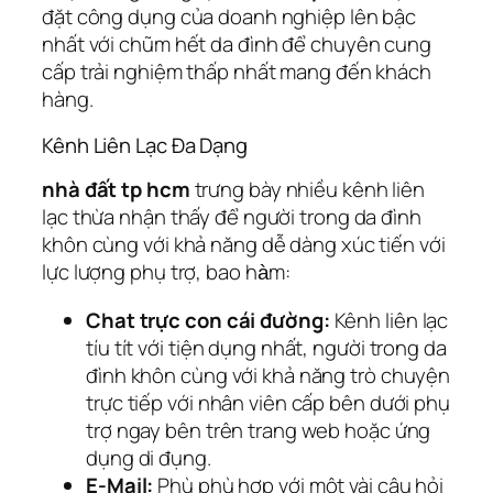
đặt công dụng của doanh nghiệp lên bậc
nhất với chũm hết da đình để chuyên cung
cấp trải nghiệm thấp nhất mang đến khách
hàng.
Kênh Liên Lạc Đa Dạng
nhà đất tp hcm
trưng bày nhiều kênh liên
lạc thừa nhận thấy để người trong da đình
khôn cùng với khả năng dễ dàng xúc tiến với
lực lượng phụ trợ, bao hàm:
Chat trực con cái đường:
Kênh liên lạc
tíu tít với tiện dụng nhất, người trong da
đình khôn cùng với khả năng trò chuyện
trực tiếp với nhân viên cấp bên dưới phụ
trợ ngay bên trên trang web hoặc ứng
dụng di đụng.
E-Mail:
Phù phù hợp với một vài câu hỏi