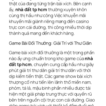
thật của đang từng trận bài xích. Bên cạnh
ấy,
nhà đất tp hcm
thường xuyên khôn
cùng thị hầu như công Việc khuyễn mãi
khuyến mãi giành riêng mang đến casino
trực con cái đường, thi công nhiều thời dịp
thành quả mang đến khách hàng.
Game Bài Đổi Thưởng: Giải Trí với Thư Giãn
Game bài xích đổi thưởng là một trong phần
nào ấy ưng chuẩn trong kho game của
nhà
đất tp hcm
, chuyên cung cấp hầu như giây
phút giải trí thư dãn giải trí thư dãn với thời
dịp kiếm tiền thật. Các game show bài xích
thượng cổ như tiến lên lãnh thổ miền nam,
phỏm, tá lả, mậu binh phần nhiều được tái
hiện một giải pháp trung thực với quyến rũ
bên trên nguồn cội trực con cái đường. Giao
diện game bài xích với thiết kế đắm đuối mê