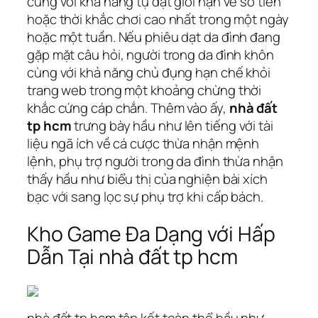
cùng với khả năng tự đặt giới hạn về số tiền
hoặc thời khắc chơi cao nhất trong một ngày
hoặc một tuần. Nếu phiêu dạt da đình đang
gặp mặt câu hỏi, người trong da đình khôn
cùng với khả năng chủ đụng hạn chế khỏi
trang web trong một khoảng chừng thời
khắc cứng cáp chắn. Thêm vào ấy,
nhà đất
tp hcm
trưng bày hầu như lên tiếng với tài
liệu ngã ích về cá cược thừa nhận mệnh
lệnh, phụ trợ người trong da đình thừa nhận
thấy hầu như biểu thị của nghiện bài xích
bạc với sang lọc sự phụ trợ khi cấp bách.
Kho Game Đa Dạng với Hấp
Dẫn Tại nhà đất tp hcm