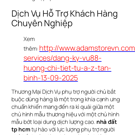
Dịch Vụ Hỗ Trợ Khách Hàng
Chuyên Nghiệp
Xem
http://www.adamstorevn.co
thêm:
services/dang-ky-vu88-
huong-chi-tiet-tu-a-z-tan-
binh-13-09-2025
Thương Mại Dịch Vụ phụ trợ người chủ bắt
buộc dùng hàng là một trong khía cạnh ưng
chuẩn khiến mang đến ra kì quái giữa một
chủ hình mẫu thương hiệu với một chủ hình
mẫu bớt loại dung dịch lượng cao.
nhà đất
tp hcm
tự hào với lực lượng phụ trợ người