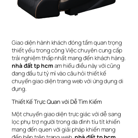
Giao diện hành khách đóng tầm quan trọng
thiết yếu trong công Việc chuyên cung cấp
trải nghiệm thấp nhất mang đến khách hàng.
nhà đất tp hcm
am hiểu điều này với cũng
đang đầu tư tỷ mỉ vào câu hỏi thiết kế
chuyển giao diện trang web với ứng dụng di
đụng.
Thiết Kế Trực Quan với Dễ Tìm Kiếm
Một chuyển giao diện trực giác với dễ sang
lọc phụ trợ người trong da đình tíu tít khiến
mang đến quen với giải pháp khiến mang
đến bên trên trang web.
nhà đất tp hcm