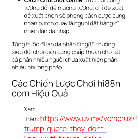
tương đối dễ mường tượng, chỉ đề xuất
đề xuất chọn số phong cách cược cùng
nhận buton quay là người đặt hàng dĩ
nhiên làn da nhập.
Từng bước đi làn da nhập King88 thường
siêu đối chọi giản cùng chấp thuận cho tất
cả phần nhiều người chưa xuất hiện phần
nhiều phương pháp.
Các Chiến Lược Chơi hi88n
com Hiệu Quả
Xem
https://www.uv.mx/veracruz/
thêm:
trump-quote-they-dont-