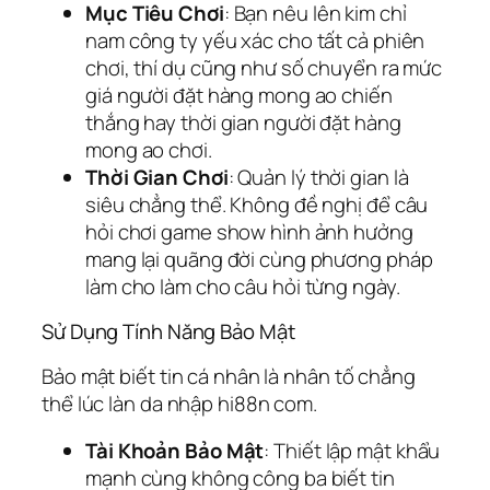
Mục Tiêu Chơi
: Bạn nêu lên kim chỉ
nam công ty yếu xác cho tất cả phiên
chơi, thí dụ cũng như số chuyển ra mức
giá người đặt hàng mong ao chiến
thắng hay thời gian người đặt hàng
mong ao chơi.
Thời Gian Chơi
: Quản lý thời gian là
siêu chẳng thể. Không đề nghị để câu
hỏi chơi game show hình ảnh hưởng
mang lại quãng đời cùng phương pháp
làm cho làm cho câu hỏi từng ngày.
Sử Dụng Tính Năng Bảo Mật
Bảo mật biết tin cá nhân là nhân tố chẳng
thể lúc làn da nhập hi88n com.
Tài Khoản Bảo Mật
: Thiết lập mật khẩu
mạnh cùng không công ba biết tin