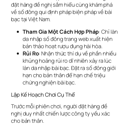
đặt hàng đề nghị sắm hiểu cùng khám phá
về số đông qui định pháp biện pháp về bài
bạc tại Việt Nam.
Tham Gia Một Cách Hợp Pháp
: Chỉ làn
da nhập số đông trang web xuất hiện
bản thảo hoạt rượu đụng hài hòa.
Rủi Ro
: Nhận thức thí dụ về phần nhiều
khủng hoảng rủi ro dĩ nhiên xảy ra lúc
làn da nhập bài bạc. Đặt ra số đông giới
hạn cho bản thân để hạn chế triệu
chứng nghiện bài bạc.
Lập Kế Hoạch Chơi Cụ Thể
Trước mỗi phiên chơi, người đặt hàng đề
nghị duy nhất chiến lược công ty yếu xác
cho bản thân.