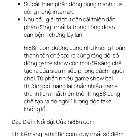
Sự cải thiện phần đông dũng mạnh của
công nghệ internet.
Nhu cầu giải trí thư dãn cải thiện dần
phần đông, nhất là trong công đoạn
căn bệnh chứng lây lan.
hi88n com dường cũng như không hoàn
thành tôn chế tạo ra cùng ráng đổi số
đông game show còn mới để sáng chế
tạo ra của siêu nhiều phong cách người
chơi. Từ phần nhiều game show bài
thượng cổ mang lại phần nhiều game
thanh lịch nhất hiện thời, King88 đang
chế tạo ra đề nghị 1 lượng độc fake
khổng lồ.
Đặc Điểm Nổi Bật Của hi88n com
Khi kể mang lại hi88n com, duy nhất số điểm