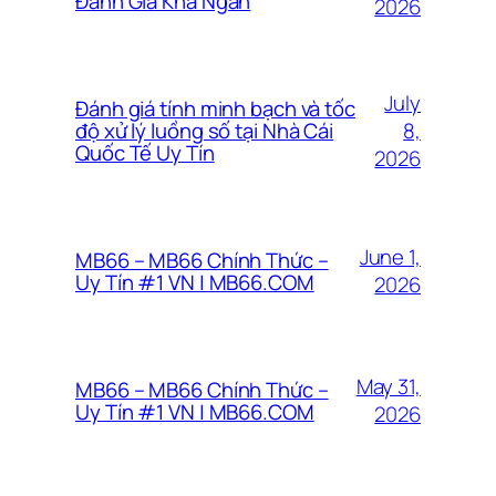
Đánh Giá Khả Ngân
2026
July
Đánh giá tính minh bạch và tốc
8,
độ xử lý luồng số tại Nhà Cái
Quốc Tế Uy Tín
2026
June 1,
MB66 – MB66 Chính Thức –
Uy Tín #1 VN | MB66.COM
2026
May 31,
MB66 – MB66 Chính Thức –
Uy Tín #1 VN | MB66.COM
2026