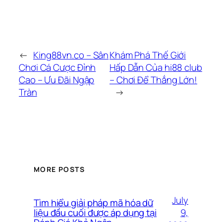
←
King88vn.co – Sân
Khám Phá Thế Giới
Chơi Cá Cược Đỉnh
Hấp Dẫn Của hi88 club
Cao – Ưu Đãi Ngập
– Chơi Để Thắng Lớn!
Tràn
→
MORE POSTS
July
Tìm hiểu giải pháp mã hóa dữ
9,
liệu đầu cuối được áp dụng tại