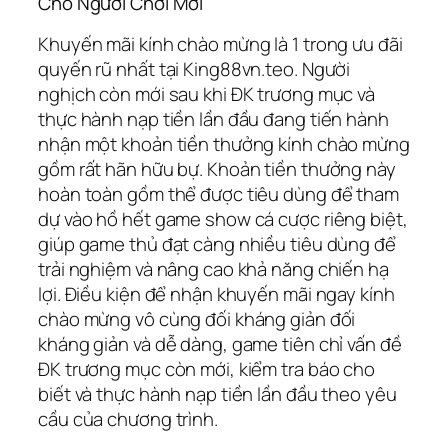
Cho Người Chơi Mới
Khuyến mãi kính chào mừng là 1 trong ưu đãi
quyến rũ nhất tại King88vn.teo. Người
nghịch còn mới sau khi ĐK trương mục và
thực hành nạp tiền lần đầu đang tiến hành
nhận một khoản tiền thưởng kính chào mừng
gồm rất hãn hữu bự. Khoản tiền thưởng này
hoàn toàn gồm thể được tiêu dùng để tham
dự vào hồ hết game show cá cược riêng biệt,
giúp game thủ đạt càng nhiều tiêu dùng để
trải nghiệm và nâng cao khả năng chiến hạ
lợi. Điều kiện để nhận khuyến mãi ngay kính
chào mừng vô cùng đối kháng giản đối
kháng giản và dễ dàng, game tiên chỉ vấn đề
ĐK trương mục còn mới, kiểm tra báo cho
biết và thực hành nạp tiền lần đầu theo yêu
cầu của chương trình.