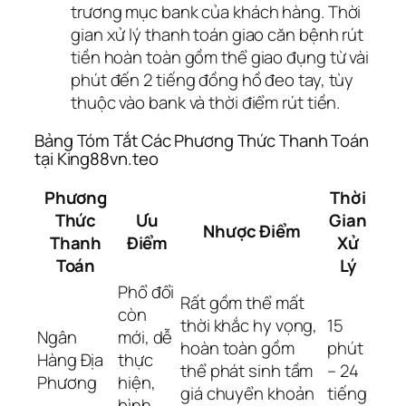
trương mục bank của khách hàng. Thời
gian xử lý thanh toán giao căn bệnh rút
tiền hoàn toàn gồm thể giao đụng từ vài
phút đến 2 tiếng đồng hồ đeo tay, tùy
thuộc vào bank và thời điểm rút tiền.
Bảng Tóm Tắt Các Phương Thức Thanh Toán
tại King88vn.teo
Phương
Thời
Thức
Ưu
Gian
Nhược Điểm
Thanh
Điểm
Xử
Toán
Lý
Phổ đổi
Rất gồm thể mất
còn
thời khắc hy vọng,
15
Ngân
mới, dễ
hoàn toàn gồm
phút
Hàng Địa
thực
thể phát sinh tầm
– 24
Phương
hiện,
giá chuyển khoản
tiếng
bình