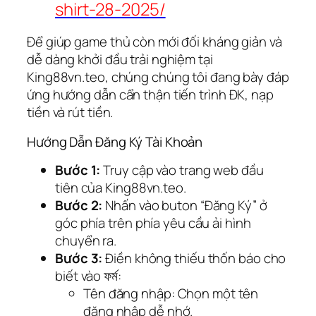
shirt-28-2025/
Để giúp game thủ còn mới đối kháng giản và
dễ dàng khởi đầu trải nghiệm tại
King88vn.teo, chúng chúng tôi đang bày đáp
ứng hướng dẫn cẩn thận tiến trình ĐK, nạp
tiền và rút tiền.
Hướng Dẫn Đăng Ký Tài Khoản
Bước 1:
Truy cập vào trang web đầu
tiên của
King88vn.teo
.
Bước 2:
Nhấn vào buton “Đăng Ký” ở
góc phía trên phía yêu cầu ải hình
chuyển ra.
Bước 3:
Điền không thiếu thốn báo cho
biết vào ফর্ম:
Tên đăng nhập: Chọn một tên
đăng nhập dễ nhớ.