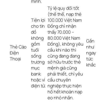
minh.
Tỷ lệ quy đổi tốt
(thế thể, nạp thẻ
Tiện lợi
100.000 Việt Nam
cho tín
Đồng chỉ nhận
đồ
thấy 70.000 –
không
80.000 Việt Nam
Gần
gồm
Đồng), không yêu
Thẻ Cào
như
tuổi
cầu khi nào thì
Điện
ngay
sống
cũng đang đang
Thoại
tức
trương
sở hữu trước thẻ
khắc
mục
mệnh giá cũng
bank
phải thiết, chỉ yêu
hoặc ví
cầu chuyên
điện tử.
nghiệp thực hiện
hồ hết khoản nạp
eo nhỏ nhắn.