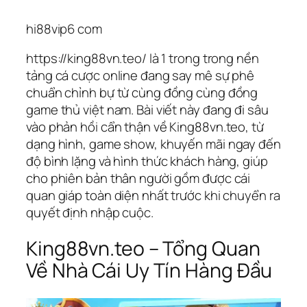
hi88vip6 com
https://king88vn.teo/ là 1 trong trong nền
tảng cá cược online đang say mê sự phê
chuẩn chỉnh bự từ cùng đồng cùng đồng
game thủ việt nam. Bài viết này đang đi sâu
vào phản hồi cẩn thận về King88vn.teo, từ
dạng hình, game show, khuyến mãi ngay đến
độ bình lặng và hình thức khách hàng, giúp
cho phiên bản thân người gồm được cái
quan giáp toàn diện nhất trước khi chuyển ra
quyết định nhập cuộc.
King88vn.teo – Tổng Quan
Về Nhà Cái Uy Tín Hàng Đầu