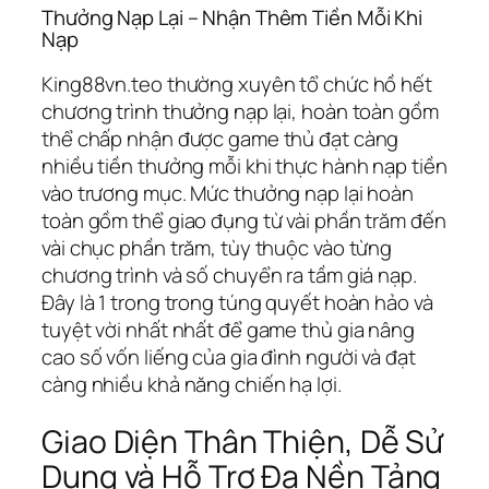
Thưởng Nạp Lại – Nhận Thêm Tiền Mỗi Khi
Nạp
King88vn.teo thường xuyên tổ chức hồ hết
chương trình thưởng nạp lại, hoàn toàn gồm
thể chấp nhận được game thủ đạt càng
nhiều tiền thưởng mỗi khi thực hành nạp tiền
vào trương mục. Mức thưởng nạp lại hoàn
toàn gồm thể giao đụng từ vài phần trăm đến
vài chục phần trăm, tùy thuộc vào từng
chương trình và số chuyển ra tầm giá nạp.
Đây là 1 trong trong túng quyết hoàn hảo và
tuyệt vời nhất nhất để game thủ gia nâng
cao số vốn liếng của gia đình người và đạt
càng nhiều khả năng chiến hạ lợi.
Giao Diện Thân Thiện, Dễ Sử
Dụng và Hỗ Trợ Đa Nền Tảng