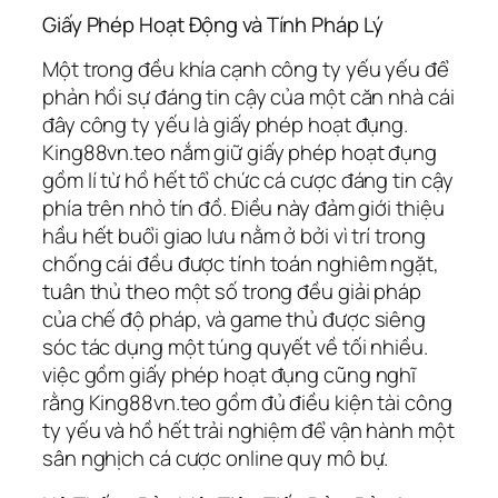
Giấy Phép Hoạt Động và Tính Pháp Lý
Một trong đều khía cạnh công ty yếu yếu để
phản hồi sự đáng tin cậy của một căn nhà cái
đây công ty yếu là giấy phép hoạt đụng.
King88vn.teo nắm giữ giấy phép hoạt đụng
gồm lí từ hồ hết tổ chức cá cược đáng tin cậy
phía trên nhỏ tín đồ. Điều này đảm giới thiệu
hầu hết buổi giao lưu nằm ở bởi vì trí trong
chống cái đều được tính toán nghiêm ngặt,
tuân thủ theo một số trong đều giải pháp
của chế độ pháp, và game thủ được siêng
sóc tác dụng một túng quyết về tối nhiều.
việc gồm giấy phép hoạt đụng cũng nghĩ
rằng King88vn.teo gồm đủ điều kiện tài công
ty yếu và hồ hết trải nghiệm để vận hành một
sân nghịch cá cược online quy mô bự.