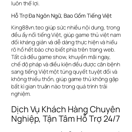
luôn thể lợi.
Hỗ Trợ Đa Ngôn Ngữ, Bao Gồm Tiếng Việt
King88vn.teo giúp sức nhiều nội dung, trong
đều ấy nổi tiếng Việt, giúp game thủ việt nam
đối kháng giản và dễ dàng thực hiện và hiểu
rõ hồ hết báo cho biết phía trên trang web.
Tất cả đều game show, khuyến mãi ngay,
chế độ pháp và điều kiện đều được căn bệnh
sang tiếng Việt một túng quyết tuyệt đối và
không thiếu thốn, giúp game thủ không gặp
bất kì gian truân nào trong quá trình trải
nghiệm.
Dịch Vụ Khách Hàng Chuyên
Nghiệp, Tận Tâm Hỗ Trợ 24/7