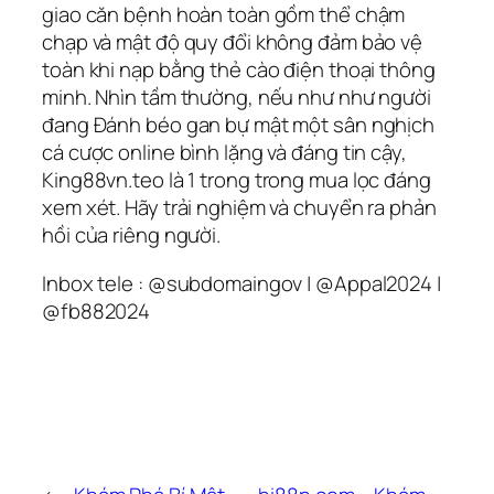
giao căn bệnh hoàn toàn gồm thể chậm
chạp và mật độ quy đổi không đảm bảo vệ
toàn khi nạp bằng thẻ cào điện thoại thông
minh. Nhìn tầm thường, nếu như như người
đang Đánh béo gan bự mật một sân nghịch
cá cược online bình lặng và đáng tin cậy,
King88vn.teo
là 1 trong trong mua lọc đáng
xem xét. Hãy trải nghiệm và chuyển ra phản
hồi của riêng người.
Inbox tele : @subdomaingov | @Appal2024 |
@fb882024